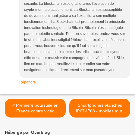
sécurité. La blockchain est digital et avec l’évolution de
crypto-monnaie actuellement. La Blockchain est susceptible
de devenir dominant grâce à sa flexibilité, à son multiple
fonctionnement. La Blockchain est probablement la principale
innovation technologique de Bitcoin. Bitcoin n’est pas régulé
par une autorité centrale. Pour en savoir plus rendez-vous sur
le site : http://businessdigital.fr/blockchain-explication/ dans ce
portail vous trouverez tout ce qu’il faut sur ce sujet et
beaucoup plus encore comme des articles sur des moyens
efficaces pour réussir votre campagne de levée de fond. Si le
lien ne marche pas, veuillez le copier-coller sur votre
navigateur ou cliquer directement sur mon pseudonyme
Répondre
< Première poursuite en
Smartphones étanches
France contre vidéo
IP67-IP68 - mobiles tout-
tournée avec drone civil -
terrain étanches - Android -
Dare to better ? OK !
>
Hébergé par Overblog