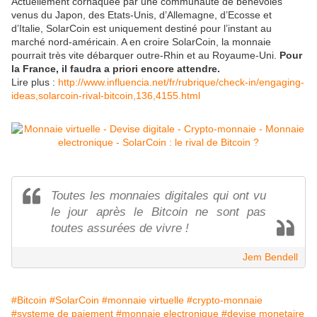
Actuellement cornaquée par une communauté de bénévoles
venus du Japon, des Etats-Unis, d’Allemagne, d’Ecosse et
d’Italie, SolarCoin est uniquement destiné pour l’instant au
marché nord-américain. A en croire SolarCoin, la monnaie
pourrait très vite débarquer outre-Rhin et au Royaume-Uni.
Pour
la France, il faudra a priori encore attendre.
Lire plus :
http://www.influencia.net/fr/rubrique/check-in/engaging-
ideas,solarcoin-rival-bitcoin,136,4155.html
Toutes les monnaies digitales qui ont vu
le jour après le Bitcoin ne sont pas
toutes assurées de vivre !
Jem Bendell
#Bitcoin
#SolarCoin
#monnaie virtuelle
#crypto-monnaie
#systeme de paiement
#monnaie electronique
#devise monetaire