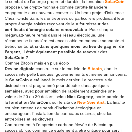
le combat de l’énergie propre et durable, la fondation
SolarCoin
propose une crypto-monnaie comme carotte financière
engageante aux nouveaux convertis. Un beau projet d'influence...
Chez l’Oncle Sam, les entreprises ou particuliers produisant leur
propre énergie solaire reçoivent de leur fournisseur des
certificats d’énergie solaire renouvelable
. Pour chaque
mégawatt-heure remis dans le réseau électrique, une
récompense financière est encaissable en monnaie sonnante et
trébuchante.
Et si dans quelques mois, au lieu de gagner de
l’argent, il était également possible de recevoir des
SolarCoin ?
Comme Bitcoin mais en plus écolo
Devise digitale
construite sur le modèle de
Bitcoin
, dont le
succès interpelle banques, gouvernements et même annonceurs,
le
SolarCoin
a été lancé le mois dernier. Le processus de
distribution est programmé pour débuter dans quelques
semaines, avec pour ambition de rapidement atteindre une
valeur de 20 ou 30 dollars, selon
Nick Gogerty
, porte-parole de
la
fondation SolarCoin
, sur le site de
New Scientist
. La finalité
est bien entendu de servir d’incitation écologique en
encourageant l’installation de panneaux solaires, chez les
entreprises et les citoyens.
Contrairement à l’empreinte carbone élevée de Bitcoin, qui
succès oblige, commence également à être critiqué pour servir