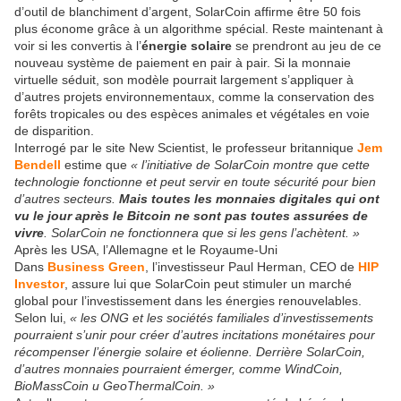
d’outil de blanchiment d’argent, SolarCoin affirme être 50 fois
plus économe grâce à un algorithme spécial. Reste maintenant à
voir si les convertis à l’
énergie solaire
se prendront au jeu de ce
nouveau système de paiement en pair à pair. Si la monnaie
virtuelle séduit, son modèle pourrait largement s’appliquer à
d’autres projets environnementaux, comme la conservation des
forêts tropicales ou des espèces animales et végétales en voie
de disparition.
Interrogé par le site New Scientist, le professeur britannique
Jem
Bendell
estime que
« l’initiative de SolarCoin montre que cette
technologie fonctionne et peut servir en toute sécurité pour bien
d’autres secteurs.
Mais toutes les monnaies digitales qui ont
vu le jour après le Bitcoin ne sont pas toutes assurées de
vivre
. SolarCoin ne fonctionnera que si les gens l’achètent. »
Après les USA, l’Allemagne et le Royaume-Uni
Dans
Business Green
, l’investisseur Paul Herman, CEO de
HIP
Investor
, assure lui que SolarCoin peut stimuler un marché
global pour l’investissement dans les énergies renouvelables.
Selon lui,
« les ONG et les sociétés familiales d’investissements
pourraient s’unir pour créer d’autres incitations monétaires pour
récompenser l’énergie solaire et éolienne. Derrière SolarCoin,
d’autres monnaies pourraient émerger, comme WindCoin,
BioMassCoin u GeoThermalCoin. »