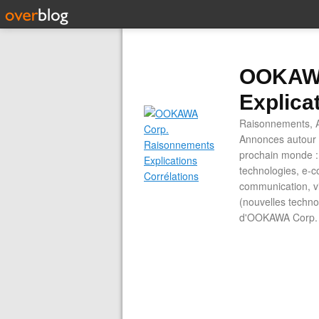
OOKAWA
Explica
Raisonnements, A
Annonces autour d
prochain monde : 
technologies, e-co
communication, vi
(nouvelles technol
d'OOKAWA Corp.