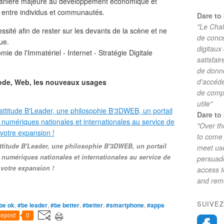
manière majeure au développement économique et
es entre individus et communautés.
Dare to 
"Le Chal
essité afin de rester sur les devants de la scène et ne
de conc
ue.
digitaux
ie de l'Immatériel - Internet - Stratégie Digitale
satisfai
de donne
d'accéde
Code, Web, les nouveaux usages
de comp
utile"
Dare to 
"Over th
to come 
attitude B'Leader, une philosophie B'3DWEB, un portail
meet use
numériques nationales et internationales au service de
persuade
votre expansion !
access 
and reme
SUIVEZ
be ok
,
#be leader
,
#be better
,
#better
,
#smartphone
,
#apps
epost
0