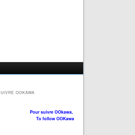
SUIVRE OOKAWA
Pour suivre OOkawa,
To follow OOKawa