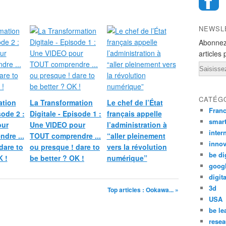
NEWSL
Abonnez
articles 
Email
CATÉG
ation
La Transformation
Le chef de l’État
Fran
sode 2 :
Digitale - Episode 1 :
français appelle
smar
our
Une VIDEO pour
l’administration à
inter
dre ...
TOUT comprendre ...
“aller pleinement
innov
dare to
ou presque ! dare to
vers la révolution
be di
K !
be better ? OK !
numérique”
goog
digita
3d
Top articles : Ookawa... »
USA
be le
resea