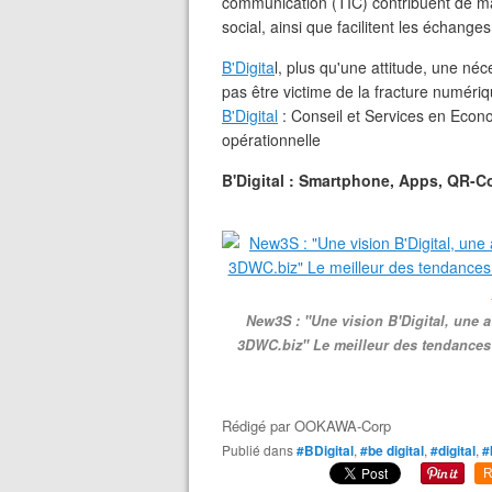
communication (TIC) contribuent de 
social, ainsi que facilitent les échang
B'Digita
l, plus qu'une attitude, une néc
pas être victime de la fracture numériq
B'Digital
: Conseil et Services en Econom
opérationnelle
B'Digital : Smartphone, Apps, QR-
New3S : "Une vision B'Digital, une 
3DWC.biz" Le meilleur des tendances 
Rédigé par
OOKAWA-Corp
Publié dans
#BDigital
,
#be digital
,
#digital
,
#
R