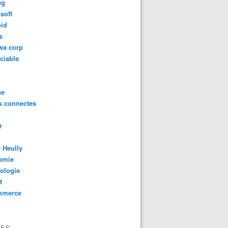
eg
soft
oid
s
wa corp
ciable
ue
s connectes
r
 Heully
omie
ologie
t
mmerce
VES