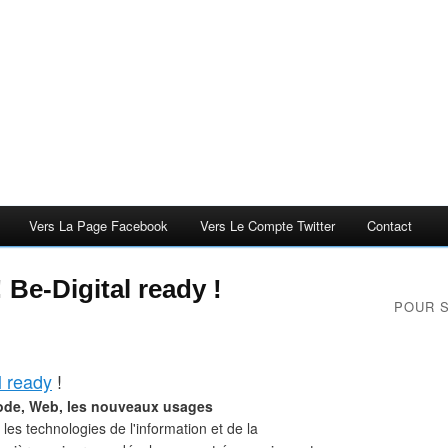
Vers La Page Facebook
Vers Le Compte Twitter
Contact
 Be-Digital ready !
POUR 
l ready
!
Code, Web, les nouveaux usages
 les technologies de l'information et de la