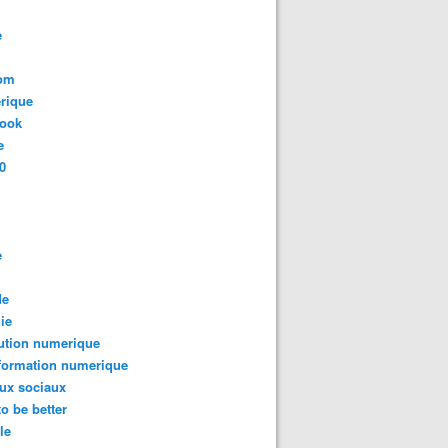
e
com
rique
book
e
0
e
de
ie
ution numerique
formation numerique
ux sociaux
to be better
le