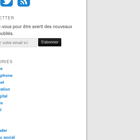
ETTER
-vous pour être averti des nouveaux
publiés.
ORIES
ce
tphone
net
ation
gital
le
l
ader
u social