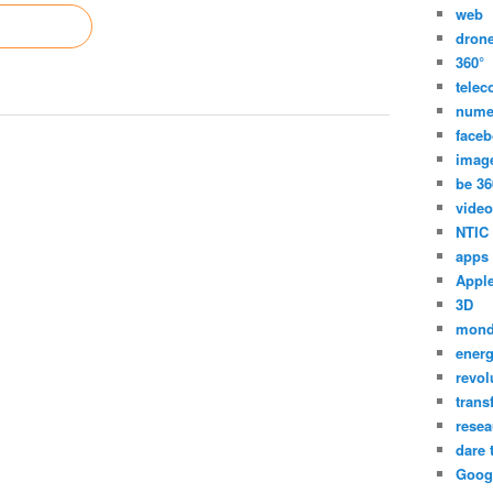
web
dron
360°
tele
nume
face
imag
be 36
video
NTIC
apps
Appl
3D
mon
energ
revol
trans
resea
dare 
Goog