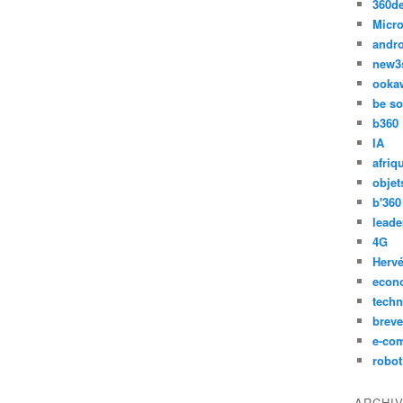
360d
Micro
andr
new3
ooka
be so
b360
IA
afriq
objet
b'360
leade
4G
Hervé
econ
techn
breve
e-co
robot
ARCHI