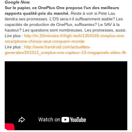
Google Now.
Sur le papier, ce OnePlus One propose l'un des meilleurs
rapports qualité-prix du marché.
Reste à voir si Pete Lau
tiendra ses promesses. L'OS sera-t-il suffisamment stable? Les
capacités de production de OnePlus, suffisantes? Le SAV à la
hauteur? Les questions sont nombreuses. Les promesses, aussi.
Lire plus :
http://m.20minutes.fr/high-tech/1359165-oneplus-one-
smartphone-chinois-veut-conquerir-monde
Lire plus :
http://www.frandroid.com/actualites-
generales/201013_oneplus-one-capteur-13-megapixels-video-4k