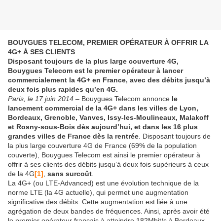
BOUYGUES TELECOM, PREMIER OPÉRATEUR À OFFRIR LA
4G+ À SES CLIENTS
Disposant toujours de la plus large couverture 4G,
Bouygues Telecom est le premier opérateur à lancer
commercialement la 4G+ en France, avec des débits jusqu’à
deux fois plus rapides qu’en 4G.
Paris, le 17 juin 2014 –
Bouygues Telecom annonce
le
lancement commercial de la 4G+ dans les villes de Lyon,
Bordeaux, Grenoble, Vanves, Issy-les-Moulineaux, Malakoff
et Rosny-sous-Bois dès aujourd’hui, et dans les 16 plus
grandes villes de France dès la rentrée
. Disposant toujours de
la plus large couverture 4G de France (69% de la population
couverte), Bouygues Telecom est ainsi le premier opérateur à
offrir à ses clients des débits jusqu’à deux fois supérieurs à ceux
de la 4G
[1]
,
sans surcoût
.
La 4G+ (ou LTE-Advanced) est une évolution technique de la
norme LTE (la 4G actuelle), qui permet une augmentation
significative des débits. Cette augmentation est liée à une
agrégation de deux bandes de fréquences. Ainsi, après avoir été
le premier opérateur français à atteindre 182Mbit/s à Bordeaux