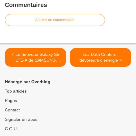
Commentaires
Ajouter un commentaire
< Le nouveau Galaxy S5
Les Data Centers :
LTE-A de SAMSUNG
dévoreurs d'energie >
capable de prendre en
charge la « 4G+ » jusqu’à
225 Mbit/s
Hébergé par Overblog
Top articles
Pages
Contact
Signaler un abus
C.G.U.