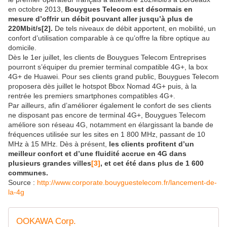
en octobre 2013,
Bouygues Telecom est désormais en
mesure d’offrir un débit pouvant aller jusqu’à plus de
220Mbit/s
[2]
.
De tels niveaux de débit apportent, en mobilité, un
confort d’utilisation comparable à ce qu’offre la fibre optique au
domicile.
Dès le 1er juillet, les clients de Bouygues Telecom Entreprises
pourront s’équiper du premier terminal compatible 4G+, la box
4G+ de Huawei. Pour ses clients grand public, Bouygues Telecom
proposera dès juillet le hotspot Bbox Nomad 4G+ puis, à la
rentrée les premiers smartphones compatibles 4G+.
Par ailleurs, afin d’améliorer également le confort de ses clients
ne disposant pas encore de terminal 4G+, Bouygues Telecom
améliore son réseau 4G, notamment en élargissant la bande de
fréquences utilisée sur les sites en 1 800 MHz, passant de 10
MHz à 15 MHz. Dès à présent,
les clients profitent d’un
meilleur confort et d’une fluidité accrue en 4G dans
plusieurs grandes villes
[3]
, et cet été dans plus de 1 600
communes.
Source :
http://www.corporate.bouyguestelecom.fr/lancement-de-
la-4g
OOKAWA Corp.