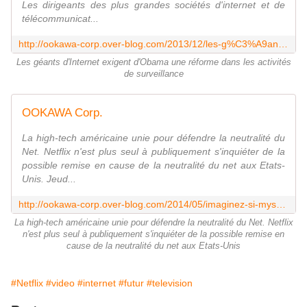
Les dirigeants des plus grandes sociétés d'internet et de
télécommunicat...
http://ookawa-corp.over-blog.com/2013/12/les-g%C3%A9ants-d%E2%80%99internet-exigent-d%E2%80%99obama-une-r%C3%A9forme-dans-les-activit%C3%A9s-de-surveillance-dare-to-be-better-ok.html
Les géants d'Internet exigent d'Obama une réforme dans les activités
de surveillance
OOKAWA Corp.
La high-tech américaine unie pour défendre la neutralité du
Net. Netflix n'est plus seul à publiquement s'inquiéter de la
possible remise en cause de la neutralité du net aux Etats-
Unis. Jeud...
http://ookawa-corp.over-blog.com/2014/05/imaginez-si-myspace-avait-pu-payer-pour-limiter-le-developpement-de-facebook-explique-marvin-ammori-du-think-tank-new-america-fondat
La high-tech américaine unie pour défendre la neutralité du Net. Netflix
n'est plus seul à publiquement s'inquiéter de la possible remise en
cause de la neutralité du net aux Etats-Unis
#Netflix
#video
#internet
#futur
#television