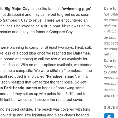
Dare to 
 to
Big Major Cay
to see the famous "
swimming pigs
"
"Le Chal
not disappoint and they came out to greet us as soon
de conc
to
Sampson Cay
to refuel. There we encountered an
digitaux
he locals believed to be a drug boat. Next it was on to
satisfai
 sharks and enjoy the famous Compass Cay
de donne
d'accéde
were planning to camp for at least two days. Heat, salt,
de comp
e less of a good idea once we reached the
Bahamas
.
utile"
 phone attempting to call the few villas available for
Dare to 
booked solid. With no other options available, we headed
"Over th
o setup a camp site. We were officially "homeless in the
to come 
ll secluded island called "
Paradise Island
", with a
meet use
soon realized that Jeff forgot the tent poles. So Jeff
persuade
ea Park Headquarters
in hopes of borrowing some
access 
e and they set us up with poles from 3 different tents.
and reme
t tent but we couldn't secure the rain proof cover.
SUIVEZ
and stepped outside. The beach was covered with tons
 I looked up and saw lightning and black clouds headed