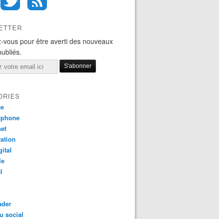
ETTER
-vous pour être averti des nouveaux
publiés.
ORIES
ce
tphone
net
ation
gital
le
l
ader
u social