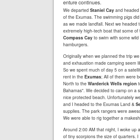
enture continues.
We departed
Staniel Cay
and headed
of the Exumas. The swimming pigs did 
as we made landfall. Next we headed 
extremely high-tech boat that some of t
Compass Cay
to swim with some wild
hamburgers.
Originally when we planned the trip we 
and exhaustion made camping seem lik
So we spent much of day 5 on a satellite
rent in the
Exumas
; All of them were 
North to the
Warderick Wells region
t
Bahamas". We decided to camp on a sma
nice protected beach. Unfortunately we 
and I headed to the Exumas Land &
S
supplies. The park rangers were awesom
We were able to rig together a makeshif
Around 2:00 AM that night, I woke up 
of tiny scorpions the size of quarters.