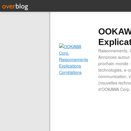
OOKAWA
Explica
Raisonnements, A
Annonces autour d
prochain monde : 
technologies, e-co
communication, vi
(nouvelles technol
d'OOKAWA Corp.