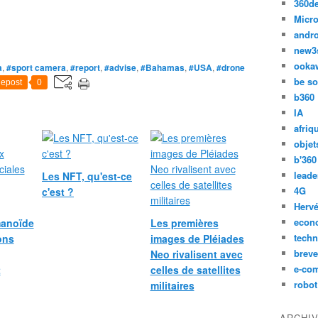
360d
Micro
andr
new3
ooka
a
,
#sport camera
,
#report
,
#advise
,
#Bahamas
,
#USA
,
#drone
be so
epost
0
b360
IA
afriq
objet
b'360
leade
Les NFT, qu'est-ce
4G
c'est ?
Hervé
econ
manoïde
Les premières
techn
ons
images de Pléiades
breve
Neo rivalisent avec
e-co
t
celles de satellites
robot
militaires
ARCHI