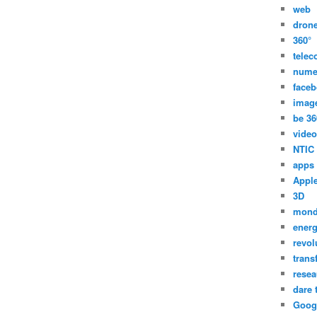
web
dron
360°
tele
nume
face
imag
be 36
video
NTIC
apps
Appl
3D
mon
energ
revol
trans
resea
dare 
Goog