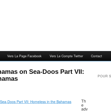
Vers La Page Facebook
Vers Le Compte Twitter
Contact
amas on Sea-Doos Part VII:
POUR 
ahamas
Th
e
adv