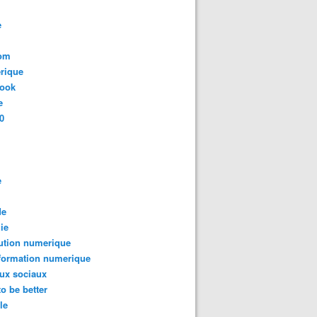
e
com
rique
book
e
0
e
de
ie
ution numerique
formation numerique
ux sociaux
to be better
le