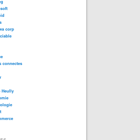
eg
soft
oid
s
wa corp
ciable
ue
s connectes
r
 Heully
omie
ologie
t
mmerce
VES