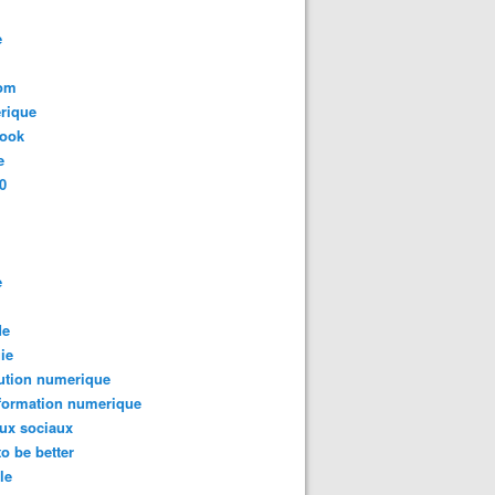
e
com
rique
book
e
0
e
de
ie
ution numerique
formation numerique
ux sociaux
to be better
le