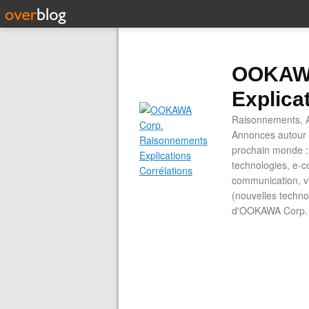
OOKAWA
Explica
Raisonnements, A
Annonces autour d
prochain monde : 
technologies, e-co
communication, vi
(nouvelles technol
d'OOKAWA Corp.