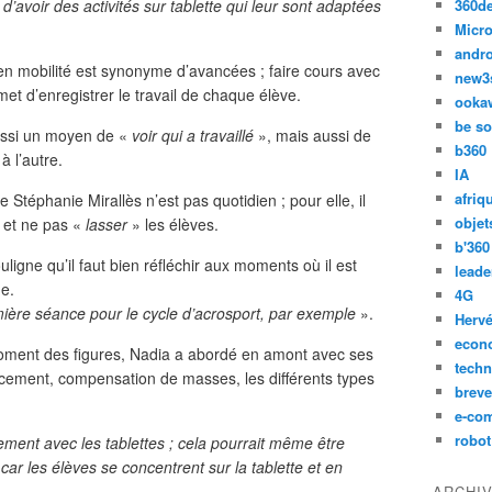
 d’avoir des activités sur tablette qui leur sont adaptées
360d
Micro
andr
en mobilité est synonyme d’avancées ; faire cours avec
new3
rmet d’enregistrer le travail de chaque élève.
ooka
be so
ussi un moyen de «
voir qui a travaillé
», mais aussi de
b360
 l’autre.
IA
afriq
Stéphanie Mirallès n’est pas quotidien ; pour elle, il
objet
e et ne pas «
lasser
» les élèves.
b'360
ligne qu’il faut bien réfléchir aux moments où il est
leade
ue.
4G
emière séance pour le cycle d’acrosport, par exemple
».
Hervé
econ
 moment des figures, Nadia a abordé en amont avec ses
techn
lacement, compensation de masses, les différents types
breve
e-co
robot
ement avec les tablettes ; cela pourrait même être
car les élèves se concentrent sur la tablette et en
ARCHI