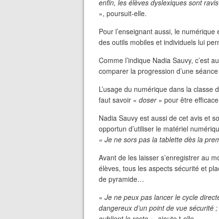
enfin, les élèves dyslexiques sont ravis
», poursuit-elle.
Pour l’enseignant aussi, le numérique 
des outils mobiles et individuels lui pe
Comme l’indique Nadia Sauvy, c’est a
comparer la progression d’une séance à
L’usage du numérique dans la classe de 
faut savoir «
doser
» pour être efficac
Nadia Sauvy est aussi de cet avis et sou
opportun d’utiliser le matériel numériq
«
Je ne sors pas la tablette dès la pr
Avant de les laisser s’enregistrer au
élèves, tous les aspects sécurité et p
de pyramide…
«
Je ne peux pas lancer le cycle direct
dangereux d’un point de vue sécurité ; 
oublient le reste
», ajoute t-elle.