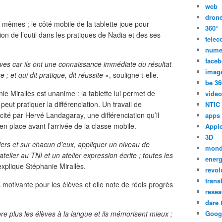
web
dron
-mêmes ; le côté mobile de la tablette joue pour
360°
ion de l’outil dans les pratiques de Nadia et des ses
tele
nume
face
èves car ils ont une connaissance immédiate du résultat
imag
; et qui dit pratique, dit réussite
», souligne t-elle.
be 36
e Mirallès est unanime : la tablette lui permet de
video
peut pratiquer la différenciation. Un travail de
NTIC
scité par Hervé Landagaray, une différenciation qu’il
apps
en place avant l’arrivée de la classe mobile.
Appl
3D
eliers et sur chacun d’eux, appliquer un niveau de
mon
 atelier au TNI et un atelier expression écrite ; toutes les
energ
explique Stéphanie Mirallès.
revol
trans
s motivante pour les élèves et elle note de réels progrès
resea
dare 
ore plus les élèves à la langue et ils mémorisent mieux ;
Goog