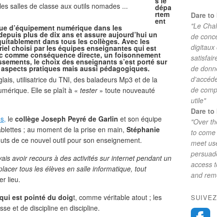
s le
es salles de classe aux outils nomades ...
dépa
rtem
Dare to 
ent
"Le Chal
ique d’équipement numérique dans les
depuis plus de dix ans et assure aujourd’hui un
de conc
uitablement dans tous les collèges. Avec les
digitaux
iel choisi par les équipes enseignantes qui est
vec comme conséquence directe, un foisonnement
satisfai
sements, le choix des enseignants s’est porté sur
s aspects pratiques mais aussi pédagogiques.
de donne
d'accéde
ais, utilisatrice du TNI, des baladeurs Mp3 et de la
de comp
umérique. Elle se plaît à «
tester
» toute nouveauté
utile"
Dare to 
s,
le
collège Joseph Peyré de Garlin
et son équipe
"Over th
ablettes ; au moment de la prise en main,
Stéphanie
to come 
outs de ce nouvel outil pour son enseignement.
meet use
persuade
ais avoir recours à des activités sur internet pendant un
access 
placer tous les élèves en salle informatique, tout
and reme
er lieu.
 qui est pointé du doig
t, comme véritable atout ; les
SUIVEZ
sse et de discipline en discipline.