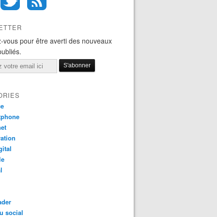
ETTER
-vous pour être averti des nouveaux
publiés.
ORIES
ce
tphone
net
ation
gital
le
l
ader
u social