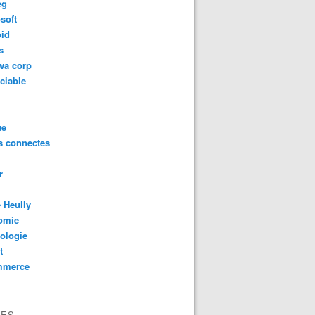
eg
soft
oid
s
wa corp
ciable
ue
s connectes
r
 Heully
omie
ologie
t
mmerce
VES