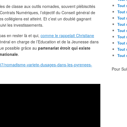
Tout 
lles de classe aux outils nomades, souvent plébiscités
Tout 
Contrats Numériques, l’objectif du Conseil général de
Tout 
s collégiens est atteint. Et c’est un doublé gagnant
Tout 
uivi les investissements.
Tout 
pas en rester là et qui,
comme le rappelait Christiane
Tout 
énéral en charge de l’Education et de la Jeunesse dans
Tout 
nue possible grâce au
partenariat étroit qui existe
Tout 
 nationale
.
Tout 
/07/nomadisme-variete-dusages-dans-les-pyrenees-
Pour Su