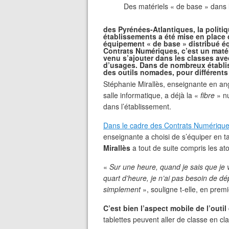
Des matériels « de base » dans l
des Pyrénées-Atlantiques, la polit
établissements a été mise en place 
équipement « de base » distribué éq
Contrats Numériques, c’est un matér
venu s’ajouter dans les classes a
d’usages. Dans de nombreux établis
des outils nomades, pour différent
Stéphanie Mirallès, enseignante en angl
salle informatique, a déjà la «
fibre
» n
dans l’établissement.
Dans le cadre des Contrats Numérique
enseignante a choisi de s’équiper en t
Mirallès
a tout de suite compris les at
«
Sur une heure, quand je sais que je v
quart d’heure, je n’ai pas besoin de dé
simplement
», souligne t-elle, en premi
C’est bien l’aspect mobile de l’outil
tablettes peuvent aller de classe en cla