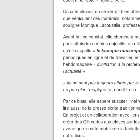
Du côté élèves, on se verrait bien utilis
que véhiculent ces matériels, notammen
souligne Monique Lacoustille, profess
Ayant fait ce constat, elle cherche à me
pour atteindre certains objectifs, en u
qu’elle appelle «
le kiosque numériq
périodiques en ligne et de travailler, e
hebdomadaire «
d’initiation à la rec
l’actualité
».
«
Ils ne sont pas toujours attirés par le 
un peu plus “magique “
», décrit t-elle.
Par ce biais, elle espère susciter l’inté
lire aussi de la presse écrite traditionne
En projet et en collaboration avec l’ens
créer des QR codes aux élèves sur les 
avoue que le côté mobile de la tablet
outils fixes.