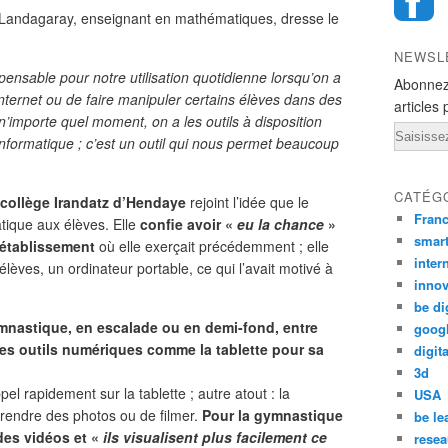
 Landagaray, enseignant en mathématiques, dresse le
NEWSL
ensable pour notre utilisation quotidienne lorsqu’on a
Abonnez
internet ou de faire manipuler certains élèves dans des
articles 
n’importe quel moment, on a les outils à disposition
Email
informatique ; c’est un outil qui nous permet beaucoup
CATÉG
collège Irandatz d’Hendaye
rejoint l’idée que le
Fran
tique aux élèves. Elle
confie avoir «
eu la chance
»
smar
’établissement
où elle exerçait précédemment ; elle
inter
élèves, un ordinateur portable, ce qui l’avait motivé à
innov
be di
mnastique, en escalade ou en demi-fond, entre
goog
 des outils numériques comme la tablette pour sa
digita
3d
pel rapidement sur la tablette ; autre atout : la
USA
 prendre des photos ou de filmer.
Pour la gymnastique
be le
 des vidéos et «
ils visualisent plus facilement ce
resea