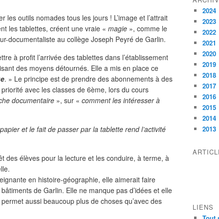
2024
er les outils nomades tous les jours ! L’image et l’attrait
2023
t les tablettes, créent une vraie «
magie
», comme le
2022
eur-documentaliste au collège Joseph Peyré de Garlin.
2021
2020
ttre à profit l’arrivée des tablettes dans l’établissement
2019
tilisant des moyens détournés. Elle a mis en place ce
2018
ue
. » Le principe est de prendre des abonnements à des
2017
n priorité avec les classes de 6ème, lors du cours
2016
herche documentaire
», sur «
comment les intéresser à
2015
2014
papier et le fait de passer par la tablette rend l’activité
2013
ARTIC
rêt des élèves pour la lecture et les conduire, à terme, à
lle.
eignante en histoire-géographie, elle aimerait faire
bâtiments de Garlin. Elle ne manque pas d’idées et elle
te permet aussi beaucoup plus de choses qu’avec des
LIENS
Tout 