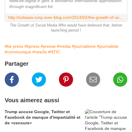
www.be-digital.fr gets a wonderful international approbation,
through magnificant list
http://ookawa-corp.over-blog.com/2014/02/the-growth-of-social-media-major-international-interest.html
The Growth of Social Media Who would have believed that, before
launching period !
#be press
#bpress
#presse
#media
#journalisme
#journaliste
#communiqué
#new3s
#NTIC
Partager
Vous aimerez aussi
Trump accuse Google, Twitter et
Facebook de manque d'impartialité et
de «censure»