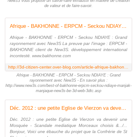
New3S vous propose un savoir-faire exhaustif en matière de création
de valeur et de faire-savoir.
Afrique - BAKHONNE - ERPCM - Seckou NDIAYE : Grand rayonnement avec New3S - 3D CITIZEN CENTER
Afrique - BAKHONNE - ERPCM - Seckou NDIAYE : Grand
rayonnement avec New3S La preuve par l'image : ERPCM -
BAKHONNE client de New3S. développement international
incontesté. www.bakhonne.com
http://3d-citizen-center.over-blog.com/article-afrique-bakhonne-erpcm-seckou-ndiaye-grand-rayonnement-avec-new3s-106656494.html
Afrique - BAKHONNE - ERPCM - Seckou NDIAYE : Grand
rayonnement avec New3S - En savoir plus :
http://www.new3s.com/best-of-bakhonne-erpcm-seckou-ndiaye-manjak-
manjaque-new3s-be-3d-web-3dtc.asp
Déc. 2012 : une petite Eglise de Vierzon va devenir une Mosquée - Scandale mediatique - OOKAWA Corp.
Déc. 2012 : une petite Eglise de Vierzon va devenir une
Mosquée - Scandale mediatique Morceaux choisis &.../...
Bonjour, Voici une ébauche du projet que la Confrérie de St