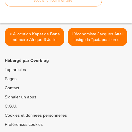
Ajouter un commentaire
< Allocution Kapet de Bana
L'économiste Jacques Attali
mémoire Afrique 6 Juillet
fustige la "juxtaposition de
Dakar Manjak Bakhonne by
corporatismes et de
New3S Hervé Heully
rentiers" qui bloque la
France >
Hébergé par Overblog
Top articles
Pages
Contact
Signaler un abus
C.G.U.
Cookies et données personnelles
Préférences cookies