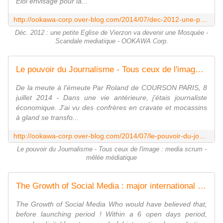
Eloi envisage pour la...
http://ookawa-corp.over-blog.com/2014/07/dec-2012-une-petite-eglise-de-vierzon-va-devenir-une-mosquee-scandale-mediatique.html
Déc. 2012 : une petite Eglise de Vierzon va devenir une Mosquée -
Scandale mediatique - OOKAWA Corp.
Le pouvoir du Journalisme - Tous ceux de l'image : media scrum - mêlée médiatique - OOKAWA Corp.
De la meute à l'émeute Par Roland de COURSON PARIS, 8
juillet 2014 - Dans une vie antérieure, j'étais journaliste
économique. J'ai vu des confrères en cravate et mocassins
à gland se transfo...
http://ookawa-corp.over-blog.com/2014/07/le-pouvoir-du-journalisme-tous-ceux-de-l-image-media-scrum-melee-mediatique.html
Le pouvoir du Journalisme - Tous ceux de l'image : media scrum -
mêlée médiatique
The Growth of Social Media : major international interest - OOKAWA Corp.
The Growth of Social Media Who would have believed that,
before launching period ! Within a 6 open days period,