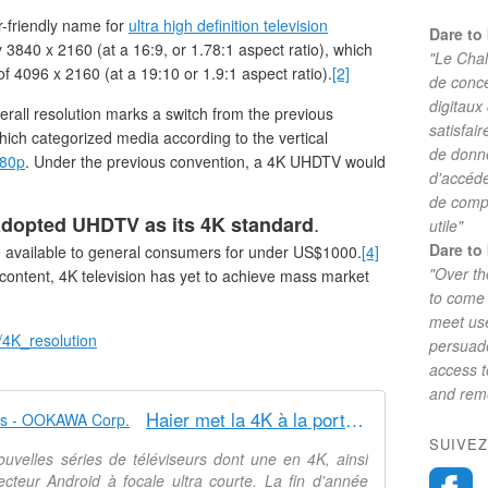
friendly name for
ultra high definition television
Dare to 
y 3840 x 2160 (at a 16:9, or 1.78:1 aspect ratio), which
"Le Chal
of 4096 x 2160 (at a 19:10 or 1.9:1 aspect ratio).
[2]
de conc
digitaux
erall resolution marks a switch from the previous
satisfai
hich categorized media according to the vertical
de donne
80p
. Under the previous convention, a 4K UHDTV would
d'accéde
de comp
.
 adopted UHDTV as its 4K standard
utile"
Dare to 
available to general consumers for under US$1000.
[4]
"Over th
 content, 4K television has yet to achieve mass market
to come 
meet use
i/4K_resolution
persuade
access 
and reme
Haier met la 4K à la portée de tous - OOKAWA Corp.
SUIVEZ
ouvelles séries de téléviseurs dont une en 4K, ainsi
ecteur Android à focale ultra courte. La fin d'année