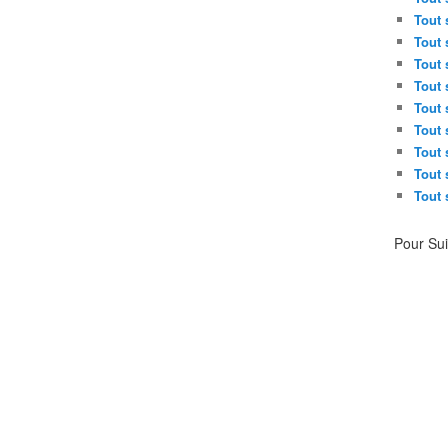
u
Tout 
e
Tout 
t
e
Tout 
r
Tout 
r
Tout 
e
Tout 
s
Tout 
t
Tout 
r
Tout 
e
d
é
Pour Su
j
à
e
n
p
l
a
c
e
.