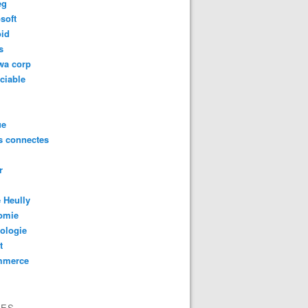
eg
soft
oid
s
wa corp
ciable
ue
s connectes
r
 Heully
omie
ologie
t
mmerce
VES