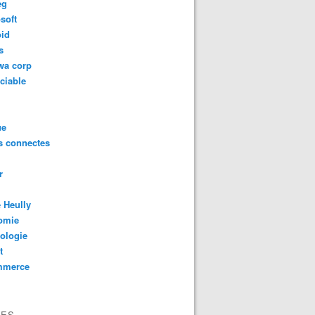
eg
soft
oid
s
wa corp
ciable
ue
s connectes
r
 Heully
omie
ologie
t
mmerce
VES