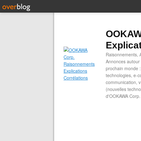
OOKAWA
Explica
Raisonnements, A
Annonces autour d
prochain monde : 
technologies, e-co
communication, vi
(nouvelles technol
d'OOKAWA Corp.