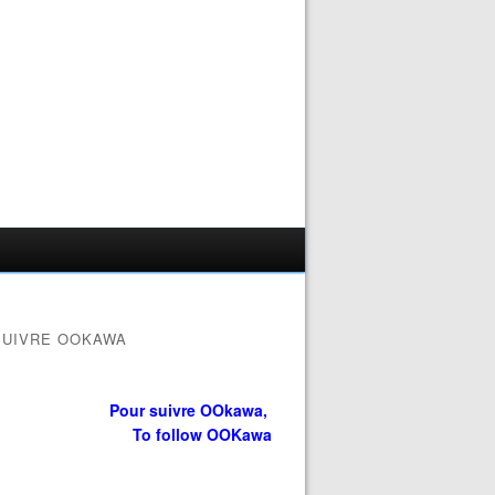
SUIVRE OOKAWA
Pour suivre OOkawa,
To follow OOKawa