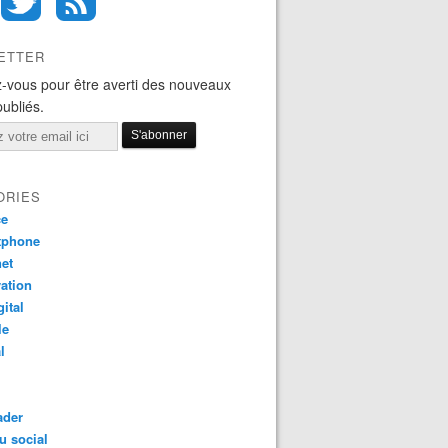
ETTER
-vous pour être averti des nouveaux
publiés.
ORIES
ce
tphone
net
ation
gital
le
l
ader
u social