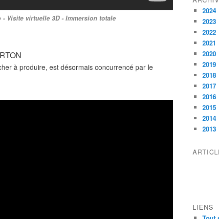
2024
 Visite virtuelle 3D - Immersion totale
2023
2022
2021
2020
ARTON
2019
cher à produire, est désormais concurrencé par le
2018
2017
2016
2015
2014
2013
ARTIC
LIENS
Tout 