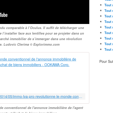
Tout 
Tout 
Tout 
Tout 
Tout 
u comparable à l’Oculus. Il suffit de télécharger une
Tout 
l’installer face aux lentilles pour se projeter dans un
Tout 
marché immobilier de s’immerger dans une révolution
Tout 
e. Ludovic Clerima © Explorimmo.com
Tout 
Immo'LVA PRO
Pour Su
I
m
m
o
'
L
http://ookawa-corp.over-blog.com/2014/05/immo-lva-pro-revolutionne-le-monde-conventionnel-de-l-annonce-immobiliere-de-l-agent-immobilier-pour-la-vente-et-l-achat-de-biens-im
V
A
e conventionnel de l'annonce immobilière de l'agent
P