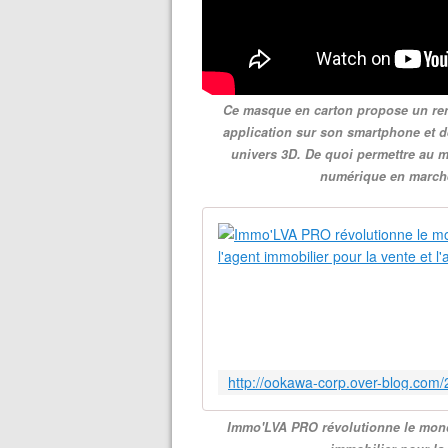
Ce masque en carton propose un rend
application sur son smartphone et de 
univers 3D. De quoi permettre au 
numérique en march
Immo'LVA PRO révolutionne le mond