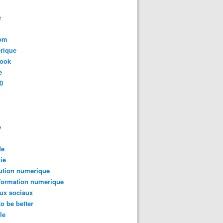
e
com
rique
book
e
0
e
de
ie
ution numerique
formation numerique
ux sociaux
to be better
le