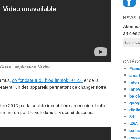
NEWSL
Abonnez
articles 
Email
CATÉG
Glass : application Nexity
Fran
smar
camus,
co-fondateur du blog Immobilier 2.0
et de la
inter
raient l’un des appareils permettant de changer notre
innov
be di
goog
re 2013 par la société immobilière américaine Trulia,
digita
 comme on peut le voir dans la vidéo ci-dessous.
3d
USA
be le
resea