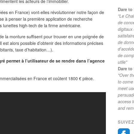
rimentent les acteurs de l’immobilier.
Dare to 
es en France) vont-elles révolutionner notre façon de
"Le Chal
sse à penser la première application de recherche
de conc
s lunettes high-tech de la firme américaine.
digitaux
satisfai
e la monture suffisent pour trouver en une poignée de
de donne
 est alors possible d’obtenir des informations précises
d'accéde
bitants, taxe d’habitation…).
de comp
ré permet à l’utilisateur de se rendre dans l’agence
utile"
Dare to 
"Over th
mercialisées en France et coûtent 1800 € pièce.
to come 
meet use
persuade
access 
and reme
SUIVEZ