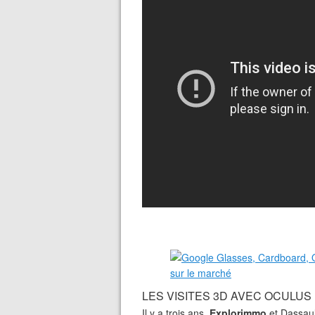
LES VISITES 3D AVEC OCULUS
Il y a trois ans,
Explorimmo
et Dassault