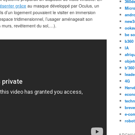
360d
présenter grâce
au masque développé par Oculus, un
Micro
s d’un logement pouvaient le visiter en immersion
andr
 espace tridimensionnel, l’usager aménageait son
new3
s murs, revêtement du sol,…).
ooka
be so
b360
IA
afriq
objet
b'360
leade
4G
Hervé
econ
techn
breve
e-co
robot
ARCHI