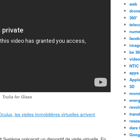
web
dron
360°
tele
nume
face
imag
be 36
video
NTIC
apps
Appl
3D
mon
Trulia for Glass
energ
revol
trans
resea
dare 
Goog
 Système préparait un dispositif de visite virtuelle. En