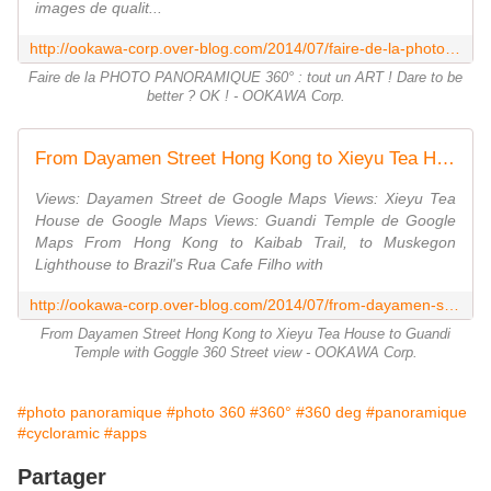
images de qualit...
http://ookawa-corp.over-blog.com/2014/07/faire-de-la-photo-panoramique-360-tout-un-art-dare-to-be-better-ok.html
Faire de la PHOTO PANORAMIQUE 360° : tout un ART ! Dare to be
better ? OK ! - OOKAWA Corp.
From Dayamen Street Hong Kong to Xieyu Tea House to Guandi Temple with Goggle 360 Street view - OOKAWA Corp.
Views: Dayamen Street de Google Maps Views: Xieyu Tea
House de Google Maps Views: Guandi Temple de Google
Maps From Hong Kong to Kaibab Trail, to Muskegon
Lighthouse to Brazil's Rua Cafe Filho with
http://ookawa-corp.over-blog.com/2014/07/from-dayamen-street-hong-kong-to-xieyu-tea-house-to-guandi-temple-with-goggle-360-street-view.html
From Dayamen Street Hong Kong to Xieyu Tea House to Guandi
Temple with Goggle 360 Street view - OOKAWA Corp.
#photo panoramique
#photo 360
#360°
#360 deg
#panoramique
#cycloramic
#apps
Partager