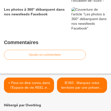
Les photos à 360° débarquent dans
nos newsfeeds Facebook
Commentaires
Ajouter un commentaire
< Peut-on être connu dans
B'360 : Marquez votre
l'Espace de vie REEL et
territoire par une présence
devenir B'Leader dans
remarquée sur le WEB en
l'espace de vie DIGITAL ?
photo panoramique 360°
enrichie et référencée >
Hébergé par Overblog