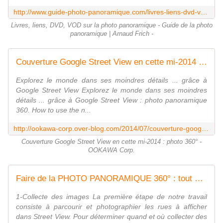
http://www.guide-photo-panoramique.com/livres-liens-dvd-vod-photo-panoramique.html
Livres, liens, DVD, VOD sur la photo panoramique - Guide de la photo
panoramique | Arnaud Frich -
Couverture Google Street View en cette mi-2014 : photo 360° - OOKAWA Corp.
Explorez le monde dans ses moindres détails ... grâce à
Google Street View Explorez le monde dans ses moindres
détails ... grâce à Google Street View : photo panoramique
360. How to use the n...
http://ookawa-corp.over-blog.com/2014/07/couverture-google-street-view-en-cette-mi-2014-photo-360.html
Couverture Google Street View en cette mi-2014 : photo 360° -
OOKAWA Corp.
Faire de la PHOTO PANORAMIQUE 360° : tout un ART ! Dare to be better ? OK ! - OOKAWA Corp.
1-Collecte des images La première étape de notre travail
consiste à parcourir et photographier les rues à afficher
dans Street View. Pour déterminer quand et où collecter des