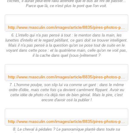
clichés, il aurait peut-être fallu attendre que le bus ait fini de passer...
Parce que là, ce n'est plus le pont que l'on voit.
http://www.masculin.com/images/article/8835/pires-photos-panoramiques-6.jpg
6. L'intello qui n'a pas pensé à tout : le menton dans la main, les
lunettes d'intello et le regard pétillant, ce gars doit se trouver intelligent.
Mais il n'a pas pensé à la question qu'on se pose tout de suite en le
voyant dans cette pose : et la quatrième main, celle qu'on ne voit pas,
il la cache dans quel (sous-)vêtement ?
http://www.masculin.com/images/article/8835/pires-photos-panoramiques-7.jpg
7. L'homme poulpe, son slip lui va comme un gant : dans le même
ordre d'idée, mais cette fois ça devient carrément flippant. Avoir eu
cette idée de photo n'a déjà rien de bien génial. Mais le pire, c'est
encore d'avoir osé la publier !
http://www.masculin.com/images/article/8835/pires-photos-panoramiques-8.jpg
8. Le cheval à pédales ? Le panoramique planté dans toute sa