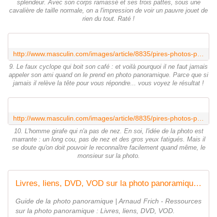
splendeur. Avec son corps ramassé et ses trois pattes, sous une
cavalière de taille normale, on a l'impression de voir un pauvre jouet de
rien du tout. Raté !
http://www.masculin.com/images/article/8835/pires-photos-panoramiques-9.jpg
9. Le faux cyclope qui boit son café : et voilà pourquoi il ne faut jamais
appeler son ami quand on le prend en photo panoramique. Parce que si
jamais il relève la tête pour vous répondre... vous voyez le résultat !
http://www.masculin.com/images/article/8835/pires-photos-panoramiques-10.jpg
10. L'homme girafe qui n'a pas de nez. En soi, l'idée de la photo est
marrante : un long cou, pas de nez et des gros yeux fatigués. Mais il
se doute qu'on doit pouvoir le reconnaître facilement quand même, le
monsieur sur la photo.
Livres, liens, DVD, VOD sur la photo panoramique - Guide de la photo panoramique | Arnaud Frich -
Guide de la photo panoramique | Arnaud Frich - Ressources
sur la photo panoramique : Livres, liens, DVD, VOD.