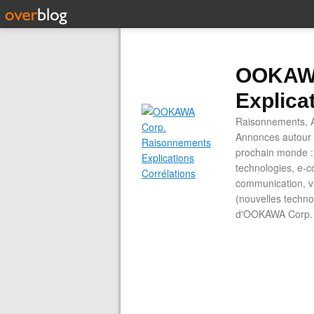
OOKAWA
Explica
Raisonnements, A
Annonces autour d
prochain monde : 
technologies, e-co
communication, vi
(nouvelles technol
d'OOKAWA Corp.