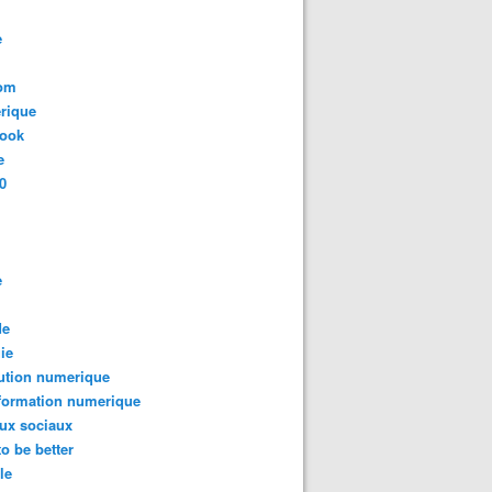
e
com
rique
book
e
0
e
de
ie
ution numerique
formation numerique
ux sociaux
to be better
le