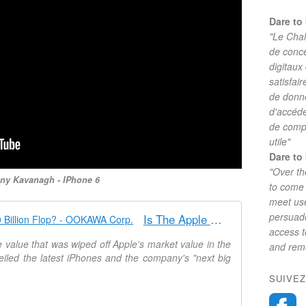
Dare to 
"Le Chal
de conc
digitaux
satisfai
de donne
d'accéde
de comp
utile"
Dare to 
"Over th
ny Kavanagh - IPhone 6
to come 
meet use
persuade
Is The Apple Watch Already A $30 Billion Flop? - OOKAWA Corp.
access 
he value that was wiped off Apple's market value in the
and reme
led the latest iPhones and the company's "next big
SUIVEZ