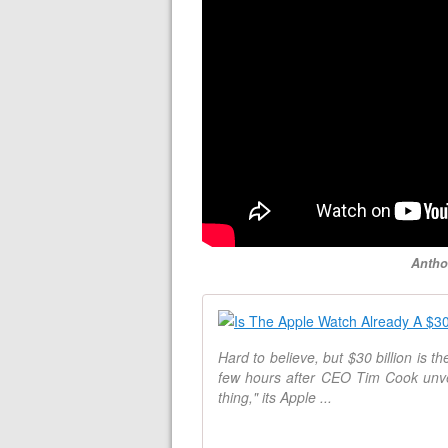
Antho
Hard to believe, but $30 billion is t
few hours after CEO Tim Cook unvei
thing," its Apple ...