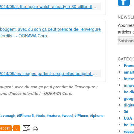
http://ookawa-corp.over-blog.com/2014/09/is-the-apple-watch-already-a-30-billion-flop.html
NEWSL
Abonnez
Les images p
articles 
Email
M
o
y
e
CATÉG
n
Fran
s
smar
http://ookawa-corp.over-blog.com/2014/09/les-images-parlent-lorsqu-elles-bougent-avec-du-son-ca-peut-prendre-de-l-envergure-comparatifs-associations-d-idees-interdits.html
B
inter
'
innov
bougent, avec du son ça peut prendre de l'envergure :
3
be di
ons d'idées interdits ! - OOKAWA Corp.
6
goog
0
digita
:
c
3d
Kavanagh
,
#IPhone 6
,
#bois
,
#nature
,
#wood
,
#iPhone
,
#iphone
a
USA
s
be le
epost
0
e
resea