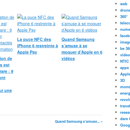
n
web
t
dron
l
360°
e
tele
S
nume
O
face
U
La puce NFC des
Quand Samsung
F
imag
iPhone 6 restreinte à
s’amuse à se
F
be 36
Apple Pay
moquer d’Apple en 6
R
video
ion de
vidéos
E
NTIC
s est
i
apps
are : 9
c
Appl
i
ont
3D
!
mon
e
ur une
energ
-
revol
T
O
trans
U
resea
R
dare 
Quand Samsung s’amuse... »
I
Goog
S