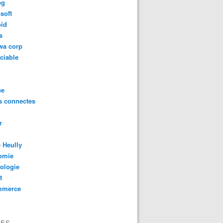
eg
soft
oid
s
wa corp
ciable
ue
s connectes
r
 Heully
omie
ologie
t
mmerce
VES