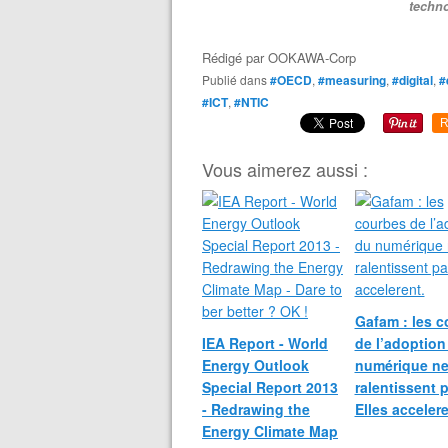
techn
Rédigé par
OOKAWA-Corp
Publié dans
#OECD
,
#measuring
,
#digital
,
#
#ICT
,
#NTIC
R
Vous aimerez aussi :
Gafam : les 
IEA Report - World
de l’adoption
Energy Outlook
numérique n
Special Report 2013
ralentissent 
- Redrawing the
Elles accelere
Energy Climate Map