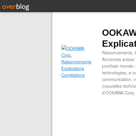
OOKAWA
Explica
Raisonnements, A
Annonces autour d
prochain monde : 
technologies, e-co
communication, vi
(nouvelles technol
d'OOKAWA Corp.