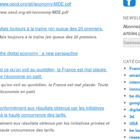
//www.oecd.org/sti/ieconomy/MDE.pdf
NEWSL
Abonnez
articles 
ais toujours à la traîne (en queue des 20 premiers.
Email
CATÉG
Fran
smar
inter
qu'on voit au quotidien, la France est mal placée. Toute
innov
'économie en patit.
be di
goog
digita
3d
ément aux résultats obtenus par les initiatives privées et
USA
haute concurrence des tarifs.
be le
resea