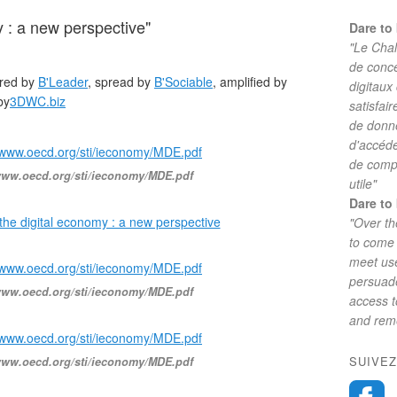
 : a new perspective"
Dare to 
"Le Chal
de conc
red by
B'Leader
, spread by
B'Sociable
, amplified by
digitaux
by
3DWC.biz
satisfai
de donne
d'accéde
de comp
//www.oecd.org/sti/ieconomy/MDE.pdf
utile"
Dare to 
"Over th
to come 
meet use
persuade
//www.oecd.org/sti/ieconomy/MDE.pdf
access 
and reme
SUIVEZ
//www.oecd.org/sti/ieconomy/MDE.pdf