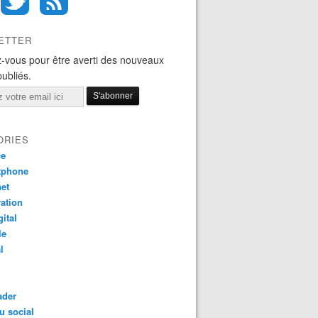
ETTER
-vous pour être averti des nouveaux
publiés.
ORIES
ce
tphone
net
ation
gital
le
l
ader
u social