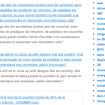
web
dron
360°
tele
nume
nge des dix prochaines années sera de concevoir sans
face
es de prodiguer de l'émotion, de satisfaire les nouvelles
imag
plus grand nombre l'envie d'accéder à la connaissance
be 36
prendre et mémoriser une information utile"
video
NTIC
apps
Appl
3D
mon
e will be to come up with designs that are exciting, that
energ
 persuade as many people as possible to gain access to
revol
derstand and remember useful information".
trans
resea
dare 
Chiffres Int
Goog