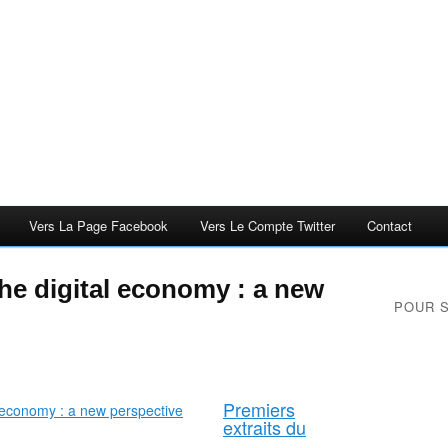
Vers La Page Facebook
Vers Le Compte Twitter
Contact
he digital economy : a new
POUR 
Premiers
extraits du