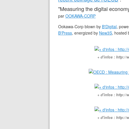
"Measuring the digital economy
par
OOKAWA-CORP
Ookawa-Corp blown by
B'Digital
, powe
B'Press
, energized by
New3S
, hosted 
+ d'infos : http:
+ d'infos : http:
+ d'infos : http: