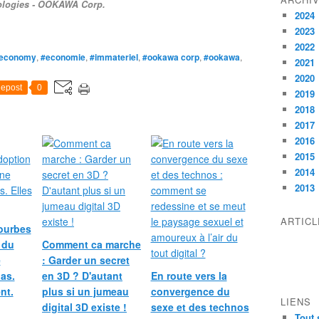
ologies - OOKAWA Corp.
A
t
2024
W
d
2023
A
o
2022
C
n
economy
,
#economie
,
#immateriel
,
#ookawa corp
,
#ookawa
,
O
2021
n
R
2020
e
epost
0
P
2019
n
:
t
2018
i
l
2017
n
e
2016
f
t
2015
r
o
2014
a
u
2013
s
r
t
n
r
ARTIC
i
courbes
u
s
 du
Comment ca marche
c
.
e
: Garder un secret
t
E
pas.
en 3D ? D'autant
En route vers la
u
t
r
nt.
plus si un jumeau
convergence du
p
LIENS
e
digital 3D existe !
sexe et des technos
o
Tout 
s