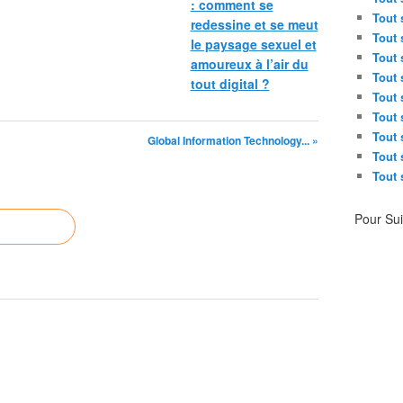
: comment se
u
-
Tout 
r
redessine et se meut
p
Tout 
t
le paysage sexuel et
r
Tout 
a
amoureux à l’air du
o
n
Tout 
tout digital ?
c
t
Tout 
e
,
Tout 
d
a
Tout 
Global Information Technology... »
e
u
Tout 
s
j
Tout 
-
o
e
u
n
Pour Su
r
e
d
r
'
g
h
i
u
e
i
s
,
-
m
n
o
o
i
u
n