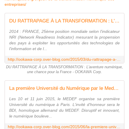
entreprises/​
DU RATTRAPAGE À LA TRANSFORMATION : L'aventure numérique, une chance pour la France - OOKAWA Corp.
2014 : FRANCE, 25ème position mondiale selon l'indicateur
NRI (Network Readiness Indicator) mesurant la propension
des pays à exploiter les opportunités des technologies de
l'information et de l...
http://ookawa-corp.over-blog.com/2015/03/du-rattrapage-a-la-transformation-l-aventure-numerique-une-chance-pour-la-france.html
DU RATTRAPAGE À LA TRANSFORMATION : L'aventure numérique,
une chance pour la France - OOKAWA Corp.
La première Université du Numérique par le Medef - Paris - avec Yvon GATTAZ et son invité d'honneur le BDI, les 10 et 11 juin 2015 - OOKAWA Corp.
Les 10 et 11 juin 2015, le MEDEF organise sa première
Université du numérique à Paris. L'invité d'honneur sera le
BDI, homologue allemand du MEDEF. Disruptif et innovant,
le numérique bouleve...
http://ookawa-corp.over-blog.com/2015/06/la-premiere-universite-du-numerique-par-le-medef-paris-avec-yvon-gattaz-et-son-invite-d-honneur-le-bdi-les-10-et-11-juin-2015.html