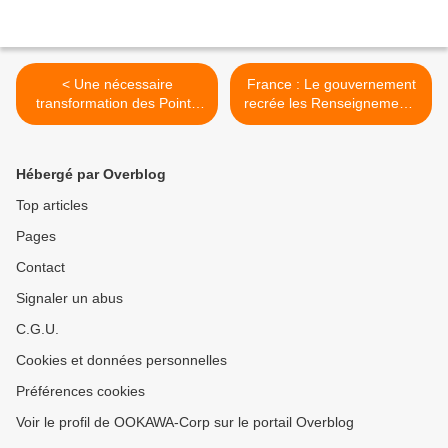
< Une nécessaire
France : Le gouvernement
transformation des Points
recrée les Renseignements
de Vente par le Numérique
généraux pour mieux suivre
les conflits sociaux >
Hébergé par Overblog
Top articles
Pages
Contact
Signaler un abus
C.G.U.
Cookies et données personnelles
Préférences cookies
Voir le profil de OOKAWA-Corp sur le portail Overblog