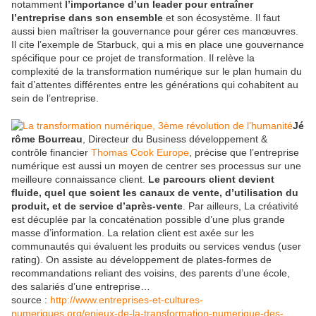
notamment
l’importance d’un leader pour entraîner
l’entreprise dans son ensemble
et son écosystème. Il faut
aussi bien maîtriser la gouvernance pour gérer ces manœuvres.
Il cite l’exemple de Starbuck, qui a mis en place une gouvernance
spécifique pour ce projet de transformation. Il relève la
complexité de la transformation numérique sur le plan humain du
fait d’attentes différentes entre les générations qui cohabitent au
sein de l’entreprise.
Jé
rôme Bourreau
, Directeur du Business développement &
contrôle financier
Thomas Cook Europe
, précise que l’entreprise
numérique est aussi un moyen de centrer ses processus sur une
meilleure connaissance client.
Le parcours client devient
fluide, quel que soient les canaux de vente, d’utilisation du
produit, et de service d’après-vente
. Par ailleurs, La créativité
est décuplée par la concaténation possible d’une plus grande
masse d’information. La relation client est axée sur les
communautés qui évaluent les produits ou services vendus (user
rating). On assiste au développement de plates-formes de
recommandations reliant des voisins, des parents d’une école,
des salariés d’une entreprise…
source :
http://www.entreprises-et-cultures-
numeriques.org/enjeux-de-la-transformation-numerique-des-