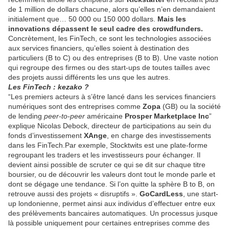
de 1 million de dollars chacune, alors qu’elles n’en demandaient
initialement que… 50 000 ou 150 000 dollars.
Mais les
innovations dépassent le seul cadre des crowdfunders.
Concrètement, les FinTech, ce sont les technologies associées
aux services financiers, qu’elles soient à destination des
particuliers (B to C) ou des entreprises (B to B). Une vaste notion
qui regroupe des firmes ou des start-ups de toutes tailles avec
des projets aussi différents les uns que les autres.
Les FinTech : kezako ?
“Les premiers acteurs à s’être lancé dans les services financiers
numériques sont des entreprises comme
Zopa
(GB) ou la société
de lending
peer-to-peer
américaine
Prosper Marketplace Inc
”
explique Nicolas Debock, directeur de participations au sein du
fonds d’investissement
XAnge
, en charge des investissements
dans les FinTech.Par exemple, Stocktwits est une plate-forme
regroupant les traders et les investisseurs pour échanger. Il
devient ainsi possible de scruter ce qui se dit sur chaque titre
boursier, ou de découvrir les valeurs dont tout le monde parle et
dont se dégage une tendance. Si l’on quitte la sphère B to B, on
retrouve aussi des projets « disruptifs ».
GoCardLess
, une start-
up londonienne, permet ainsi aux individus d’effectuer entre eux
des prélèvements bancaires automatiques. Un processus jusque
là possible uniquement pour certaines entreprises comme des