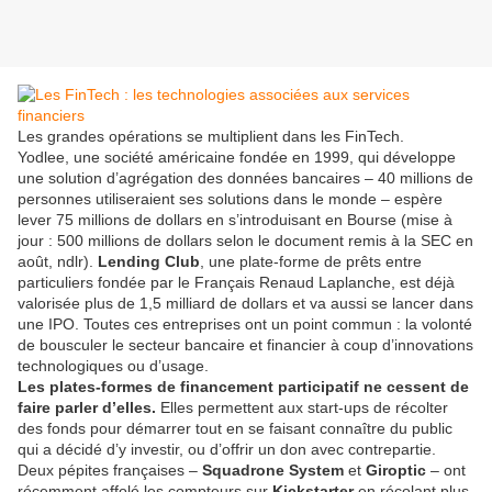
Les grandes opérations se multiplient dans les FinTech.
Yodlee, une société américaine fondée en 1999, qui développe
une solution d’agrégation des données bancaires – 40 millions de
personnes utiliseraient ses solutions dans le monde – espère
lever 75 millions de dollars en s’introduisant en Bourse (mise à
jour : 500 millions de dollars selon le document remis à la SEC en
août, ndlr).
Lending Club
, une plate-forme de prêts entre
particuliers fondée par le Français Renaud Laplanche, est déjà
valorisée plus de 1,5 milliard de dollars et va aussi se lancer dans
une IPO. Toutes ces entreprises ont un point commun : la volonté
de bousculer le secteur bancaire et financier à coup d’innovations
technologiques ou d’usage.
Les plates-formes de financement participatif ne cessent de
faire parler d’elles.
Elles permettent aux start-ups de récolter
des fonds pour démarrer tout en se faisant connaître du public
qui a décidé d’y investir, ou d’offrir un don avec contrepartie.
Deux pépites françaises –
Squadrone System
et
Giroptic
– ont
récemment affolé les compteurs sur
Kickstarter
en récolant plus