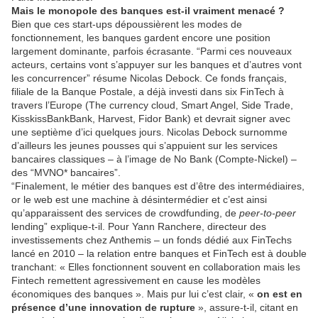
Mais le monopole des banques est-il vraiment menacé ?
Bien que ces start-ups dépoussièrent les modes de
fonctionnement, les banques gardent encore une position
largement dominante, parfois écrasante. “Parmi ces nouveaux
acteurs, certains vont s’appuyer sur les banques et d’autres vont
les concurrencer” résume Nicolas Debock. Ce fonds français,
filiale de la Banque Postale, a déjà investi dans six FinTech à
travers l’Europe (The currency cloud, Smart Angel, Side Trade,
KisskissBankBank, Harvest, Fidor Bank) et devrait signer avec
une septième d’ici quelques jours. Nicolas Debock surnomme
d’ailleurs les jeunes pousses qui s’appuient sur les services
bancaires classiques – à l’image de No Bank (Compte-Nickel) –
des “MVNO* bancaires”.
“Finalement, le métier des banques est d’être des intermédiaires,
or le web est une machine à désintermédier et c’est ainsi
qu’apparaissent des services de crowdfunding, de
peer-to-peer
lending” explique-t-il. Pour Yann Ranchere, directeur des
investissements chez Anthemis – un fonds dédié aux FinTechs
lancé en 2010 – la relation entre banques et FinTech est à double
tranchant: « Elles fonctionnent souvent en collaboration mais les
Fintech remettent agressivement en cause les modèles
économiques des banques ». Mais pur lui c’est clair, «
on est en
présence d’une innovation de rupture
», assure-t-il, citant en