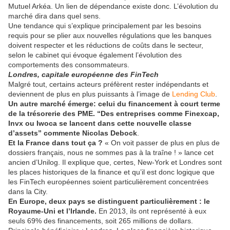
Mutuel Arkéa. Un lien de dépendance existe donc. L’évolution du
marché dira dans quel sens.
Une tendance qui s’explique principalement par les besoins
requis pour se plier aux nouvelles régulations que les banques
doivent respecter et les réductions de coûts dans le secteur,
selon le cabinet qui évoque également l’évolution des
comportements des consommateurs.
Londres, capitale européenne des FinTech
Malgré tout, certains acteurs préfèrent rester indépendants et
deviennent de plus en plus puissants à l’image de
Lending Club
.
Un autre marché émerge: celui du financement à court terme
de la trésorerie des PME. “Des entreprises comme Finexcap,
Invx ou Iwoca se lancent dans cette nouvelle classe
d’assets” commente Nicolas Debock
.
Et la France dans tout ça ?
« On voit passer de plus en plus de
dossiers français, nous ne sommes pas à la traîne ! » lance cet
ancien d’Unilog. Il explique que, certes, New-York et Londres sont
les places historiques de la finance et qu’il est donc logique que
les FinTech européennes soient particulièrement concentrées
dans la City.
En Europe, deux pays se distinguent particulièrement : le
Royaume-Uni et l’Irlande.
En 2013, ils ont représenté à eux
seuls 69% des financements, soit 265 millions de dollars.