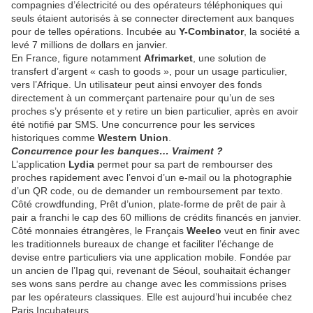
compagnies d’électricité ou des opérateurs téléphoniques qui
seuls étaient autorisés à se connecter directement aux banques
pour de telles opérations. Incubée au
Y-Combinator
, la société a
levé 7 millions de dollars en janvier.
En France, figure notamment
Afrimarket
, une solution de
transfert d’argent « cash to goods », pour un usage particulier,
vers l’Afrique. Un utilisateur peut ainsi envoyer des fonds
directement à un commerçant partenaire pour qu’un de ses
proches s’y présente et y retire un bien particulier, après en avoir
été notifié par SMS. Une concurrence pour les services
historiques comme
Western Union
.
Concurrence pour les banques… Vraiment ?
L’application
Lydia
permet pour sa part de rembourser des
proches rapidement avec l’envoi d’un e-mail ou la photographie
d’un QR code, ou de demander un remboursement par texto.
Côté crowdfunding, Prêt d’union, plate-forme de prêt de pair à
pair a franchi le cap des 60 millions de crédits financés en janvier.
Côté monnaies étrangères, le Français
Weeleo
veut en finir avec
les traditionnels bureaux de change et faciliter l’échange de
devise entre particuliers via une application mobile. Fondée par
un ancien de l’Ipag qui, revenant de Séoul, souhaitait échanger
ses wons sans perdre au change avec les commissions prises
par les opérateurs classiques. Elle est aujourd’hui incubée chez
Paris Incubateurs.