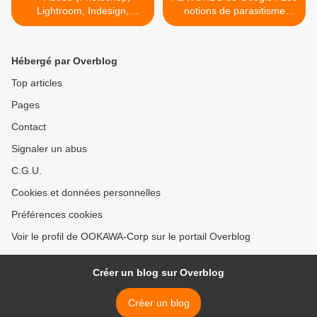
Lightroom, Indesign,
notions de parasitisme
Illustrator ...) entre en
économique ou de droit des
négociation exclusive avec
marques NON retenus par
FOTOLIA
les juges >
Hébergé par Overblog
Top articles
Pages
Contact
Signaler un abus
C.G.U.
Cookies et données personnelles
Préférences cookies
Voir le profil de OOKAWA-Corp sur le portail Overblog
Créer un blog sur Overblog
Créer un blog