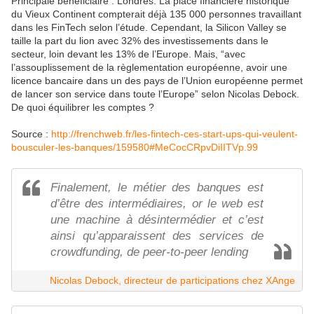
Principale bénéficiaire : Londres. La place financière historique
du Vieux Continent compterait déjà 135 000 personnes travaillant
dans les FinTech selon l’étude. Cependant, la Silicon Valley se
taille la part du lion avec 32% des investissements dans le
secteur, loin devant les 13% de l’Europe. Mais, “avec
l’assouplissement de la règlementation européenne, avoir une
licence bancaire dans un des pays de l’Union européenne permet
de lancer son service dans toute l’Europe” selon Nicolas Debock.
De quoi équilibrer les comptes ?
Source :
http://frenchweb.fr/les-fintech-ces-start-ups-qui-veulent-
bousculer-les-banques/159580#MeCocCRpvDiIITVp.99
Finalement, le métier des banques est
d’être des intermédiaires, or le web est
une machine à désintermédier et c’est
ainsi qu’apparaissent des services de
crowdfunding, de peer-to-peer lending
Nicolas Debock, directeur de participations chez XAnge