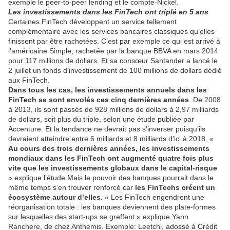
exemple le peer-to-peer lending et le compte-Nickel.
Les investissements dans les FinTech ont triplé en 5 ans
Certaines FinTech développent un service tellement
complémentaire avec les services bancaires classiques qu’elles
finissent par être rachetées. C’est par exemple ce qui est arrivé à
l’américaine Simple, rachetée par la banque BBVA en mars 2014
pour 117 millions de dollars. Et sa consœur Santander a lancé le
2 juillet un fonds d’investissement de 100 millions de dollars dédié
aux FinTech.
Dans tous les cas, les investissements annuels dans les
FinTech se sont envolés ces cinq dernières années
. De 2008
à 2013, ils sont passés de 928 millions de dollars à 2,97 milliards
de dollars, soit plus du triple, selon une étude publiée par
Accenture. Et la tendance ne devrait pas s’inverser puisqu’ils
devraient atteindre entre 6 milliards et 8 milliards d’ici à 2018. «
Au cours des trois dernières années, les investissements
mondiaux dans les FinTech ont augmenté quatre fois plus
vite que les investissements globaux dans le capital-risque
» explique l’étude.Mais le pouvoir des banques pourrait dans le
même temps s’en trouver renforcé car
les FinTechs créent un
écosystème autour d’elles
. « Les FinTech engendrent une
réorganisation totale : les banques deviennent des plate-formes
sur lesquelles des start-ups se greffent » explique Yann
Ranchere, de chez Anthemis. Exemple: Leetchi, adossé à Crédit