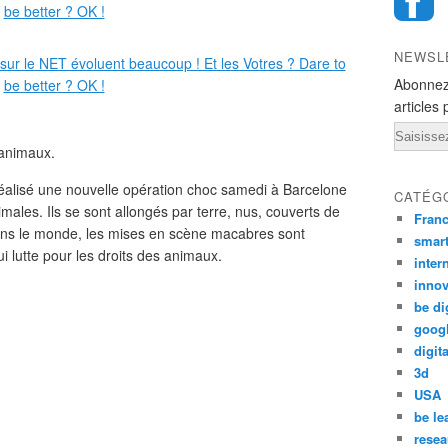
NEWSL
Abonnez
articles 
Email
 animaux.
éalisé une nouvelle opération choc samedi à Barcelone
CATÉG
ales. Ils se sont allongés par terre, nus, couverts de
Fran
ans le monde, les mises en scène macabres sont
smar
i lutte pour les droits des animaux.
inter
innov
be di
goog
digita
3d
USA
be le
resea