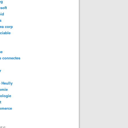
eg
soft
oid
s
wa corp
ciable
ue
s connectes
r
 Heully
omie
ologie
t
mmerce
VES