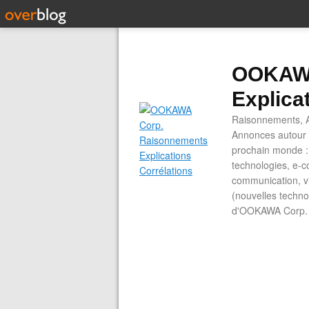
OOKAWA
Explica
Raisonnements, A
Annonces autour d
prochain monde : 
technologies, e-co
communication, vi
(nouvelles technol
d'OOKAWA Corp.