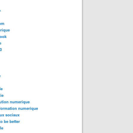
e
com
rique
book
e
0
e
de
ie
ution numerique
formation numerique
ux sociaux
to be better
le