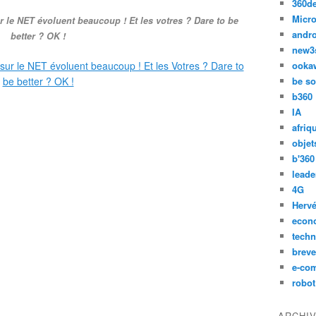
360d
Micro
r le NET évoluent beaucoup ! Et les votres ? Dare to be
andr
better ? OK !
new3
ooka
be so
b360
IA
afriq
objet
b'360
leade
4G
Hervé
econ
techn
breve
e-co
robot
ARCHI