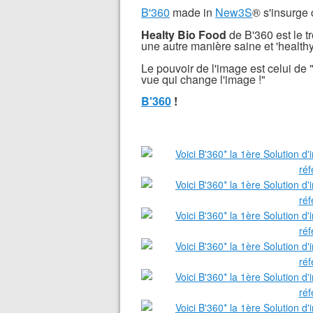
B'360
made in
New3S
® s'insurge 
Healty Bio Food
de B'360 est le t
une autre manière saine et 'health
Le pouvoir de l'image est celui de 
vue qui change l'image !"
B'360
!