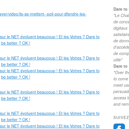
Dare to 
yer/video/ils-se-mettent--poil-pour-dfendre-les-
"Le Chal
de conc
digitaux
satisfai
de donne
d'accéde
de comp
utile"
Dare to 
"Over th
to come 
meet use
persuade
access 
and reme
SUIVEZ