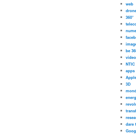
web
dron
360°
tele
nume
face
imag
be 36
video
NTIC
apps
Appl
3D
mon
energ
revol
trans
resea
dare 
Goog