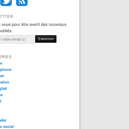
ETTER
-vous pour être averti des nouveaux
publiés.
ORIES
ce
tphone
net
ation
gital
le
l
ader
u social