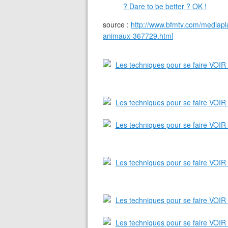
source :
http://www.bfmtv.com/mediapla
animaux-367729.html