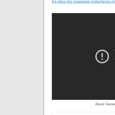
lire-dans-les-messages-instantanes-chi
David Camer