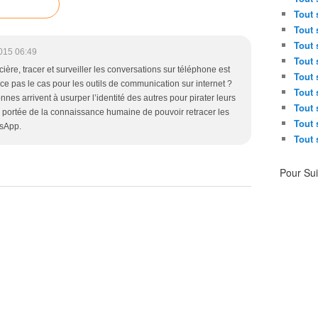
d
Tout 
e
Tout 
r
Tout 
e
015 06:49
Tout 
n
ère, tracer et surveiller les conversations sur téléphone est
Tout 
f
-ce pas le cas pour les outils de communication sur internet ?
Tout 
o
nes arrivent à usurper l’identité des autres pour pirater leurs
Tout 
r
 la portée de la connaissance humaine de pouvoir retracer les
Tout 
c
tsApp.
e
Tout 
r
l
Pour Su
a
c
o
n
f
i
d
e
n
t