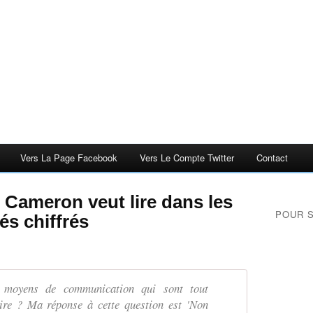
Vers La Page Facebook
Vers Le Compte Twitter
Contact
 Cameron veut lire dans les
POUR 
s chiffrés
s moyens de communication qui sont tout
ire ? Ma réponse à cette question est 'Non