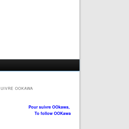
SUIVRE OOKAWA
Pour suivre OOkawa,
To follow OOKawa