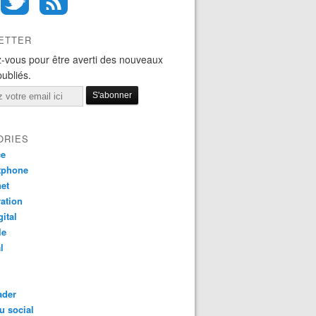
ETTER
-vous pour être averti des nouveaux
publiés.
ORIES
ce
tphone
net
ation
gital
le
l
ader
u social