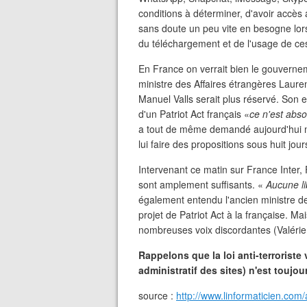
conditions à déterminer, d'avoir accès
sans doute un peu vite en besogne lors
du téléchargement et de l'usage de ce
En France on verrait bien le gouvernem
ministre des Affaires étrangères Lauren
Manuel Valls serait plus réservé. Son en
d'un Patriot Act français «
ce n'est abs
a tout de même demandé aujourd'hui m
lui faire des propositions sous huit jour
Intervenant ce matin sur France Inter, F
sont amplement suffisants. «
Aucune l
également entendu l'ancien ministre de
projet de Patriot Act à la française. M
nombreuses voix discordantes (Valérie Pé
Rappelons que la loi anti-terroriste
administratif des sites) n'est toujou
source :
http://www.linformaticien.com