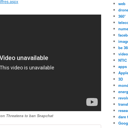
ffres.aspx
web
dron
360°
tele
nume
face
imag
be 36
video
NTIC
apps
Appl
3D
mon
energ
revol
trans
resea
on Threatens to ban Snapchat
dare 
Goog