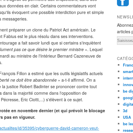
 aux données en clair. Certains commentateurs vont
qu'ils évoquent une possible interdiction pure et simple
NEWSL
s messageries.
Abonnez
ent préparer un clone du Patriot Act américain. Le
articles 
t Fabius est le plus résolu dans ses interventions.
Email
tourage a fait savoir lundi que si certains s'inquiètent
olument pas ce que désire le premier ministre
». Lequel
ardi au ministre de l'Intérieur Bernard Cazeneuve de
CATÉG
s.
Fran
smar
rançois Fillon a estimé que les outils législatifs actuels
inter
iberté ne doit être abandonnée
» a-t-il affirmé. On a
innov
 la justice Robert Badinter se prononcer contre tout
be di
ais dans la majorité comme dans l'opposition de
goog
cresse, Eric Ciotti,...) s'élèvent à ce sujet.
digita
 votée en novembre dernier (et qui prévoit le blocage
3d
rs pas en vigueur.
USA
be le
/actualites/id/35395/cyberguerre-david-cameron-veut-
resea