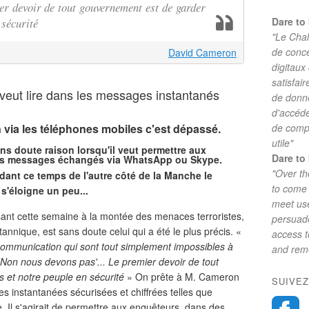
er devoir de tout gouvernement est de garder
Dare to 
 sécurité
"Le Chal
de conc
David Cameron
digitaux
satisfai
eut lire dans les messages instantanés
de donne
d'accéde
n via les téléphones mobiles c'est dépassé.
de comp
utile"
ns doute raison lorsqu'il veut permettre aux
Dare to 
e les messages échangés via WhatsApp ou Skype.
"Over th
ant ce temps de l'autre côté de la Manche le
to come 
 s'éloigne un peu...
meet use
sant cette semaine à la montée des menaces terroristes,
persuade
annique, est sans doute celui qui a été le plus précis. «
access 
ommunication qui sont tout simplement impossibles à
and reme
 'Non nous devons pas'... Le premier devoir de tout
 et notre peuple en sécurité
» On prête à M. Cameron
SUIVEZ
es instantanées sécurisées et chiffrées telles que
Il s'agirait de permettre aux enquêteurs, dans des