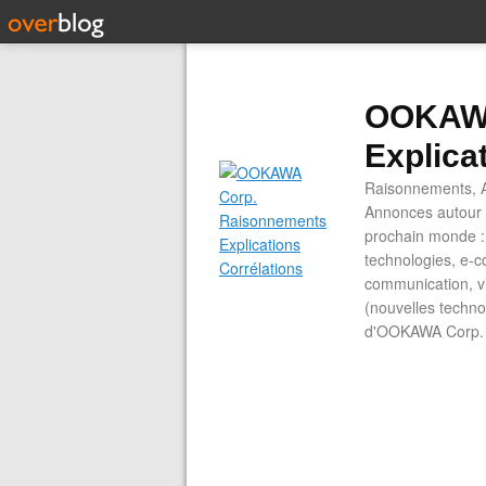
OOKAWA
Explica
Raisonnements, A
Annonces autour d
prochain monde : 
technologies, e-co
communication, vi
(nouvelles technol
d'OOKAWA Corp.