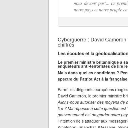
nous devons pas'... Le premi
notre pays et notre peuple en
Cyberguerre : David Cameron v
chiffrés
Les écoutes et la géolocalisatio
Le premier ministre britannique a sa
enquêteurs anti-terroristes de lir
Mais dans quelles conditions ? Pend
spectre du Patriot Act à la française
Parmi les dirigeants européens réagis
David Cameron, le premier ministre brit
Allons-nous autoriser des moyens de c
lire ? Ma réponse à cette question est
gouvernement est de garder notre pays
l'intention de s'attaquer aux messageri
WhatsApp, Snapchat, iMessage, Skype. 