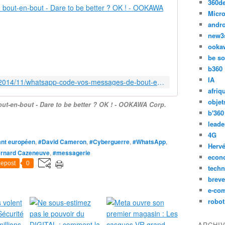
360d
WhatsApp co
Micro
andr
W
h
new3
a
ooka
t
be so
s
b360
A
IA
http://ookawa-corp.over-blog.com/2014/11/whatsapp-code-vos-messages-de-bout-en-bout-dare-to-be-better-ok.html
p
afriq
p
objet
t-en-bout - Dare to be better ? OK ! - OOKAWA Corp.
a
b'360
d
leade
o
4G
p
ant européen
,
#David Cameron
,
#Cyberguerre
,
#WhatsApp
,
t
Hervé
rnard Cazeneuve
,
#messagerie
e
econ
epost
0
l
techn
e
breve
c
e-co
h
robot
i
f
ARCHI