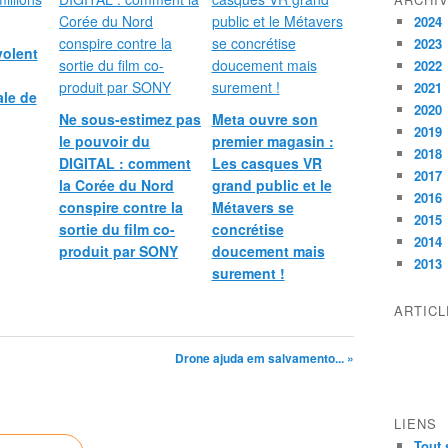
f
2024
r
e
2023
volent
m
2022
e
2021
ale de
n
2020
Ne sous-estimez pas
Meta ouvre son
t
2019
le pouvoir du
premier magasin :
b
2018
DIGITAL : comment
Les casques VR
o
2017
u
la Corée du Nord
grand public et le
2016
t
conspire contre la
Métavers se
2015
-
sortie du film co-
concrétise
2014
à
produit par SONY
doucement mais
-
2013
surement !
b
o
ARTIC
u
t
Drone ajuda em salvamento... »
,
a
f
i
LIENS
n
Tout 