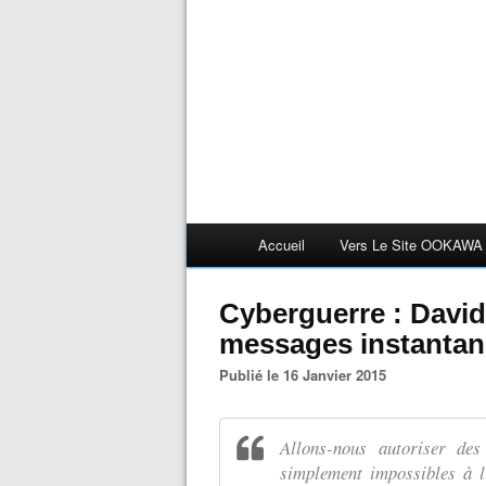
Accueil
Vers Le Site OOKAWA
Cyberguerre : David
messages instantané
Publié le 16 Janvier 2015
Allons-nous autoriser de
simplement impossibles à l