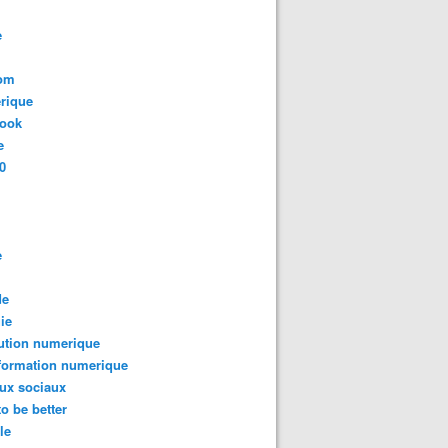
e
com
rique
book
e
0
e
de
ie
ution numerique
formation numerique
ux sociaux
to be better
le