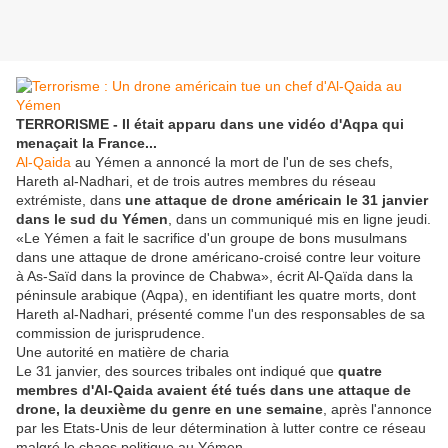
TERRORISME - Il était apparu dans une vidéo d'Aqpa qui
menaçait la France...
Al-Qaida
au Yémen a annoncé la mort de l'un de ses chefs,
Hareth al-Nadhari, et de trois autres membres du réseau
extrémiste, dans
une attaque de drone américain le 31 janvier
dans le sud du Yémen
, dans un communiqué mis en ligne jeudi.
«Le Yémen a fait le sacrifice d'un groupe de bons musulmans
dans une attaque de drone américano-croisé contre leur voiture
à As-Saïd dans la province de Chabwa», écrit Al-Qaïda dans la
péninsule arabique (Aqpa), en identifiant les quatre morts, dont
Hareth al-Nadhari, présenté comme l'un des responsables de sa
commission de jurisprudence.
Une autorité en matière de charia
Le 31 janvier, des sources tribales ont indiqué que
quatre
membres d'Al-Qaida avaient été tués dans une attaque de
drone, la deuxième du genre en une semaine
, après l'annonce
par les Etats-Unis de leur détermination à lutter contre ce réseau
malgré le chaos politique au Yémen.