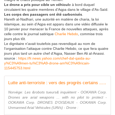
Le drone a pris pour cible un véhicul
e à bord duquel
circulaient les quatre membres d'Aqpa dans le village d'As-Saïd.
Les corps des passagers ont été carbonisés
.
Hareth al-Nadhari, une autorité en matière de charia, la loi
islamique, au sein d'Aqpa est apparu dans une vidéo diffusée le
10 janvier pour menacer la France de nouvelles attaques, après
celle contre le journal satirique
Charlie Hebdo
, commise trois
jours plus tôt.
Le dignitaire n'avait toutefois pas revendiqué au nom de
l'organisation l'attaque contre Charlie Hebdo, ce que fera quatre
jours plus tard un autre chef d'Aqpa, Nasser Ben Ali al-Anassi.
source :
https://fr.news.yahoo.com/chef-dal-qaida-au-
y%C3%A9men-tu%C3%A9-drone-am%C3%A9ricain-
115445753.html
Lutte anti-terroriste : vers des progrès certains ... avec les Robots - OOKAWA Corp.
Norvège: Les &robots tueurs& inquiètent - OOKAWA Corp.
Drones are arial weapons ... with no pilot to protect -
OOKAWA Corp. DRONES D'OISEAUX - OOKAWA Corp.
Unmanned Arial Vehicules (UAVs) - Drone :