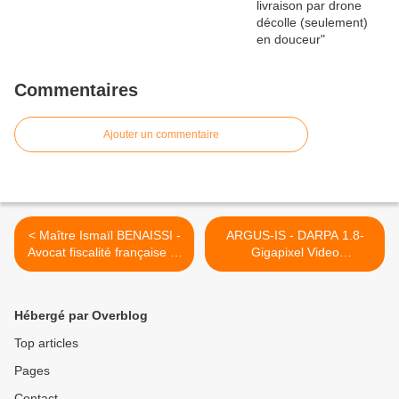
Commentaires
Ajouter un commentaire
< Maître Ismaïl BENAISSI -
ARGUS-IS - DARPA 1.8-
Avocat fiscalité française et
Gigapixel Video
internationale - Barreau de
Surveillance Platform -
Paris - Un site B'360 à son
Watching Your Every Move
image : une compétence à
From Skies! >
Hébergé par Overblog
360° !
Top articles
Pages
Contact