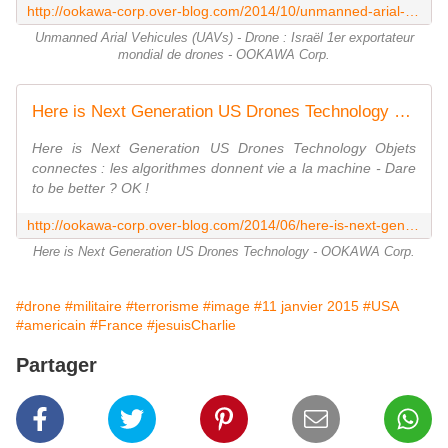
http://ookawa-corp.over-blog.com/2014/10/unmanned-arial-vehicules-uavs-drone-israel-1er-exportateur-mondial-de-drones.html
Unmanned Arial Vehicules (UAVs) - Drone : Israël 1er exportateur
mondial de drones - OOKAWA Corp.
Here is Next Generation US Drones Technology - OOKAWA Corp.
Here is Next Generation US Drones Technology Objets
connectes : les algorithmes donnent vie a la machine - Dare
to be better ? OK !
http://ookawa-corp.over-blog.com/2014/06/here-is-next-generation-us-drones-technology.html
Here is Next Generation US Drones Technology - OOKAWA Corp.
#drone
#militaire
#terrorisme
#image
#11 janvier 2015
#USA
#americain
#France
#jesuisCharlie
Partager