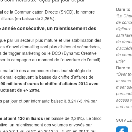
Dare to 
nal de la Communication Directe (SNCD), le nombre
"Le Chal
illiards (en baisse de 2,26%).
de conc
e année consécutive, un ralentissement des
digitaux
satisfai
que par un secteur plus mature et une stabilisation des
de donne
d’envoi d’emailing sont plus ciblées et scénarisées,
d'accéde
 de trigger marketing ou le DCO (Dynamic Creative
de comp
iser la campagne au moment de l’ouverture de l’email).
utile"
Dare to 
la maturité des annonceurs dans leur stratégie de
"Over th
mail expliquent la baisse du chiffre d’affaires de
to come 
0 millions d’euros le chiffre d’affaires 2014 avec
meet use
luctuant de +/- 20%
).
persuade
access 
par jour et par internaute baisse à 8,24 (-3,4% par
and reme
ce
atteint 130 milliards
(en baisse de 2,26%). Le Sncd
SUIVEZ
tive, un ralentissement des volumes envoyés par
% en 2011 vs +9,5% en 2012 vs +5,4% en 2013) qui