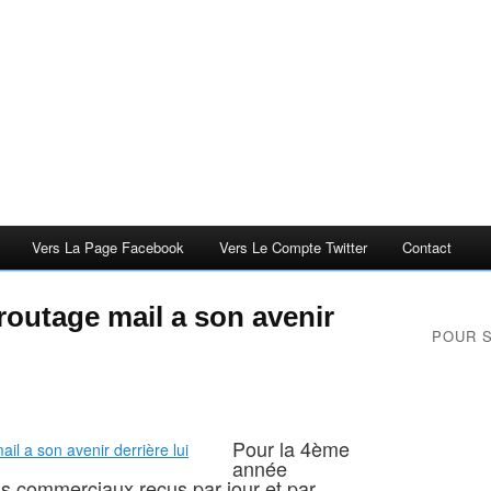
Vers La Page Facebook
Vers Le Compte Twitter
Contact
outage mail a son avenir
POUR 
Pour la 4ème
année
ls commerciaux reçus par jour et par