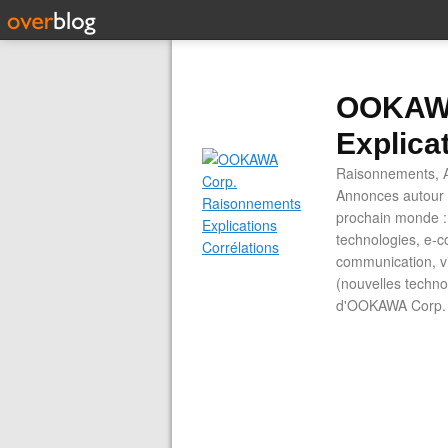
OOKAWA
Explica
Raisonnements, A
Annonces autour d
prochain monde : 
technologies, e-co
communication, vi
(nouvelles technol
d'OOKAWA Corp.