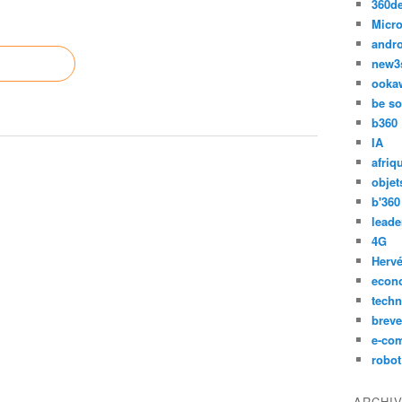
360d
Micro
andr
new3
ooka
be so
b360
IA
afriq
objet
b'360
leade
4G
Hervé
econ
techn
breve
e-co
robot
ARCHI