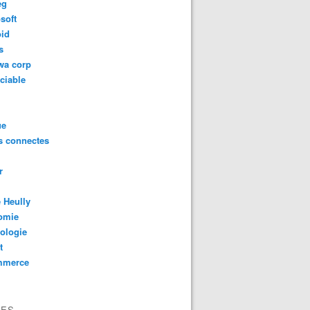
eg
soft
oid
s
wa corp
ciable
ue
s connectes
r
 Heully
omie
ologie
t
mmerce
VES