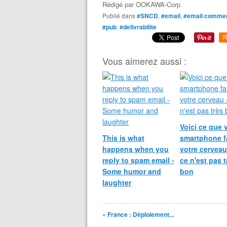
Rédigé par
OOKAWA-Corp
Publié dans
#SNCD
,
#email
,
#email commer
#pub
,
#delivrabilite
R
Vous aimerez aussi :
Voici ce que 
This is what
smartphone fa
happens when you
votre cerveau
reply to spam email -
ce n'est pas t
Some humor and
bon
laughter
« France : Déploiement...