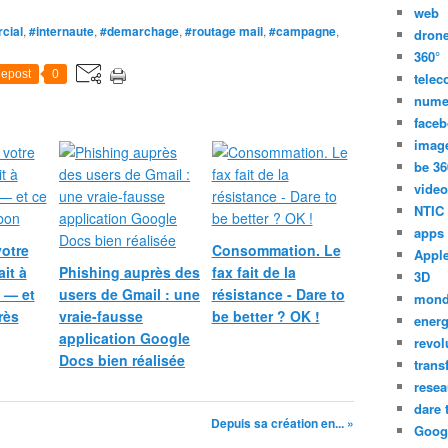
web
cial
,
#internaute
,
#demarchage
,
#routage mail
,
#campagne
,
dron
360°
epost
0
tele
nume
face
imag
be 36
video
NTIC
apps
votre
Consommation. Le
Appl
it à
Phishing auprès des
fax fait de la
3D
 — et
users de Gmail : une
résistance - Dare to
mon
rès
vraie-fausse
be better ? OK !
energ
application Google
revol
Docs bien réalisée
trans
resea
dare 
Depuis sa création en... »
Goog