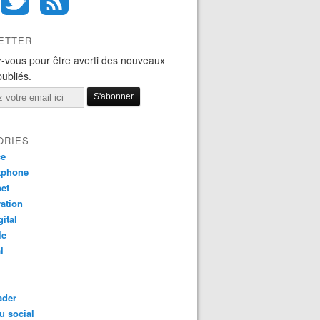
ETTER
-vous pour être averti des nouveaux
publiés.
ORIES
ce
tphone
net
ation
gital
le
l
ader
u social