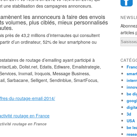
 et une stabilisation des campagnes annonceurs.
té amènent les annonceurs à faire des envois
NEWSL
ts volumes, plus ciblés, mieux personnalisés
Abonnez
autes.
articles 
 près de 43,2 millions d’internautes qui consultent
Email
partir d’un ordinateur, 52% de leur smartphone ou
estataires de routage d’emailing ayant participé à
CATÉG
tactLab, Dolist.net, Edatis, Ediware, Emailstrategie,
Fran
Services, Inxmail, Iroquois, Message Business,
smar
l, Sarbacane, Selligent, Sendinblue, SmartFocus,
inter
innov
be di
ffres-du-routage-email-2014/​
goog
digita
3d
USA
ctivité routage en France
be le
resea