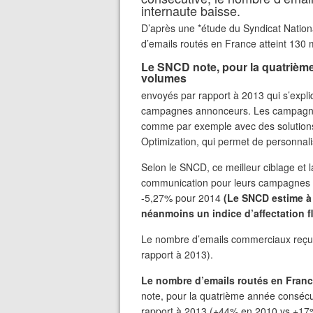
internaute baisse.
D’après une *étude du Syndicat Natio
d’emails routés en France atteint 130 m
Le SNCD note, pour la quatrièm
volumes
envoyés par rapport à 2013 qui s’expli
campagnes annonceurs. Les campagnes 
comme par exemple avec des solutions
Optimization, qui permet de personnal
Selon le SNCD, ce meilleur ciblage et 
communication pour leurs campagnes d’e
-5,27% pour 2014
(Le SNCD estime à 9
néanmoins un indice d’affectation f
Le nombre d’emails commerciaux reçus 
rapport à 2013).
Le nombre d’emails routés en Fran
note, pour la quatrième année consécu
rapport à 2013 (+44% en 2010 vs +17