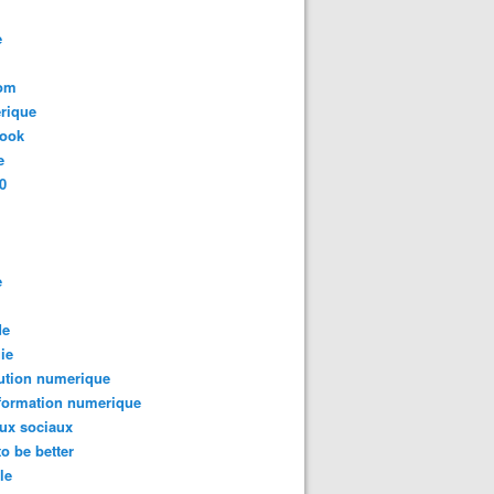
e
com
rique
book
e
0
e
de
ie
ution numerique
formation numerique
ux sociaux
to be better
le