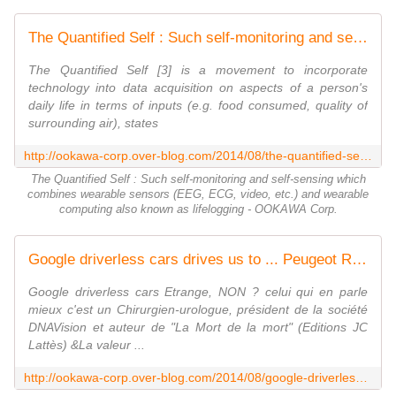
The Quantified Self : Such self-monitoring and self-sensing which combines wearable sensors (EEG, ECG, video, etc.) and wearable computing also known as lifelogging - OOKAWA Corp.
The Quantified Self [3] is a movement to incorporate
technology into data acquisition on aspects of a person's
daily life in terms of inputs (e.g. food consumed, quality of
surrounding air), states
http://ookawa-corp.over-blog.com/2014/08/the-quantified-self-such-self-monitoring-and-self-sensing-which-combines-wearable-sensors-eeg-ecg-video-etc-and-wearable-computing-a
The Quantified Self : Such self-monitoring and self-sensing which
combines wearable sensors (EEG, ECG, video, etc.) and wearable
computing also known as lifelogging - OOKAWA Corp.
Google driverless cars drives us to ... Peugeot Renault ... and french spirit ! - OOKAWA Corp.
Google driverless cars Etrange, NON ? celui qui en parle
mieux c'est un Chirurgien-urologue, président de la société
DNAVision et auteur de "La Mort de la mort" (Editions JC
Lattès) &La valeur ...
http://ookawa-corp.over-blog.com/2014/08/google-driverless-cars-drives-us-to-peugeot-renault-and-french-spirit.html