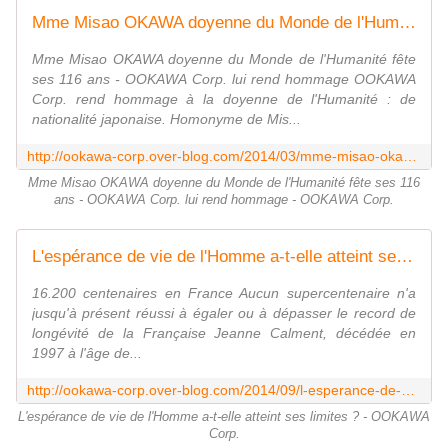
Mme Misao OKAWA doyenne du Monde de l'Humanité fête ses 116 ans - OOKAWA Corp. lui rend hommage - OOKAWA Corp.
Mme Misao OKAWA doyenne du Monde de l'Humanité fête
ses 116 ans - OOKAWA Corp. lui rend hommage OOKAWA
Corp. rend hommage à la doyenne de l'Humanité : de
nationalité japonaise. Homonyme de Mis...
http://ookawa-corp.over-blog.com/2014/03/mme-misao-okawa-doyenne-du-monde-de-l-humanite-fete-ses-116-ans-ookawa-corp-lui-rend-hommage.html
Mme Misao OKAWA doyenne du Monde de l'Humanité fête ses 116
ans - OOKAWA Corp. lui rend hommage - OOKAWA Corp.
L'espérance de vie de l'Homme a-t-elle atteint ses limites ? - OOKAWA Corp.
16.200 centenaires en France Aucun supercentenaire n'a
jusqu'à présent réussi à égaler ou à dépasser le record de
longévité de la Française Jeanne Calment, décédée en
1997 à l'âge de...
http://ookawa-corp.over-blog.com/2014/09/l-esperance-de-vie-de-l-homme-a-t-elle-atteint-ses-limites.html
L'espérance de vie de l'Homme a-t-elle atteint ses limites ? - OOKAWA
Corp.