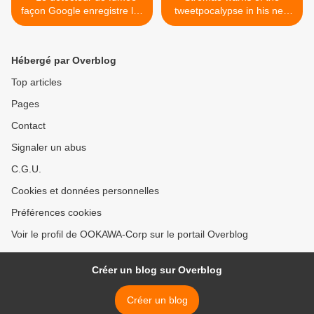
façon Google enregistre les
tweetpocalypse in his new
faits et gestes de la
music video for "Carmen,"
maisonnée - Sous couvert
premiering exclusively on
de sécurité
BuzzFeed Music >
Hébergé par Overblog
Top articles
Pages
Contact
Signaler un abus
C.G.U.
Cookies et données personnelles
Préférences cookies
Voir le profil de OOKAWA-Corp sur le portail Overblog
Créer un blog sur Overblog
Créer un blog