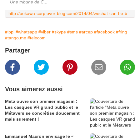
Une tribune de C...
http://ookawa-corp.over-blog.com/2014/04/wechat-can-be-better-than-whatsapp-ok.html
#ippi
#whatsapp
#viber
#skype
#sms
#arcep
#facebook
#fring
#tango.me
#telecom
Partager
Vous aimerez aussi
Meta ouvre son premier magasin :
Les casques VR grand public et le
Métavers se concrétise doucement
mais surement !
Emmanuel Macron envisage le «