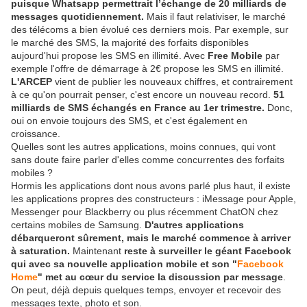
puisque Whatsapp permettrait l’échange de 20 milliards de
messages quotidiennement.
Mais il faut relativiser, le marché
des télécoms a bien évolué ces derniers mois. Par exemple, sur
le marché des SMS, la majorité des forfaits disponibles
aujourd'hui propose les SMS en illimité. Avec
Free Mobile
par
exemple l'offre de démarrage à 2€ propose les SMS en illimité.
L'ARCEP
vient de publier les nouveaux chiffres, et contrairement
à ce qu'on pourrait penser, c'est encore un nouveau record.
51
milliards de SMS échangés en France au 1er trimestre.
Donc,
oui on envoie toujours des SMS, et c'est également en
croissance.
Quelles sont les autres applications, moins connues, qui vont
sans doute faire parler d'elles comme concurrentes des forfaits
mobiles ?
Hormis les applications dont nous avons parlé plus haut, il existe
les applications propres des constructeurs : iMessage pour Apple,
Messenger pour Blackberry ou plus récemment ChatON chez
certains mobiles de Samsung.
D'autres applications
débarqueront sûrement, mais le marché commence à arriver
à saturation.
Maintenant
reste à surveiller le géant Facebook
qui avec sa nouvelle application mobile et son "
Facebook
Home
" met au cœur du service la discussion par message
.
On peut, déjà depuis quelques temps, envoyer et recevoir des
messages texte, photo et son.