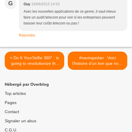
G
Guy
24/06/2015 14:53
Avec les nouvelles applications de ce genre, il vaut mieux
faire un audit telecom pour voir si les entreprises peuvent
baisser leur coûts telecom ou pas !
Répondre
< Do It YourSelfie 360° : is
#savingaslan : Voici
going to revolutionize the
l'histoire d'un lion que nous
selfie-sphere!
avons aidé à récupérer sa
capacité à mordre >
Hébergé par Overblog
Top articles
Pages
Contact
Signaler un abus
C.G.U.