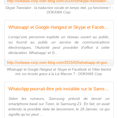
http://ookawa-corp.over-blog.com/2014/09/skype-translator-la-traduction-vocale-en-temps-reel-ca-fonctionne.html
Skype Translator : la traduction vocale en temps réel, ça fonctionne ! -
OOKAWA Corp.
Whatsapp' et Google Hangout et Skype et Facebook et Viber bientot mis sur écoute grace à la Loi Macron ? - OOKAWA Corp.
Lorsqu'une personne exploite un réseau ouvert au public,
ou fournit au public un service de communications
électroniques, l'Autorité peut procéder d'office à cette
déclaration. Whatsapp' et G...
http://ookawa-corp.over-blog.com/2015/03/whatsapp-et-google-hangout-et-skype-et-facebook-et-viber-bientot-mis-sur-ecoute-grace-a-la-loi-macron.html
Whatsapp' et Google Hangout et Skype et Facebook et Viber bientot
mis sur écoute grace à la Loi Macron ? - OOKAWA Corp.
WhatsApp pourrait être pré-installée sur le Samsung Z1 qui tourne sur Tizen - OOKAWA Corp.
Selon les rumeurs, Samsung prévoit de lancer un
smartphone basé sur Tizen, le Samsung Z1. En fait, on avait
entendu la possible date de lancement, le 18 Janvier, ce qui
signifie qu'on peut ...