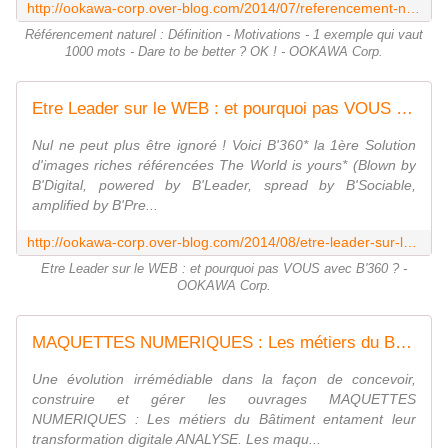
http://ookawa-corp.over-blog.com/2014/07/referencement-naturel-definition-motivations-1-exemple-qui-vaut-1000-mots-dare-to-be-better-ok.html
Référencement naturel : Définition - Motivations - 1 exemple qui vaut
1000 mots - Dare to be better ? OK ! - OOKAWA Corp.
Etre Leader sur le WEB : et pourquoi pas VOUS avec B'360 ? - OOKAWA Corp.
Nul ne peut plus être ignoré ! Voici B'360* la 1ère Solution
d'images riches référencées The World is yours* (Blown by
B'Digital, powered by B'Leader, spread by B'Sociable,
amplified by B'Pre...
http://ookawa-corp.over-blog.com/2014/08/etre-leader-sur-le-web-et-pourquoi-pas-vous-avec-b-360.html
Etre Leader sur le WEB : et pourquoi pas VOUS avec B'360 ? -
OOKAWA Corp.
MAQUETTES NUMERIQUES : Les métiers du Bâtiment entament leur transformation digitale - OOKAWA Corp.
Une évolution irrémédiable dans la façon de concevoir,
construire et gérer les ouvrages MAQUETTES
NUMERIQUES : Les métiers du Bâtiment entament leur
transformation digitale ANALYSE. Les maqu...