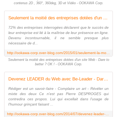
contenus 2D , 360°, 360deg, 3D et Vidéo - OOKAWA Corp.
Seulement la moitié des entreprises dotées d'un site Web - Dare to better ? OK ! - OOKAWA Corp.
72% des entreprises interrogées déclarent que le succès de
leur entreprise est lié à la maîtrise de leur présence en ligne.
Devenu incontournable, il ne semble presque plus
nécessaire de d...
http://ookawa-corp.over-blog.com/2015/01/seulement-la-moitie-des-entreprises-dotees-d-un-site-web-dare-to-better-ok.html
Seulement la moitié des entreprises dotées d'un site Web - Dare to
better ? OK ! - OOKAWA Corp.
Devenez LEADER du Web avec Be-Leader - Dare to be better ? OK ! - OOKAWA Corp.
Rédiger est un savoir-faire - Complaire un art - Révéler un
mixte des deux Ce n'est pas Pierre DESPROGES qui
contredira ces propos. Lui qui excellait dans l'usage de
l'humour grinçant faisant ...
http://ookawa-corp.over-blog.com/2014/07/devenez-leader-du-web-avec-be-leader-dare-to-be-better-ok.html