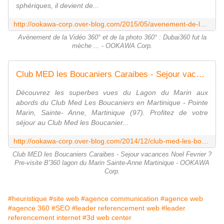
sphériques, il devient de...
http://ookawa-corp.over-blog.com/2015/05/avenement-de-la-video-360-et-de-la-photo-360-dubai360-fut-la-meche.html
Avènement de la Vidéo 360° et de la photo 360° : Dubai360 fut la
mèche ... - OOKAWA Corp.
Club MED les Boucaniers Caraibes - Sejour vacances Noel Fevrier ? Pre-visite B'360 lagon du Marin Sainte-Anne Martinique - OOKAWA Corp.
Découvrez les superbes vues du Lagon du Marin aux
abords du Club Med Les Boucaniers en Martinique - Pointe
Marin, Sainte- Anne, Martinique (97). Profitez de votre
séjour au Club Med les Boucanier...
http://ookawa-corp.over-blog.com/2014/12/club-med-les-boucaniers-caraibes-sejour-pour-vacances-noel-fevrier-pre-visite-en-b-360-du-lagon-du-marin-sainte-anne-martinique.html
Club MED les Boucaniers Caraibes - Sejour vacances Noel Fevrier ?
Pre-visite B'360 lagon du Marin Sainte-Anne Martinique - OOKAWA
Corp.
#heuristique
#site web
#agence communication
#agence web
#agence 360
#SEO
#leader referencement web
#leader
referencement internet
#3d web center