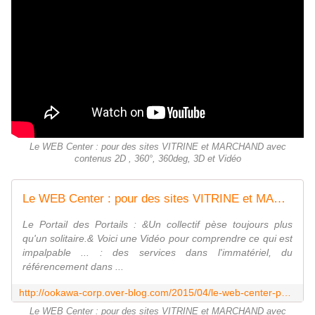
Le WEB Center : pour des sites VITRINE et MARCHAND avec
contenus 2D , 360°, 360deg, 3D et Vidéo
Le WEB Center : pour des sites VITRINE et MARCHAND avec contenus 2D , 360°, 360deg, 3D et Vidéo - OOKAWA Corp.
Le Portail des Portails : &Un collectif pèse toujours plus
qu'un solitaire.& Voici une Vidéo pour comprendre ce qui est
impalpable ... : des services dans l'immatériel, du
référencement dans ...
http://ookawa-corp.over-blog.com/2015/04/le-web-center-pour-des-sites-vitrine-et-marchand-avec-contenus-2d-360-360deg-3d-et-video.html
Le WEB Center : pour des sites VITRINE et MARCHAND avec