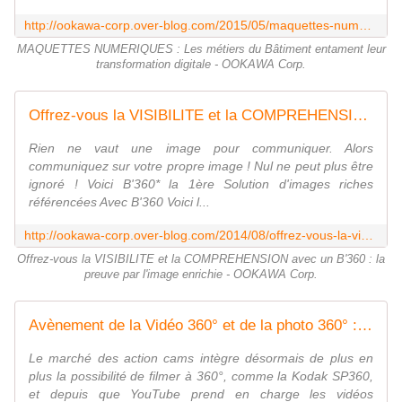
http://ookawa-corp.over-blog.com/2015/05/maquettes-numeriques-les-metiers-du-batiment-entament-leur-transformation-digitale.html
MAQUETTES NUMERIQUES : Les métiers du Bâtiment entament leur
transformation digitale - OOKAWA Corp.
Offrez-vous la VISIBILITE et la COMPREHENSION avec un B'360 : la preuve par l'image enrichie - OOKAWA Corp.
Rien ne vaut une image pour communiquer. Alors
communiquez sur votre propre image ! Nul ne peut plus être
ignoré ! Voici B'360* la 1ère Solution d'images riches
référencées Avec B'360 Voici l...
http://ookawa-corp.over-blog.com/2014/08/offrez-vous-la-visibilite-avec-un-b-360.html
Offrez-vous la VISIBILITE et la COMPREHENSION avec un B'360 : la
preuve par l'image enrichie - OOKAWA Corp.
Avènement de la Vidéo 360° et de la photo 360° : Dubai360 fut la mèche ... - OOKAWA Corp.
Le marché des action cams intègre désormais de plus en
plus la possibilité de filmer à 360°, comme la Kodak SP360,
et depuis que YouTube prend en charge les vidéos