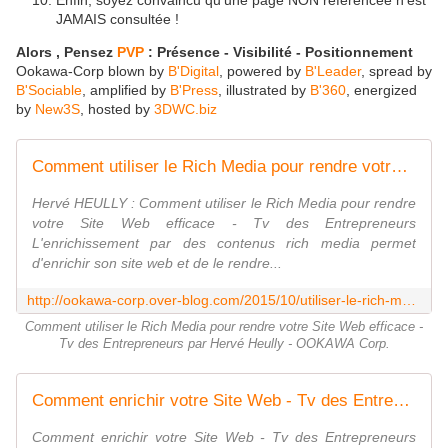
Enfin, soyez convaincu qu'une page NON référencée n'est
JAMAIS consultée !
Alors , Pensez
PVP
:
Présence - Visibilité - Positionnement
Ookawa-Corp blown by
B'Digital
, powered by
B'Leader
, spread by
B'Sociable
, amplified by
B'Press
, illustrated by
B'360
, energized
by
New3S
, hosted by
3DWC.biz
Comment utiliser le Rich Media pour rendre votre Site Web efficace - Tv des Entrepreneurs par Hervé Heully - OOKAWA Corp.
Hervé HEULLY : Comment utiliser le Rich Media pour rendre
votre Site Web efficace - Tv des Entrepreneurs
L'enrichissement par des contenus rich media permet
d'enrichir son site web et de le rendre...
http://ookawa-corp.over-blog.com/2015/10/utiliser-le-rich-media-pour-rendre-votre-site-web-efficace-tv-des-entrepreneurs.html
Comment utiliser le Rich Media pour rendre votre Site Web efficace -
Tv des Entrepreneurs par Hervé Heully - OOKAWA Corp.
Comment enrichir votre Site Web - Tv des Entrepreneurs par Hervé Heully - OOKAWA Corp.
Comment enrichir votre Site Web - Tv des Entrepreneurs