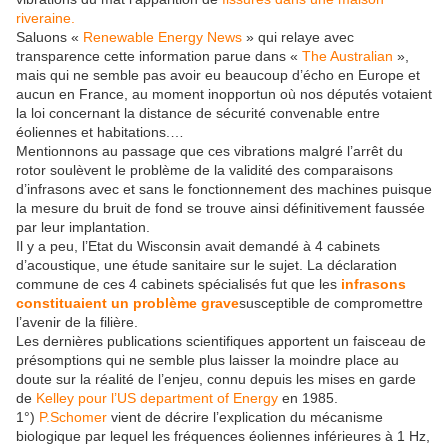
riveraine.
Saluons «
Renewable Energy News
» qui relaye avec
transparence cette information parue dans «
The Australian
»,
mais qui ne semble pas avoir eu beaucoup d’écho en Europe et
aucun en France, au moment inopportun où nos députés votaient
la loi concernant la distance de sécurité convenable entre
éoliennes et habitations.…
Mentionnons au passage que ces vibrations malgré l’arrêt du
rotor soulèvent le problème de la validité des comparaisons
d’infrasons avec et sans le fonctionnement des machines puisque
la mesure du bruit de fond se trouve ainsi définitivement faussée
par leur implantation.
Il y a peu, l’Etat du Wisconsin avait demandé à 4 cabinets
d’acoustique, une étude sanitaire sur le sujet. La déclaration
commune de ces 4 cabinets spécialisés fut que les
infrasons
constituaient un problème grave
susceptible de compromettre
l’avenir de la filière.
Les dernières publications scientifiques apportent un faisceau de
présomptions qui ne semble plus laisser la moindre place au
doute sur la réalité de l’enjeu, connu depuis les mises en garde
de
Kelley pour l’US department of Energy
en 1985.
1°)
P.Schomer
vient de décrire l’explication du mécanisme
biologique par lequel les fréquences éoliennes inférieures à 1 Hz,