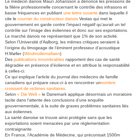
Le médecin danois Mauri Johansson a dénoncé les pressions de
la filière professionnelle concernant le contrôle des infrasons et
basse fréquences en publiant
une lettre ouverte
dans laquelle il
cite le
courrier du constructeur danois
Vestas qui met le
gouvernement en garde contre l’impact négatif qu’aurait un tel
contrôle sur l’image des éoliennes et donc sur ses exportations.
Le marché danois ne représentant que 1% de son activité.
Selon l’Université d’Aalborg, les mêmes critiques seraient à
l’origine du limogeage de l’éminent professeur d’acoustique
H.Møller (
Windmollemafiaen
)
Des
publications innombrables
rapportent des cas de santé
dégradée en présence d’éolienne et en attribue la responsabilité
à celles-ci.
Ce qui explique l’article du journal des médecins de famille
canadiens qui prépare ceux-ci à en rencontrer un
nombre
croissant de victimes sanitaires
.
Selon
« Die Welt »
le Danemark applique désormais un moratoire
tacite dans l’attente des conclusions d’une enquête
gouvernementale, à la suite de graves problèmes sanitaires liés
aux éoliennes.
La santé danoise se trouve ainsi protégée sans que les
exportations soient menacées par une réglementation
contraignante.
En France, l’Académie de Médecine, qui préconisait 1500m