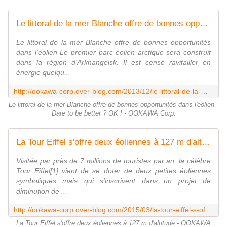
Le littoral de la mer Blanche offre de bonnes opportunités dans l'eolien - Dare to be better ? OK ! - OOKAWA Corp.
Le littoral de la mer Blanche offre de bonnes opportunités
dans l'eolien Le premier parc éolien arctique sera construit
dans la région d'Arkhangelsk. Il est censé ravitailler en
énergie quelqu...
http://ookawa-corp.over-blog.com/2013/12/le-littoral-de-la-mer-blanche-offre-de-bonnes-opportunit%C3%A9s-dans-l-eolien-dare-to-be-better-ok.html
Le littoral de la mer Blanche offre de bonnes opportunités dans l'eolien -
Dare to be better ? OK ! - OOKAWA Corp.
La Tour Eiffel s'offre deux éoliennes à 127 m d'altitude - OOKAWA Corp.
Visitée par près de 7 millions de touristes par an, la célèbre
Tour Eiffel[1] vient de se doter de deux petites éoliennes
symboliques mais qui s'inscrivent dans un projet de
diminution de ...
http://ookawa-corp.over-blog.com/2015/03/la-tour-eiffel-s-offre-deux-eoliennes-a-127-m-d-altitude.html
La Tour Eiffel s'offre deux éoliennes à 127 m d'altitude - OOKAWA