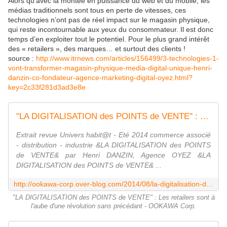
Alors qu'avec la montée en puissance du web et du mobile, les
médias traditionnels sont tous en perte de vitesses, ces
technologies n’ont pas de réel impact sur le magasin physique,
qui reste incontournable aux yeux du consommateur. Il est donc
temps d’en exploiter tout le potentiel. Pour le plus grand intérêt
des « retailers », des marques… et surtout des clients !
source :
http://www.itrnews.com/articles/156499/3-technologies-1-
vont-transformer-magasin-physique-media-digital-unique-henri-
danzin-co-fondateur-agence-marketing-digital-oyez.html?
key=2c33f281d3ad3e8e​
"LA DIGITALISATION des POINTS de VENTE" : Les retailers sont à l'aube d'une révolution sans précédant - OOKAWA Corp.
Extrait revue Univers habit@t - Eté 2014 commerce associé
- distribution - industrie &LA DIGITALISATION des POINTS
de VENTE& par Henri DANZIN, Agence OYEZ &LA
DIGITALISATION des POINTS de VENTE& ...
http://ookawa-corp.over-blog.com/2014/08/la-digitalisation-des-points-de-vente-les-retailers-sont-a-l-aube-d-une-revolution-sans-precedant.html
"LA DIGITALISATION des POINTS de VENTE" : Les retailers sont à
l'aube d'une révolution sans précédant - OOKAWA Corp.