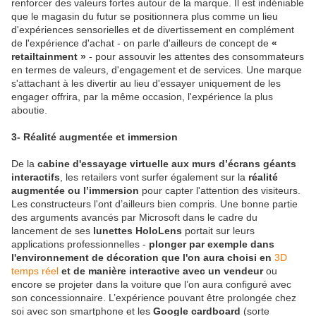
renforcer des valeurs fortes autour de la marque. Il est indéniable
que le magasin du futur se positionnera plus comme un lieu
d'expériences sensorielles et de divertissement en complément
de l'expérience d'achat - on parle d'ailleurs de concept de
«
retailtainment »
- pour assouvir les attentes des consommateurs
en termes de valeurs, d'engagement et de services. Une marque
s'attachant à les divertir au lieu d'essayer uniquement de les
engager offrira, par la même occasion, l'expérience la plus
aboutie.
3- Réalité augmentée et immersion
De la
cabine d'essayage virtuelle aux murs d’écrans géants
interactifs
, les retailers vont surfer également sur la
réalité
augmentée ou l’immersion
pour capter l'attention des visiteurs.
Les constructeurs l'ont d’ailleurs bien compris. Une bonne partie
des arguments avancés par Microsoft dans le cadre du
lancement de ses
lunettes HoloLens
portait sur leurs
applications professionnelles -
plonger par exemple dans
l'environnement de décoration que l'on aura choisi en
3D
temps réel
et de manière interactive avec un vendeur
ou
encore se projeter dans la voiture que l’on aura configuré avec
son concessionnaire. L’expérience pouvant être prolongée chez
soi avec son smartphone et les
Google cardboard
(sorte