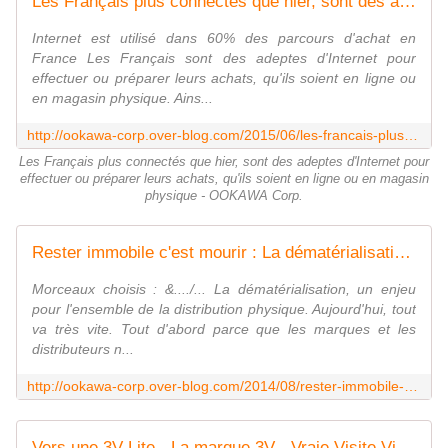
Les Français plus connectés que hier, sont des adeptes d'Internet pour effectuer ou préparer leurs achats, qu'ils soient en ligne ou en magasin physique - OOKAWA Corp.
Internet est utilisé dans 60% des parcours d'achat en
France Les Français sont des adeptes d'Internet pour
effectuer ou préparer leurs achats, qu'ils soient en ligne ou
en magasin physique. Ains...
http://ookawa-corp.over-blog.com/2015/06/les-francais-plus-connectes-que-hier-sont-des-adeptes-d-internet-pour-effectuer-ou-preparer-leurs-achats-qu-ils-soient-en-ligne-ou-e
Les Français plus connectés que hier, sont des adeptes d'Internet pour
effectuer ou préparer leurs achats, qu'ils soient en ligne ou en magasin
physique - OOKAWA Corp.
Rester immobile c'est mourir : La dématérialisation, un enjeu pour l'ensemble de la distribution physique - OOKAWA Corp.
Morceaux choisis : &..../... La dématérialisation, un enjeu
pour l'ensemble de la distribution physique. Aujourd'hui, tout
va très vite. Tout d'abord parce que les marques et les
distributeurs n...
http://ookawa-corp.over-blog.com/2014/08/rester-immobile-c-est-mourir-la-dematerialisation-un-enjeu-pour-l-ensemble-de-la-distribution-physique.html
Vers une 3V Lite - La marque 3V - Vraie Visite Virtuelle - Valued Virtual Visit de New3S se décline pour le meilleur des usages : fonctionel et saillant - Ideal pour se donner de la Visibilité - OOKAWA Corp.