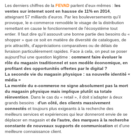
Les derniers chiffres de la
FEVAD
parlent d'eux-mêmes :
les
ventes sur internet sont en hausse de 11% en 2014
,
atteignant 57 milliards d'euros. Par les bouleversements qu'il
provoque, le e-commerce remodèle le visage de la distribution
remettant en cause le fonctionnement de l'écosystème tout
entier. Il faut dire qu'il assouvit une bonne partie des besoins du «
shopper » que ce soit en matière de diversité de catalogues, de
prix attractifs, d'appréciations comparatives ou de délais de
livraison particulièrement rapides. Face à cela, on peut se poser
aujourd'hui une question légitime :
comment faire évoluer le
rôle du magasin traditionnel et son modèle économique, en
profitant des opportunités offertes par le digital ?
La seconde vie du magasin physique : sa nouvelle identité «
média »
La montée du e-commerce ne signe absolument pas la mort
du magasin physique mais implique plutôt sa totale
réinvention
. Dans le cas du « retail », il doit s’adapter à deux
grands besoins :
d'un côté, des clients massivement
connectés
et toujours plus exigeants à la recherche des
meilleurs services et expériences qui leur donneront envie de se
déplacer en magasin et
de l'autre, des marques à la recherche
constante de nouveaux supports de communication
et d'une
meilleure connaissance client.