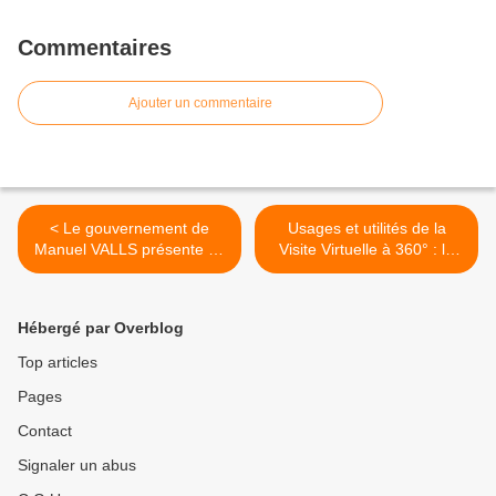
Commentaires
Ajouter un commentaire
< Le gouvernement de
Usages et utilités de la
Manuel VALLS présente sa
Visite Virtuelle à 360° : le
stratégie numérique pour la
cas B'360 >
France - Axelle LEMAIRE
s'exprime
Hébergé par Overblog
Top articles
Pages
Contact
Signaler un abus