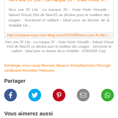
Vers une 3V Lite : La marque 3V - Vraie Visite Virtuelle -
Valued Virtual Visit de New3S se décline pour le meilleur des
usages : fonctionel et saillant - Ideal pour se donner de la
Visibilité Un...
http://ookawa-corp.over-blog.com/2014/09/vers-une-3v-lite-la-marque-3v-vraie-visite-virtuelle-valued-virtual-visit-de-new3s-se-decline-pour-le-meilleur-des-usages-fonctionel
Vers une 3V Lite - La marque 3V - Vraie Visite Virtuelle - Valued Virtual
Visit de New3S se décline pour le meilleur des usages : fonctionel et
saillant - Ideal pour se donner de la Visibilité - OOKAWA Corp.
#strategie omni-canal
#bornes iBeacon
#retailtainment
#Google
cardboard
#lunettes HoloLens
Partager
Vous aimerez aussi