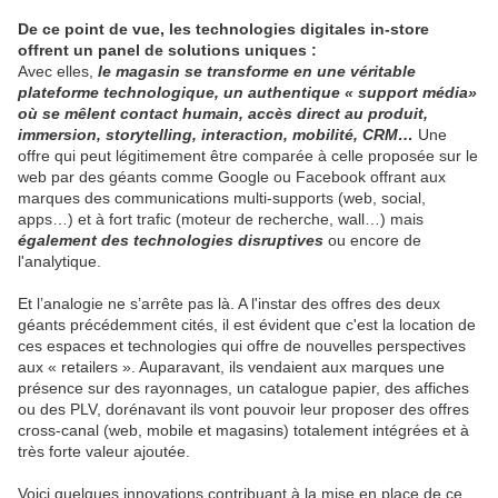
De ce point de vue, les technologies digitales in-store
offrent un panel de solutions uniques :
Avec elles,
le magasin se transforme en une véritable
plateforme technologique, un authentique « support média»
où se mêlent contact humain, accès direct au produit,
immersion, storytelling, interaction, mobilité, CRM…
Une
offre qui peut légitimement être comparée à celle proposée sur le
web par des géants comme Google ou Facebook offrant aux
marques des communications multi-supports (web, social,
apps…) et à fort trafic (moteur de recherche, wall…) mais
également des technologies disruptives
ou encore de
l'analytique.
Et l’analogie ne s’arrête pas là. A l'instar des offres des deux
géants précédemment cités, il est évident que c'est la location de
ces espaces et technologies qui offre de nouvelles perspectives
aux « retailers ». Auparavant, ils vendaient aux marques une
présence sur des rayonnages, un catalogue papier, des affiches
ou des PLV, dorénavant ils vont pouvoir leur proposer des offres
cross-canal (web, mobile et magasins) totalement intégrées et à
très forte valeur ajoutée.
Voici quelques innovations contribuant à la mise en place de ce