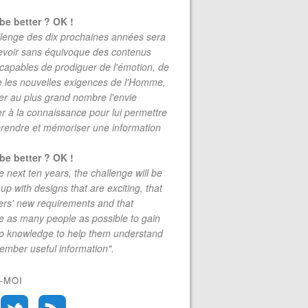
be better ? OK !
lenge des dix prochaines années sera
evoir sans équivoque des contenus
 capables de prodiguer de l'émotion, de
re les nouvelles exigences de l'Homme,
r au plus grand nombre l'envie
r à la connaissance pour lui permettre
rendre et mémoriser une information
be better ? OK !
e next ten years, the challenge will be
up with designs that are exciting, that
rs' new requirements and that
 as many people as possible to gain
to knowledge to help them understand
mber useful information".
evier de liberation politique OU de liberalisation economiqu
-MOI