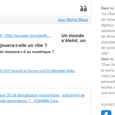
Dare to 
"Le Chal
de conc
Jean Michel Billaut
digitaux
satisfai
Un monde
de donne
s’éteint, un
d'accéde
jouera-t-elle un rôle ?
de comp
ti résistera-t-il au numérique ?
utile"
Dare to 
"Over th
to come 
/2015/07/quand-la-france-s%C3%A9veiller-lelite-
meet use
persuade
access 
and reme
Internet : l
I
SUIVEZ
n
t