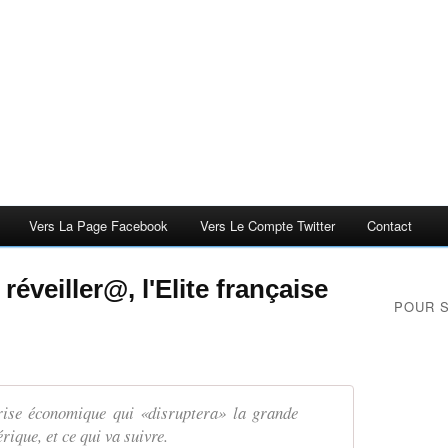
Vers La Page Facebook
Vers Le Compte Twitter
Contact
éveiller@, l'Elite française
POUR 
rise économique qui «disruptera» la grande
rique, et ce qui va suivre.