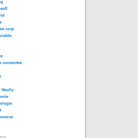
eg
soft
oid
s
wa corp
Z et le Medef se penchent sur le numérique. La première un
ciable
ue
s connectes
r
 Heully
omie
ologie
t
mmerce
VES