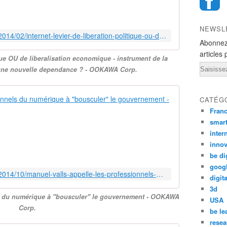
e
r
NEWSL
n
http://ookawa-corp.over-blog.com/2014/02/internet-levier-de-liberation-politique-ou-de-liberalisation-economique-instrument-de-la-connaissance-ou-outil-d-une-nouvelle-depend
e
Abonnez
t
articles 
ique OU de liberalisation economique - instrument de la
e
Email
une nouvelle dependance ? - OOKAWA Corp.
s
t
-
Manuel Valls
CATÉG
i
l
Fran
L
u
smar
e
n
inter
P
l
innov
r
e
be di
e
v
goog
m
i
http://ookawa-corp.over-blog.com/2014/10/manuel-valls-appelle-les-professionnels-du-numerique-a-bousculer-le-gouvernement.html
i
digita
e
e
3d
r
ls du numérique à "bousculer" le gouvernement - OOKAWA
r
USA
d
Corp.
m
be le
e
i
l
resea