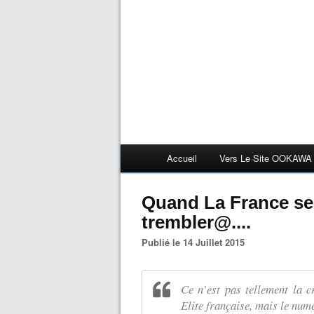
Accueil
Vers Le Site OOKAWA
Quand La France se r
trembler@....
Publié le 14 Juillet 2015
Ce n’est pas tellement la c
Elite française, mais le numé