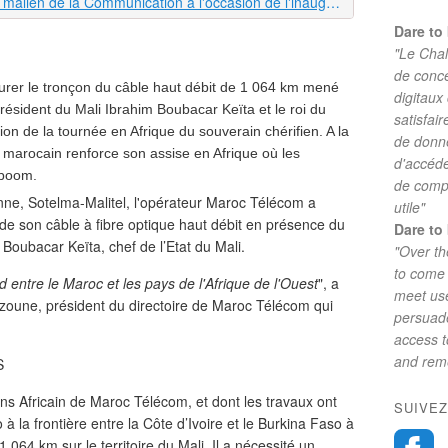
Jean-Marie Idrissa Sangaré, ministre malien de la Communication à l'occasion de l'inauguration du cable de Maroc Télécom/Sotelma
Dare to 
"Le Chal
de conc
rer le tronçon du câble haut débit de 1 064 km mené
digitaux
président du Mali Ibrahim Boubacar Keïta et le roi du
satisfai
on de la tournée en Afrique du souverain chérifien. A la
de donne
ur marocain renforce son assise en Afrique où les
d'accéde
 boom.
de comp
ienne, Sotelma-Malitel, l'opérateur Maroc Télécom a
utile"
de son câble à fibre optique haut débit en présence du
Dare to 
oubacar Keïta, chef de l’Etat du Mali.
"Over th
to come 
d entre le Maroc et les pays de l'Afrique de l'Ouest
", a
meet use
zoune, président du directoire de Maroc Télécom qui
persuade
access 
and reme
S
rans Africain de Maroc Télécom, et dont les travaux ont
SUIVEZ
 à la frontière entre la Côte d’Ivoire et le Burkina Faso à
 064 km sur le territoire du Mali. Il a nécessité un