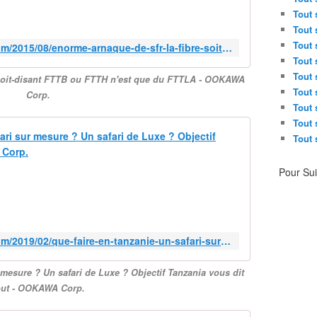
a
r
Tout 
c
m
t
Tout 
e
u
Tout 
http://ookawa-corp.over-blog.com/2015/08/enorme-arnaque-de-sfr-la-fibre-soit-disant-fttb-ou-ftth-n-est-que-du-fttla.html
A
e
Tout 
R
l
Tout 
oit-disant FTTB ou FTTH n'est que du FTTLA - OOKAWA
N
l
Tout 
Corp.
A
e
Tout 
Q
m
Tout 
U
e
Que faire e
E
Tout 
n
d
t
O
e
2
Pour Su
B
S
%
J
F
d
E
R
e
C
:
l
T
l
http://ookawa-corp.over-blog.com/2019/02/que-faire-en-tanzanie-un-safari-sur-mesure-un-safari-de-luxe-objectif-tanzania-vous-dit-tout.html
a
I
a
p
F
F
r
 mesure ? Un safari de Luxe ? Objectif Tanzania vous dit
T
I
o
out - OOKAWA Corp.
A
B
d
N
R
u