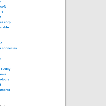
eg
soft
oid
s
wa corp
ciable
ue
s connectes
r
 Heully
omie
ologie
t
mmerce
VES