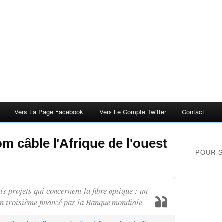
Vers La Page Facebook
Vers Le Compte Twitter
Contact
 câble l'Afrique de l'ouest
POUR 
s projets qui concernent la fibre optique : un
 un troisième financé par la Banque mondiale