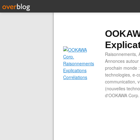
OOKAWA
Explica
Raisonnements, A
Annonces autour d
prochain monde : 
technologies, e-co
communication, vi
(nouvelles technol
d'OOKAWA Corp.