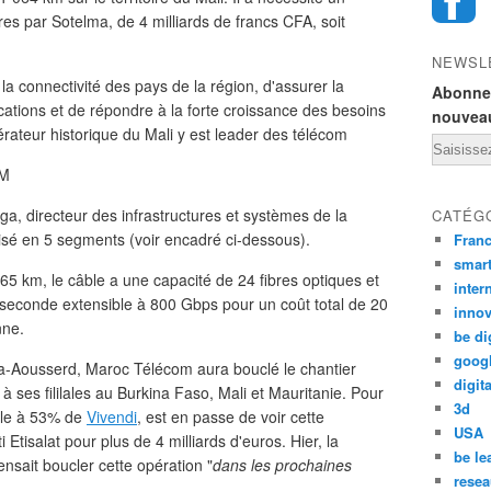
es par Sotelma, de 4 milliards de francs CFA, soit
NEWSL
 la connectivité des pays de la région, d'assurer la
Abonnez
cations et de répondre à la forte croissance des besoins
nouveau
érateur historique du Mali y est leader des télécom
Email
KM
a, directeur des infrastructures et systèmes de la
CATÉG
visé en 5 segments (voir encadré ci-dessous).
Fran
smar
65 km, le câble a une capacité de 24 fibres optiques et
inter
 seconde extensible à 800 Gbps pour un coût total de 20
innov
nne.
be di
goog
la-Aousserd, Maroc Télécom aura bouclé le chantier
digita
c à ses fililales au Burkina Faso, Mali et Mauritanie. Pour
3d
iale à 53% de
Vivendi
, est en passe de voir cette
USA
 Etisalat pour plus de 4 milliards d'euros. Hier, la
be le
ensait boucler cette opération "
dans les prochaines
resea