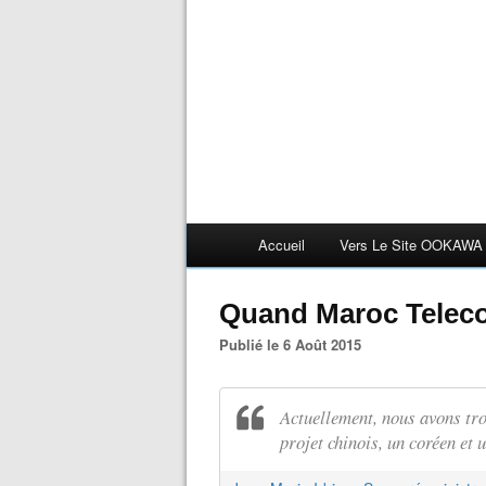
Accueil
Vers Le Site OOKAWA
Quand Maroc Telecom
Publié le 6 Août 2015
Actuellement, nous avons troi
projet chinois, un coréen et