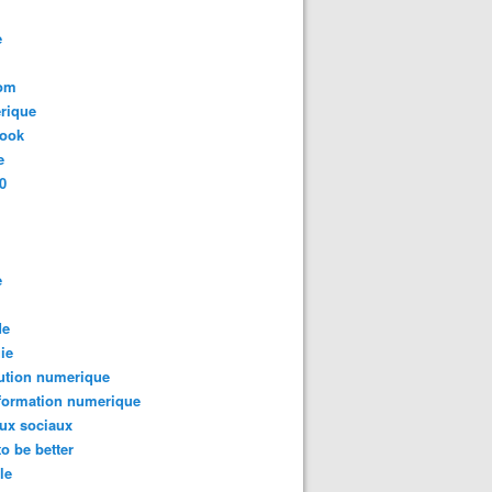
e
com
rique
book
e
0
e
de
ie
ution numerique
formation numerique
ux sociaux
to be better
le