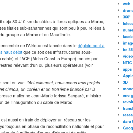
web
dron
360°
it déjà 30 410 km de câbles à fibres optiques au Maroc,
tele
es filiales sub-sahariennes qui sont peu à peu reliées à
nume
 du groupe au Maroc et en Mauritanie.
face
imag
l'ensemble de l'Afrique est lancée dans le
déploiement à
be 36
ès haut débit
que ce soit des infrastructures sous-
video
cable) et l'ACE (Africa Coast to Europe) menés par
NTIC
estres relevant d'un ou plusieurs opérateurs (voir
apps
Appl
3D
pe sont en vue.
"Actuellement, nous avons trois projets
mon
jet chinois, un coréen et un troisième financé par la
energ
a presse malienne Jean-Marie Idrissa Sangaré, ministre
revol
on de l'inauguration du cable de Maroc
trans
resea
 est aussi en train de déployer un réseau sur les
dare 
s toujours en phase de reconciliation nationale et pour
Goog
 plus de 3 milliards d'euros d'aides et de prêts.