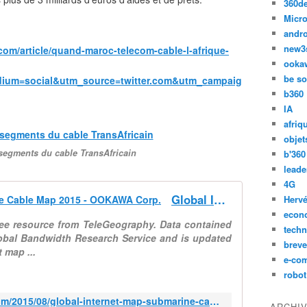
360d
Micro
andr
new3
com/article/quand-maroc-telecom-cable-l-afrique-
ooka
be so
ium=social&utm_source=twitter.com&utm_campaig
b360
IA
afriq
objet
 segments du cable TransAfricain
b'360
leade
4G
Global Internet map / Submarine Cable Map 2015 - OOKAWA Corp.
Hervé
econ
ee resource from TeleGeography. Data contained
techn
lobal Bandwidth Research Service and is updated
breve
 map ...
e-co
robot
http://ookawa-corp.over-blog.com/2015/08/global-internet-map-submarine-cable-map-2015.html
ARCHI