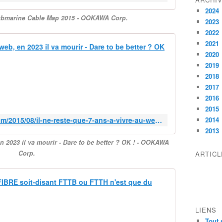
2024
Submarine Cable Map 2015 - OOKAWA Corp.
2023
2022
2021
Il ne reste
2020
I
2019
n
2018
t
2017
e
2016
r
2015
n
http://ookawa-corp.over-blog.com/2015/08/il-ne-reste-que-7-ans-a-vivre-au-web-en-2023-il-va-mourir-dare-to-be-better-ok.html
2014
e
2013
t
en 2023 il va mourir - Dare to be better ? OK ! - OOKAWA
c
Corp.
o
ARTIC
n
s
Enorme ARN
o
m
E
m
n
LIENS
e
o
Tout 