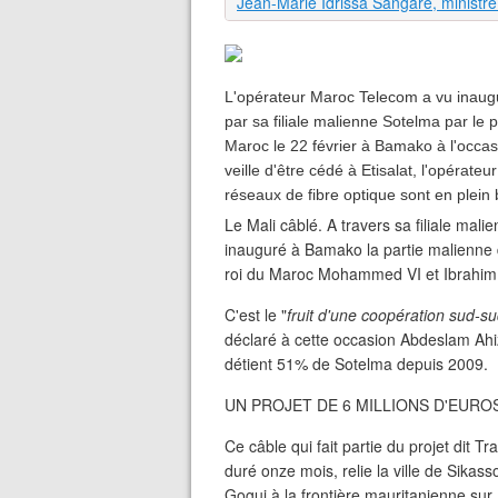
L'opérateur Maroc Telecom a vu inaugu
par sa filiale malienne Sotelma par le 
Maroc le 22 février à Bamako à l'occasi
veille d'être cédé à Etisalat, l'opérate
réseaux de fibre optique sont en plein
Le Mali câblé. A travers sa filiale mal
inauguré à Bamako la partie malienne 
roi du Maroc Mohammed VI et Ibrahim B
C'est le "
fruit d'une coopération sud-su
déclaré à cette occasion Abdeslam Ahi
détient 51% de Sotelma depuis 2009.
UN PROJET DE 6 MILLIONS D'EURO
Ce câble qui fait partie du projet dit T
duré onze mois, relie la ville de Sikasso
Gogui à la frontière mauritanienne sur 1