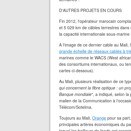
D'AUTRES PROJETS EN COURS
Fin 2012, l'opérateur marocain compta
et 5 029 km de câbles terrestres dans s
la capacité internationale sous-marine
A l'image de ce dernier cable au Mali, 
grande échelle de réseaux cablés à tr
marines comme le WACS (West african 
des consortiums internationaux, ou terr
cartes ci-dessous).
Au Mali, plusieurs réalisation de ce ty
qui concernent la fibre optique : un pro
Banque mondiale
", a indiqué, selon l
malien de la Communication à l'occasi
Télécom/Sotelma.
Toujours au Mali,
Orange
pour sa part,
principales artères économiques du pay
lequel les bailleurs de fonds ont promis