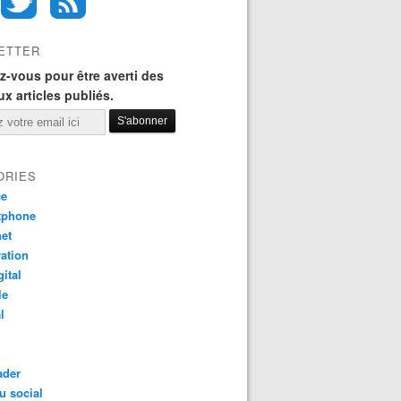
ETTER
-vous pour être averti des
x articles publiés.
ORIES
ce
tphone
net
ation
gital
le
l
ader
u social