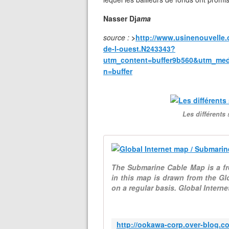
Nasser Dj
ama
source :
>
http://www.usinenouvelle.
de-l-ouest.N243343?
utm_content=buffer9b560&utm_med
n=buffer
Les différents
The Submarine Cable Map is a fr
in this map is drawn from the G
on a regular basis. Global Internet