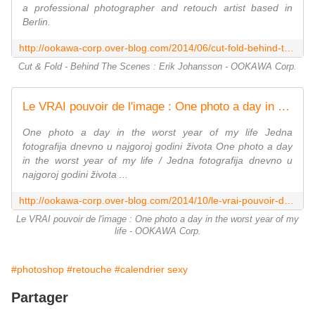
a professional photographer and retouch artist based in
Berlin.
http://ookawa-corp.over-blog.com/2014/06/cut-fold-behind-the-scenes-erik-johansson.html
Cut & Fold - Behind The Scenes : Erik Johansson - OOKAWA Corp.
Le VRAI pouvoir de l'image : One photo a day in the worst year of my life - OOKAWA Corp.
One photo a day in the worst year of my life Jedna
fotografija dnevno u najgoroj godini života One photo a day
in the worst year of my life / Jedna fotografija dnevno u
najgoroj godini života ...
http://ookawa-corp.over-blog.com/2014/10/le-vrai-pouvoir-de-l-image-one-photo-a-day-in-the-worst-year-of-my-life.html
Le VRAI pouvoir de l'image : One photo a day in the worst year of my
life - OOKAWA Corp.
#photoshop
#retouche
#calendrier sexy
Partager