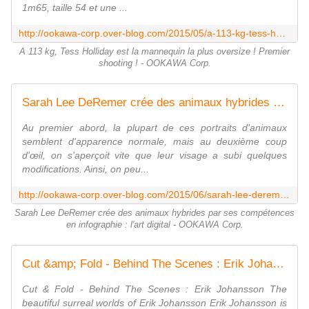
1m65, taille 54 et une ...
http://ookawa-corp.over-blog.com/2015/05/a-113-kg-tess-holliday-est-la-mannequin-la-plus-oversize-premier-shooting.html
A 113 kg, Tess Holliday est la mannequin la plus oversize ! Premier
shooting ! - OOKAWA Corp.
Sarah Lee DeRemer crée des animaux hybrides par ses compétences en infographie : l'art digital - OOKAWA Corp.
Au premier abord, la plupart de ces portraits d'animaux
semblent d'apparence normale, mais au deuxième coup
d'œil, on s'aperçoit vite que leur visage a subi quelques
modifications. Ainsi, on peu...
http://ookawa-corp.over-blog.com/2015/06/sarah-lee-deremer-cree-des-animaux-hybrides-par-ses-competences-en-infographie-l-art-digital.html
Sarah Lee DeRemer crée des animaux hybrides par ses compétences
en infographie : l'art digital - OOKAWA Corp.
Cut &amp; Fold - Behind The Scenes : Erik Johansson - OOKAWA Corp.
Cut & Fold - Behind The Scenes : Erik Johansson The
beautiful surreal worlds of Erik Johansson Erik Johansson is