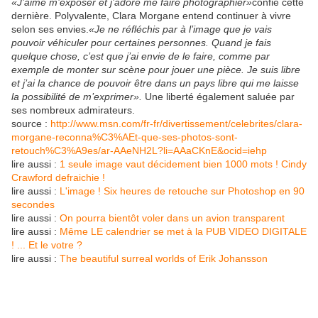
«J’aime m’exposer et j’adore me faire photographier»
confie cette
dernière. Polyvalente, Clara Morgane entend continuer à vivre
selon ses envies.
«Je ne réfléchis par à l’image que je vais
pouvoir véhiculer pour certaines personnes. Quand je fais
quelque chose, c’est que j’ai envie de le faire, comme par
exemple de monter sur scène pour jouer une pièce. Je suis libre
et j’ai la chance de pouvoir être dans un pays libre qui me laisse
la possibilité de m’exprimer».
Une liberté également saluée par
ses nombreux admirateurs.
source :
http://www.msn.com/fr-fr/divertissement/celebrites/clara-
morgane-reconna%C3%AEt-que-ses-photos-sont-
retouch%C3%A9es/ar-AAeNH2L?li=AAaCKnE&ocid=iehp
lire aussi :
1 seule image vaut décidement bien 1000 mots ! Cindy
Crawford defraichie !
lire aussi :
L'image ! Six heures de retouche sur Photoshop en 90
secondes
lire aussi :
On pourra bientôt voler dans un avion transparent
lire aussi :
Même LE calendrier se met à la PUB VIDEO DIGITALE
! ... Et le votre ?
lire aussi :
The beautiful surreal worlds of Erik Johansson