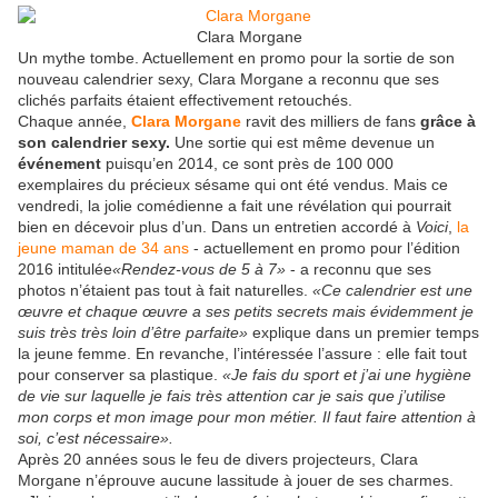
Clara Morgane
Un mythe tombe. Actuellement en promo pour la sortie de son
nouveau calendrier sexy, Clara Morgane a reconnu que ses
clichés parfaits étaient effectivement retouchés.
Chaque année,
Clara Morgane
ravit des milliers de fans
grâce à
son calendrier sexy.
Une sortie qui est même devenue un
événement
puisqu’en 2014, ce sont près de 100 000
exemplaires du précieux sésame qui ont été vendus. Mais ce
vendredi, la jolie comédienne a fait une révélation qui pourrait
bien en décevoir plus d’un. Dans un entretien accordé à
Voici
,
la
jeune maman de 34 ans
- actuellement en promo pour l’édition
2016 intitulée
«Rendez-vous de 5 à 7»
- a reconnu que ses
photos n’étaient pas tout à fait naturelles.
«Ce calendrier est une
œuvre et chaque œuvre a ses petits secrets mais évidemment je
suis très très loin d’être parfaite»
explique dans un premier temps
la jeune femme. En revanche, l’intéressée l’assure : elle fait tout
pour conserver sa plastique.
«Je fais du sport et j’ai une hygiène
de vie sur laquelle je fais très attention car je sais que j’utilise
mon corps et mon image pour mon métier. Il faut faire attention à
soi, c’est nécessaire».
Après 20 années sous le feu de divers projecteurs, Clara
Morgane n’éprouve aucune lassitude à jouer de ses charmes.