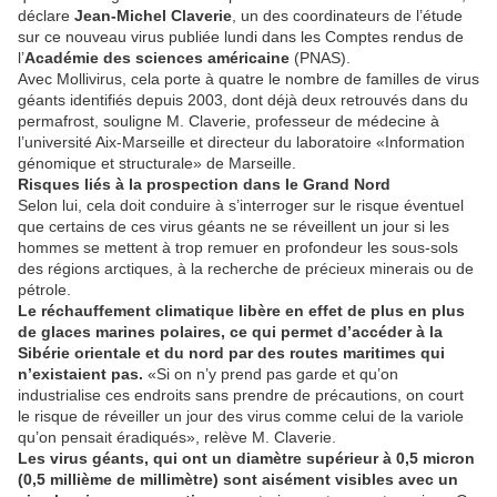
déclare
Jean-Michel Claverie
, un des coordinateurs de l’étude
sur ce nouveau virus publiée lundi dans les Comptes rendus de
l’
Académie des sciences américaine
(PNAS).
Avec Mollivirus, cela porte à quatre le nombre de familles de virus
géants identifiés depuis 2003, dont déjà deux retrouvés dans du
permafrost, souligne M. Claverie, professeur de médecine à
l’université Aix-Marseille et directeur du laboratoire «Information
génomique et structurale» de Marseille.
Risques liés à la prospection dans le Grand Nord
Selon lui, cela doit conduire à s’interroger sur le risque éventuel
que certains de ces virus géants ne se réveillent un jour si les
hommes se mettent à trop remuer en profondeur les sous-sols
des régions arctiques, à la recherche de précieux minerais ou de
pétrole.
Le réchauffement climatique libère en effet de plus en plus
de glaces marines polaires, ce qui permet d’accéder à la
Sibérie orientale et du nord par des routes maritimes qui
n’existaient pas.
«Si on n’y prend pas garde et qu’on
industrialise ces endroits sans prendre de précautions, on court
le risque de réveiller un jour des virus comme celui de la variole
qu’on pensait éradiqués», relève M. Claverie.
Les virus géants, qui ont un diamètre supérieur à 0,5 micron
(0,5 millième de millimètre) sont aisément visibles avec un