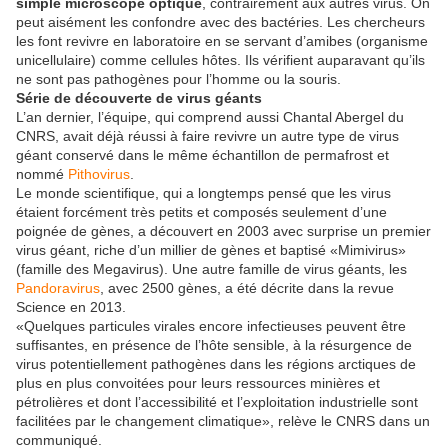
simple microscope optique
, contrairement aux autres virus. On
peut aisément les confondre avec des bactéries. Les chercheurs
les font revivre en laboratoire en se servant d’amibes (organisme
unicellulaire) comme cellules hôtes. Ils vérifient auparavant qu’ils
ne sont pas pathogènes pour l’homme ou la souris.
Série de découverte de virus géants
L’an dernier, l’équipe, qui comprend aussi Chantal Abergel du
CNRS, avait déjà réussi à faire revivre un autre type de virus
géant conservé dans le même échantillon de permafrost et
nommé
Pithovirus
.
Le monde scientifique, qui a longtemps pensé que les virus
étaient forcément très petits et composés seulement d’une
poignée de gènes, a découvert en 2003 avec surprise un premier
virus géant, riche d’un millier de gènes et baptisé «Mimivirus»
(famille des Megavirus). Une autre famille de virus géants, les
Pandoravirus
, avec 2500 gènes, a été décrite dans la revue
Science en 2013.
«Quelques particules virales encore infectieuses peuvent être
suffisantes, en présence de l’hôte sensible, à la résurgence de
virus potentiellement pathogènes dans les régions arctiques de
plus en plus convoitées pour leurs ressources minières et
pétrolières et dont l’accessibilité et l’exploitation industrielle sont
facilitées par le changement climatique», relève le CNRS dans un
communiqué.