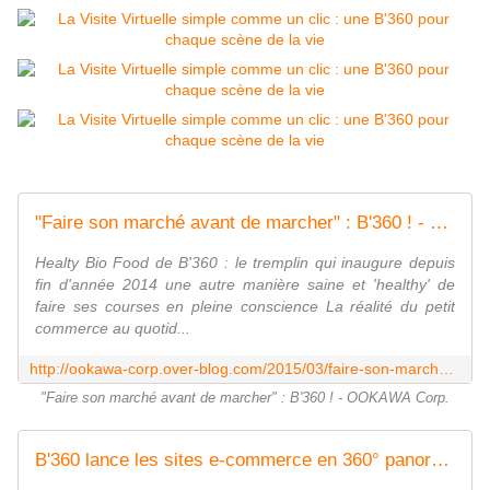
"Faire son marché avant de marcher" : B'360 ! - OOKAWA Corp.
Healty Bio Food de B'360 : le tremplin qui inaugure depuis
fin d'année 2014 une autre manière saine et 'healthy' de
faire ses courses en pleine conscience La réalité du petit
commerce au quotid...
http://ookawa-corp.over-blog.com/2015/03/faire-son-marche-avant-de-marcher-b-360.html
"Faire son marché avant de marcher" : B'360 ! - OOKAWA Corp.
B'360 lance les sites e-commerce en 360° panoramique immersive www.b360.fr - B'360 on WEB "b360" "be 360" - OOKAWA Corp.