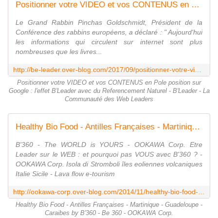
Positionner votre VIDEO et vos CONTENUS en Pole position sur Google : l'effet B'Leader avec du Referencement Naturel - B'Leader - La Communauté des Web Leaders
Le Grand Rabbin Pinchas Goldschmidt, Président de la
Conférence des rabbins européens, a déclaré : " Aujourd'hui
les informations qui circulent sur internet sont plus
nombreuses que les livres...
http://be-leader.over-blog.com/2017/09/positionner-votre-video-et-vos-contenus-en-pole-position-sur-google-l-effet-b-leader-avec-du-referencement-naturel.html
Positionner votre VIDEO et vos CONTENUS en Pole position sur
Google : l'effet B'Leader avec du Referencement Naturel - B'Leader - La
Communauté des Web Leaders
Healthy Bio Food - Antilles Françaises - Martinique - Guadeloupe - Caraibes by B'360 - Be 360 - OOKAWA Corp.
B'360 - The WORLD is YOURS - OOKAWA Corp. Etre
Leader sur le WEB : et pourquoi pas VOUS avec B'360 ? -
OOKAWA Corp. Isola di Stromboli îles eoliennes volcaniques
Italie Sicile - Lava flow e-tourism
http://ookawa-corp.over-blog.com/2014/11/healthy-bio-food-antilles-francaises-martinique-guadeloupe-caraibes-by-b-360-be-360.html
Healthy Bio Food - Antilles Françaises - Martinique - Guadeloupe -
Caraibes by B'360 - Be 360 - OOKAWA Corp.