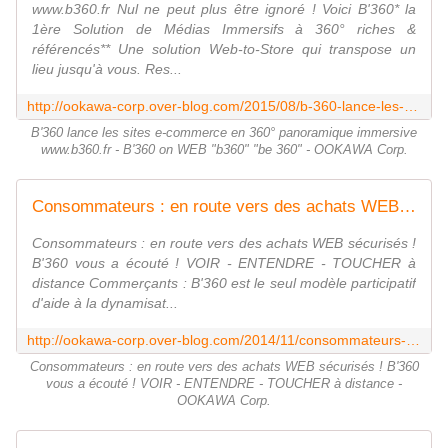
www.b360.fr Nul ne peut plus être ignoré ! Voici B'360* la
1ère Solution de Médias Immersifs à 360° riches &
référencés** Une solution Web-to-Store qui transpose un
lieu jusqu'à vous. Res...
http://ookawa-corp.over-blog.com/2015/08/b-360-lance-les-sites-e-commerce-en-360-panoramique-immersive-www-b360-fr-b-360-on-web-b360-be-360.html
B'360 lance les sites e-commerce en 360° panoramique immersive
www.b360.fr - B'360 on WEB "b360" "be 360" - OOKAWA Corp.
Consommateurs : en route vers des achats WEB sécurisés ! B'360 vous a écouté ! VOIR - ENTENDRE - TOUCHER à distance - OOKAWA Corp.
Consommateurs : en route vers des achats WEB sécurisés !
B'360 vous a écouté ! VOIR - ENTENDRE - TOUCHER à
distance Commerçants : B'360 est le seul modèle participatif
d'aide à la dynamisat...
http://ookawa-corp.over-blog.com/2014/11/consommateurs-en-route-vers-des-achats-web-securises-b-360-vous-a-ecoute-voir-entendre-toucher-a-distance.html
Consommateurs : en route vers des achats WEB sécurisés ! B'360
vous a écouté ! VOIR - ENTENDRE - TOUCHER à distance -
OOKAWA Corp.