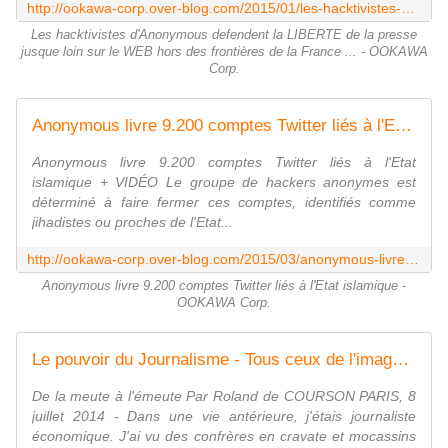
http://ookawa-corp.over-blog.com/2015/01/les-hacktivistes-d-anonymous-defendent-la-liberte-de-la-presse-jusque-loin-sur-le-web-hors-des-frontieres-de-la-france.html
Les hacktivistes d'Anonymous defendent la LIBERTE de la presse
jusque loin sur le WEB hors des frontières de la France ... - OOKAWA
Corp.
Anonymous livre 9.200 comptes Twitter liés à l'Etat islamique - OOKAWA Corp.
Anonymous livre 9.200 comptes Twitter liés à l'Etat
islamique + VIDÉO Le groupe de hackers anonymes est
déterminé à faire fermer ces comptes, identifiés comme
jihadistes ou proches de l'Etat...
http://ookawa-corp.over-blog.com/2015/03/anonymous-livre-9-200-comptes-twitter-lies-a-l-etat-islamique.html
Anonymous livre 9.200 comptes Twitter liés à l'Etat islamique -
OOKAWA Corp.
Le pouvoir du Journalisme - Tous ceux de l'image : media scrum - mêlée médiatique - OOKAWA Corp.
De la meute à l'émeute Par Roland de COURSON PARIS, 8
juillet 2014 - Dans une vie antérieure, j'étais journaliste
économique. J'ai vu des confrères en cravate et mocassins