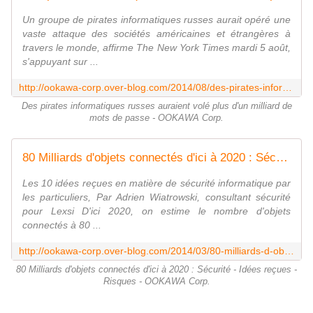
Un groupe de pirates informatiques russes aurait opéré une
vaste attaque des sociétés américaines et étrangères à
travers le monde, affirme The New York Times mardi 5 août,
s'appuyant sur ...
http://ookawa-corp.over-blog.com/2014/08/des-pirates-informatiques-russes-auraient-vole-plus-d-un-milliard-de-mots-de-passe.html
Des pirates informatiques russes auraient volé plus d'un milliard de
mots de passe - OOKAWA Corp.
80 Milliards d'objets connectés d'ici à 2020 : Sécurité - Idées reçues - Risques - OOKAWA Corp.
Les 10 idées reçues en matière de sécurité informatique par
les particuliers, Par Adrien Wiatrowski, consultant sécurité
pour Lexsi D'ici 2020, on estime le nombre d'objets
connectés à 80 ...
http://ookawa-corp.over-blog.com/2014/03/80-milliards-d-objets-connectes-d-ici-a-2020-securite-idees-recues-risques.html
80 Milliards d'objets connectés d'ici à 2020 : Sécurité - Idées reçues -
Risques - OOKAWA Corp.