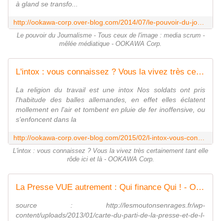
à gland se transfo...
http://ookawa-corp.over-blog.com/2014/07/le-pouvoir-du-journalisme-tous-ceux-de-l-image-media-scrum-melee-mediatique.html
Le pouvoir du Journalisme - Tous ceux de l'image : media scrum -
mêlée médiatique - OOKAWA Corp.
L'intox : vous connaissez ? Vous la vivez très certainement tant elle rôde ici et là - OOKAWA Corp.
La religion du travail est une intox Nos soldats ont pris
l'habitude des balles allemandes, en effet elles éclatent
mollement en l'air et tombent en pluie de fer inoffensive, ou
s'enfoncent dans la
http://ookawa-corp.over-blog.com/2015/02/l-intox-vous-connaissez-vous-la-vivez-tres-certainement-tant-elle-rode-ici-et-la.html
L'intox : vous connaissez ? Vous la vivez très certainement tant elle
rôde ici et là - OOKAWA Corp.
La Presse VUE autrement : Qui finance Qui ! - OOKAWA Corp.
source : http://lesmoutonsenrages.fr/wp-
content/uploads/2013/01/carte-du-parti-de-la-presse-et-de-l-