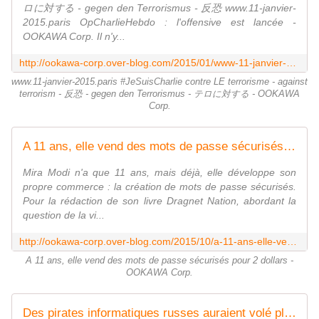
ロに対する - gegen den Terrorismus - 反恐 www.11-janvier-
2015.paris OpCharlieHebdo : l'offensive est lancée -
OOKAWA Corp. Il n'y...
http://ookawa-corp.over-blog.com/2015/01/www-11-janvier-2015-paris-jesuischarlie-contre-le-terrorisme-against-terrorism-gegen-den-terrorismus.html
www.11-janvier-2015.paris #JeSuisCharlie contre LE terrorisme - against
terrorism - 反恐 - gegen den Terrorismus - テロに対する - OOKAWA
Corp.
A 11 ans, elle vend des mots de passe sécurisés pour 2 dollars - OOKAWA Corp.
Mira Modi n'a que 11 ans, mais déjà, elle développe son
propre commerce : la création de mots de passe sécurisés.
Pour la rédaction de son livre Dragnet Nation, abordant la
question de la vi...
http://ookawa-corp.over-blog.com/2015/10/a-11-ans-elle-vend-des-mots-de-passe-securises-pour-2-dollars.html
A 11 ans, elle vend des mots de passe sécurisés pour 2 dollars -
OOKAWA Corp.
Des pirates informatiques russes auraient volé plus d'un milliard de mots de passe - OOKAWA Corp.