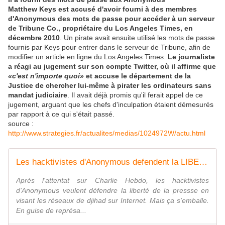
Matthew Keys est accusé d'avoir fourni à des membres
d'Anonymous des mots de passe pour accéder à un serveur
de Tribune Co., propriétaire du Los Angeles Times, en
décembre 2010
. Un pirate avait ensuite utilisé les mots de passe
fournis par Keys pour entrer dans le serveur de Tribune, afin de
modifier un article en ligne du Los Angeles Times.
Le journaliste
a réagi au jugement sur son compte Twitter, où il affirme que
«c'est n'importe quoi»
et accuse le département de la
Justice de chercher lui-même à pirater les ordinateurs sans
mandat judiciaire
. Il avait déjà promis qu'il ferait appel de ce
jugement, arguant que les chefs d'inculpation étaient démesurés
par rapport à ce qui s'était passé.
source :
http://www.strategies.fr/actualites/medias/1024972W/actu.html
Les hacktivistes d'Anonymous defendent la LIBERTE de la presse jusque loin sur le WEB hors des frontières de la France ... - OOKAWA Corp.
Après l'attentat sur Charlie Hebdo, les hacktivistes
d'Anonymous veulent défendre la liberté de la pressse en
visant les réseaux de djihad sur Internet. Mais ça s'emballe.
En guise de représa...