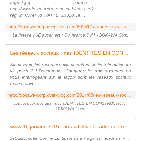
argent.jpg source :
http://www.insee.fr/fr/themes/tableau.asp?
reg_id=0&ref_id=NATTEF13328 Le ...
http://ookawa-corp.over-blog.com/2015/01/la-presse-vue-autrement-qui-finance-qui.html
La Presse VUE autrement : Qui finance Qui ! - OOKAWA Corp.
Les réseaux sociaux : des IDENTITÉS EN CONSTRUCTION - OOKAWA Corp.
Selon vous, les réseaux sociaux mettent-ils fin à la notion de
vie privée ? 3 Documents : Comparez les trois document en
vous interrogeant sur la façon dont les réseaux sociaux
mèlent privé ...
http://ookawa-corp.over-blog.com/2014/08/les-reseaux-sociaux-des-identites-en-construction.html
Les réseaux sociaux : des IDENTITÉS EN CONSTRUCTION -
OOKAWA Corp.
www.11-janvier-2015.paris #JeSuisCharlie contre LE terrorisme - against terrorism - 反恐 - gegen den Terrorismus - テロに対する - OOKAWA Corp.
JeSuisCharlie Contre LE terrorisme - against terrorism - テ