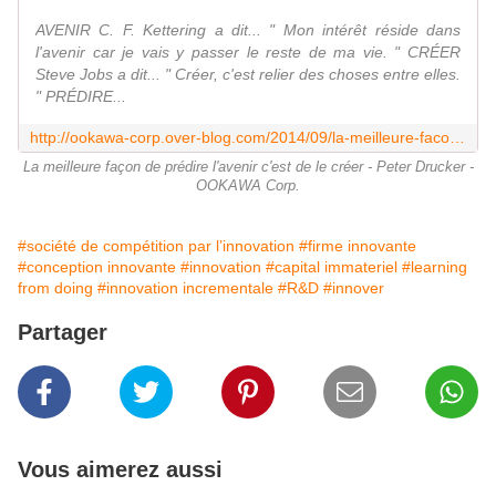
AVENIR C. F. Kettering a dit... " Mon intérêt réside dans
l'avenir car je vais y passer le reste de ma vie. " CRÉER
Steve Jobs a dit... " Créer, c'est relier des choses entre elles.
" PRÉDIRE...
http://ookawa-corp.over-blog.com/2014/09/la-meilleure-facon-de-predire-l-avenir-c-est-de-le-creer-peter-drucker.html
La meilleure façon de prédire l'avenir c'est de le créer - Peter Drucker -
OOKAWA Corp.
#société de compétition par l’innovation
#firme innovante
#conception innovante
#innovation
#capital immateriel
#learning
from doing
#innovation incrementale
#R&D
#innover
Partager
Vous aimerez aussi