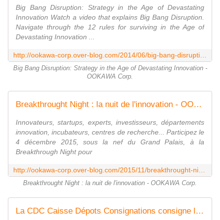
Big Bang Disruption: Strategy in the Age of Devastating
Innovation Watch a video that explains Big Bang Disruption.
Navigate through the 12 rules for surviving in the Age of
Devastating Innovation ...
http://ookawa-corp.over-blog.com/2014/06/big-bang-disruption-strategy-in-the-age-of-devastating-innovation.html
Big Bang Disruption: Strategy in the Age of Devastating Innovation -
OOKAWA Corp.
Breakthrought Night : la nuit de l'innovation - OOKAWA Corp.
Innovateurs, startups, experts, investisseurs, départements
innovation, incubateurs, centres de recherche... Participez le
4 décembre 2015, sous la nef du Grand Palais, à la
Breakthrough Night pour
http://ookawa-corp.over-blog.com/2015/11/breakthrought-night-la-nuit-de-l-innovation.html
Breakthrought Night : la nuit de l'innovation - OOKAWA Corp.
La CDC Caisse Dépots Consignations consigne les Innovations dans le 3DIC.biz de New3S - OOKAWA Corp.