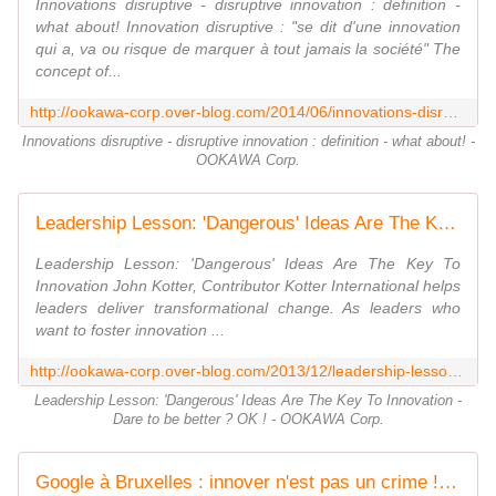
Innovations disruptive - disruptive innovation : definition -
what about! Innovation disruptive : "se dit d'une innovation
qui a, va ou risque de marquer à tout jamais la société" The
concept of...
http://ookawa-corp.over-blog.com/2014/06/innovations-disruptive-disruptive-innovation-definition-what-about.html
Innovations disruptive - disruptive innovation : definition - what about! -
OOKAWA Corp.
Leadership Lesson: 'Dangerous' Ideas Are The Key To Innovation - Dare to be better ? OK ! - OOKAWA Corp.
Leadership Lesson: 'Dangerous' Ideas Are The Key To
Innovation John Kotter, Contributor Kotter International helps
leaders deliver transformational change. As leaders who
want to foster innovation ...
http://ookawa-corp.over-blog.com/2013/12/leadership-lesson-dangerous-ideas-are-the-key-to-innovation-dare-to-be-better-ok.html
Leadership Lesson: 'Dangerous' Ideas Are The Key To Innovation -
Dare to be better ? OK ! - OOKAWA Corp.
Google à Bruxelles : innover n'est pas un crime ! - OOKAWA Corp.