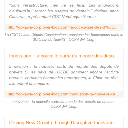
"Sans infrastructure, rien ne se fera. Les innovations
d'aujourd'hui seront les usages de demain." déclare Anne
Catzaras, représentant CDC Numérique Source ...
http://ookawa-corp.over-blog.com/la-cdc-caisse-des-d%C3%A9pots-et-consignations-consigne-les-innovations-dans-le-3dic.biz-de-new3s
La CDC Caisse Dépots Consignations consigne les Innovations dans le
3DIC.biz de New3S - OOKAWA Corp.
Innovation : la nouvelle carte du monde des dépots de brevets - OOKAWA Corp.
Innovation : la nouvelle carte du monde des dépots de
brevets Si les pays de l'OCDE dominent encore l'activité
brevets, certaines économies émergentes, la Chine en tête,
alimentent la concurre...
http://ookawa-corp.over-blog.com/innovation-la-nouvelle-carte-du-monde-des-d%C3%A9pots-de-brevets
Innovation : la nouvelle carte du monde des dépots de brevets -
OOKAWA Corp.
Driving New Growth through Disruptive Innovation - OOKAWA Corp.