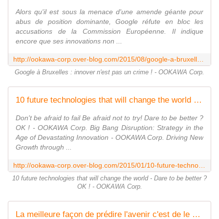
Alors qu'il est sous la menace d'une amende géante pour
abus de position dominante, Google réfute en bloc les
accusations de la Commission Européenne. Il indique
encore que ses innovations non ...
http://ookawa-corp.over-blog.com/2015/08/google-a-bruxelles-innover-n-est-pas-un-crime.html
Google à Bruxelles : innover n'est pas un crime ! - OOKAWA Corp.
10 future technologies that will change the world - Dare to be better ? OK ! - OOKAWA Corp.
Don't be afraid to fail Be afraid not to try! Dare to be better ?
OK ! - OOKAWA Corp. Big Bang Disruption: Strategy in the
Age of Devastating Innovation - OOKAWA Corp. Driving New
Growth through ...
http://ookawa-corp.over-blog.com/2015/01/10-future-technologies-that-will-change-the-world-dare-to-be-better-ok.html
10 future technologies that will change the world - Dare to be better ?
OK ! - OOKAWA Corp.
La meilleure façon de prédire l'avenir c'est de le créer - Peter Drucker - OOKAWA Corp.