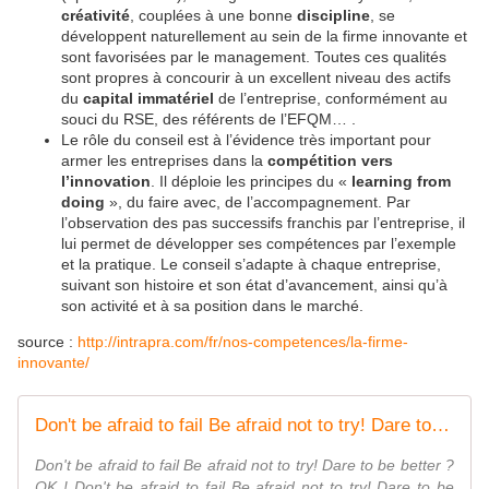
créativité
, couplées à une bonne
discipline
, se
développent naturellement au sein de la firme innovante et
sont favorisées par le management. Toutes ces qualités
sont propres à concourir à un excellent niveau des actifs
du
capital immatériel
de l’entreprise, conformément au
souci du RSE, des référents de l’EFQM… .
Le rôle du conseil est à l’évidence très important pour
armer les entreprises dans la
compétition vers
l’innovation
. Il déploie les principes du «
learning from
doing
», du faire avec, de l’accompagnement. Par
l’observation des pas successifs franchis par l’entreprise, il
lui permet de développer ses compétences par l’exemple
et la pratique. Le conseil s’adapte à chaque entreprise,
suivant son histoire et son état d’avancement, ainsi qu’à
son activité et à sa position dans le marché.
source :
http://intrapra.com/fr/nos-competences/la-firme-
innovante/
Don't be afraid to fail Be afraid not to try! Dare to be better ? OK ! - OOKAWA Corp.
Don't be afraid to fail Be afraid not to try! Dare to be better ?
OK ! Don't be afraid to fail Be afraid not to try! Dare to be