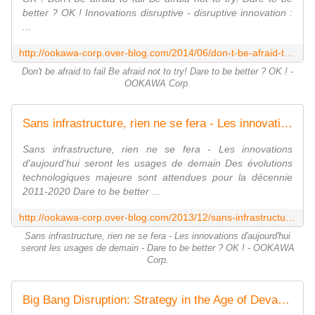
better ? OK ! Innovations disruptive - disruptive innovation :
...
http://ookawa-corp.over-blog.com/2014/06/don-t-be-afraid-to-fail-be-afraid-not-to-try-dare-to-be-better-ok.html
Don't be afraid to fail Be afraid not to try! Dare to be better ? OK ! -
OOKAWA Corp.
Sans infrastructure, rien ne se fera - Les innovations d'aujourd'hui seront les usages de demain - Dare to be better ? OK ! - OOKAWA Corp.
Sans infrastructure, rien ne se fera - Les innovations
d'aujourd'hui seront les usages de demain Des évolutions
technologiques majeure sont attendues pour la décennie
2011-2020 Dare to be better ...
http://ookawa-corp.over-blog.com/2013/12/sans-infrastructure-rien-ne-se-fera-les-innovations-d-aujourd-hui-seront-les-usages-de-demain-dare-to-be-better-ok.html
Sans infrastructure, rien ne se fera - Les innovations d'aujourd'hui
seront les usages de demain - Dare to be better ? OK ! - OOKAWA
Corp.
Big Bang Disruption: Strategy in the Age of Devastating Innovation - OOKAWA Corp.