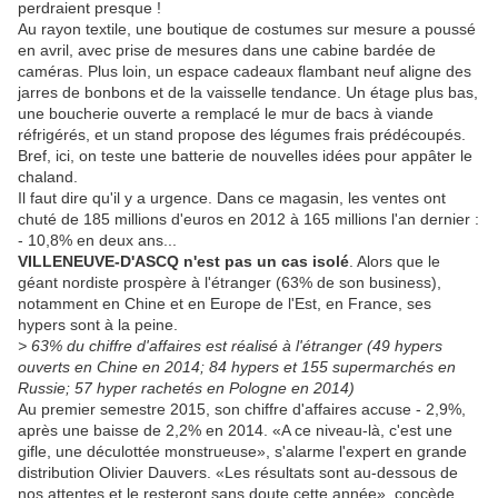
perdraient presque !
Au rayon textile, une boutique de costumes sur mesure a poussé
en avril, avec prise de mesures dans une cabine bardée de
caméras. Plus loin, un espace cadeaux flambant neuf aligne des
jarres de bonbons et de la vaisselle tendance. Un étage plus bas,
une boucherie ouverte a remplacé le mur de bacs à viande
réfrigérés, et un stand propose des légumes frais prédécoupés.
Bref, ici, on teste une batterie de nouvelles idées pour appâter le
chaland.
Il faut dire qu'il y a urgence. Dans ce magasin, les ventes ont
chuté de 185 millions d'euros en 2012 à 165 millions l'an dernier :
- 10,8% en deux ans...
VILLENEUVE-D'ASCQ
n'est pas un cas isolé
. Alors que le
géant nordiste prospère à l'étranger (63% de son business),
notamment en Chine et en Europe de l'Est, en France, ses
hypers sont à la peine.
> 63% du chiffre d'affaires est réalisé à l'étranger (49 hypers
ouverts en Chine en 2014; 84 hypers et 155 supermarchés en
Russie; 57 hyper rachetés en Pologne en 2014)
Au premier semestre 2015, son chiffre d'affaires accuse - 2,9%,
après une baisse de 2,2% en 2014. «A ce niveau-là, c'est une
gifle, une déculottée monstrueuse», s'alarme l'expert en grande
distribution Olivier Dauvers. «Les résultats sont au-dessous de
nos attentes et le resteront sans doute cette année», concède