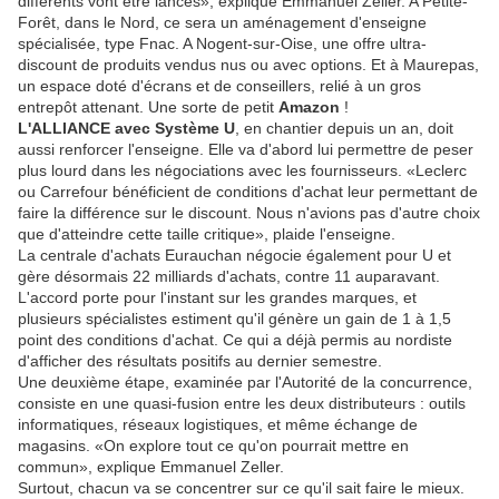
différents vont être lancés», explique Emmanuel Zeller. A Petite-
Forêt, dans le Nord, ce sera un aménagement d'enseigne
spécialisée, type Fnac. A Nogent-sur-Oise, une offre ultra-
discount de produits vendus nus ou avec options. Et à Maurepas,
un espace doté d'écrans et de conseillers, relié à un gros
entrepôt attenant. Une sorte de petit
Amazon
!
L'ALLIANCE
avec Système U
, en chantier depuis un an, doit
aussi renforcer l'enseigne. Elle va d'abord lui permettre de peser
plus lourd dans les négociations avec les fournisseurs. «Leclerc
ou Carrefour bénéficient de conditions d'achat leur permettant de
faire la différence sur le discount. Nous n'avions pas d'autre choix
que d'atteindre cette taille critique», plaide l'enseigne.
La centrale d'achats Eurauchan négocie également pour U et
gère désormais 22 milliards d'achats, contre 11 auparavant.
L'accord porte pour l'instant sur les grandes marques, et
plusieurs spécialistes estiment qu'il génère un gain de 1 à 1,5
point des conditions d'achat. Ce qui a déjà permis au nordiste
d'afficher des résultats positifs au dernier semestre.
Une deuxième étape, examinée par l'Autorité de la concurrence,
consiste en une quasi-fusion entre les deux distributeurs : outils
informatiques, réseaux logistiques, et même échange de
magasins. «On explore tout ce qu'on pourrait mettre en
commun», explique Emmanuel Zeller.
Surtout, chacun va se concentrer sur ce qu'il sait faire le mieux.