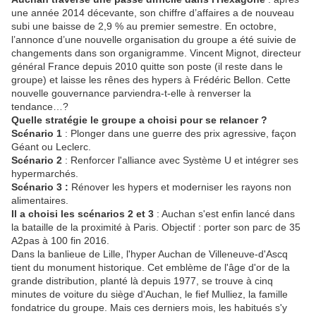
une année 2014 décevante, son chiffre d’affaires a de nouveau
subi une baisse de 2,9 % au premier semestre. En octobre,
l’annonce d’une nouvelle organisation du groupe a été suivie de
changements dans son organigramme. Vincent Mignot, directeur
général France depuis 2010 quitte son poste (il reste dans le
groupe) et laisse les rênes des hypers à Frédéric Bellon. Cette
nouvelle gouvernance parviendra-t-elle à renverser la
tendance…?
Quelle stratégie le groupe a choisi pour se relancer ?
Scénario 1
: Plonger dans une guerre des prix agressive, façon
Géant ou Leclerc.
Scénario 2
: Renforcer l'alliance avec Système U et intégrer ses
hypermarchés.
Scénario 3 :
Rénover les hypers et moderniser les rayons non
alimentaires.
Il a choisi les scénarios 2 et 3
: Auchan s'est enfin lancé dans
la bataille de la proximité à Paris. Objectif : porter son parc de 35
A2pas à 100 fin 2016.
Dans la banlieue de Lille, l'hyper Auchan de Villeneuve-d'Ascq
tient du monument historique. Cet emblème de l'âge d'or de la
grande distribution, planté là depuis 1977, se trouve à cinq
minutes de voiture du siège d'Auchan, le fief Mulliez, la famille
fondatrice du groupe. Mais ces derniers mois, les habitués s'y