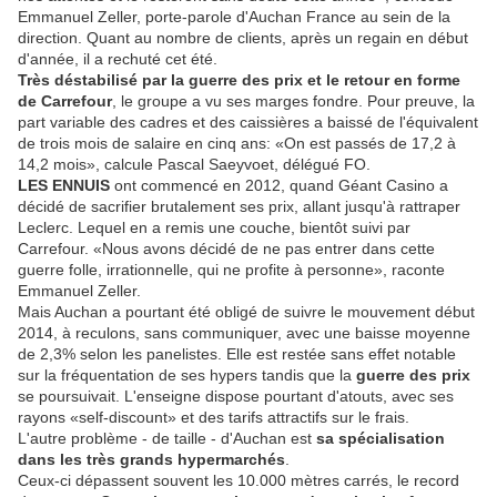
Emmanuel Zeller, porte-parole d'Auchan France au sein de la
direction. Quant au nombre de clients, après un regain en début
d'année, il a rechuté cet été.
Très déstabilisé par la guerre des prix et le retour en forme
de Carrefour
, le groupe a vu ses marges fondre. Pour preuve, la
part variable des cadres et des caissières a baissé de l'équivalent
de trois mois de salaire en cinq ans: «On est passés de 17,2 à
14,2 mois», calcule Pascal Saeyvoet, délégué FO.
LES ENNUIS
ont commencé en 2012, quand Géant Casino a
décidé de sacrifier brutalement ses prix, allant jusqu'à rattraper
Leclerc. Lequel en a remis une couche, bientôt suivi par
Carrefour. «Nous avons décidé de ne pas entrer dans cette
guerre folle, irrationnelle, qui ne profite à personne», raconte
Emmanuel Zeller.
Mais Auchan a pourtant été obligé de suivre le mouvement début
2014, à reculons, sans communiquer, avec une baisse moyenne
de 2,3% selon les panelistes. Elle est restée sans effet notable
sur la fréquentation de ses hypers tandis que la
guerre des prix
se poursuivait. L'enseigne dispose pourtant d'atouts, avec ses
rayons «self-discount» et des tarifs attractifs sur le frais.
L'autre problème - de taille - d'Auchan est
sa spécialisation
dans les très grands hypermarchés
.
Ceux-ci dépassent souvent les 10.000 mètres carrés, le record