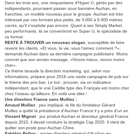
Dans les trois ans, une cinquantaine d'Hyper U, gérés par des
indépendants, pourraient passer sous bannière Auchan, en
franchise, un modèle nouveau pour le groupe. Auchan est très
intéressé par ces formats plus petits, de 3.000 à 5.000 mètres
carrés, qu'il n'exploite pas encore. Quant à ses Simply Market,
peu performants, ils se convertiront en Super U, le spécialiste de
ce format.
RESTE À TROUVER
un nouveau slogan
, susceptible de faire
revenir les clients. «Et vous, la vie, vous l'aimez comment ?»,
demande Auchan dans sa dernière campagne publicitaire. Moins
concret que son ancien message, «Vivons mieux, vivons moins
cher».
Ce thème taraude la direction marketing, qui, selon nos
informations, prépare pour 2016 une vaste campagne de pub sur
le thème des prix bas. Le but : prouver, via un indicateur
indépendant, que le vrai Caddie type des Français est moins cher
chez l'oiseau qu'ailleurs. En voilà une idée !
Une direction France sans Mulliez :
Arnaud Mulliez
: peu impliqué, le fils du fondateur Gérard
Mulliez a quitté la présidence d'Auchan France il y a près d'un an.
Vincent Mignot
: pur produit Auchan et directeur général France
depuis 2010, il devait conduire la stratégie Cap 2020. Il vient de
quitter son poste pour Auchan Chine.
Frédéric Bellon :
ancien directeur général d'Auchan en