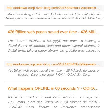
http://ookawa-corp.over-blog.com/2015/09/mark-zuckerberg-et-microsoft-bill-gates-actent-de-leur-intention-de-developper-un-acces-universel-a-internet-d-ici-a-2020.html
Mark Zuckerberg et Microsoft Bill Gates actent de leur intention de
développer un accès universel à internet d'ici à 2020 - OOKAWA Corp.
426 Billion web pages saved over time - 426 Milliards de pages en backup - Dare to be better ? OK ! - OOKAWA Corp.
The Internet Archive, a 501(c)(3) non-profit, is building a
digital library of Internet sites and other cultural artifacts in
digital form. Like a paper library, we provide free access to
...
http://ookawa-corp.over-blog.com/2014/09/426-billion-web-pages-saved-over-time-426-milliards-de-pages-en-backup-dare-to-be-better-ok.html
426 Billion web pages saved over time - 426 Milliards de pages en
backup - Dare to be better ? OK ! - OOKAWA Corp.
What happens ONLINE in 60 seconds ? - OOKAWA Corp.
A little bit more than in real life ? Isn't ! Si une image vaut
1000 mots, alors une vidéo vaut 1,8 millions de mots! -
OOKAWA Corp. Preuve de l'influence grandissante