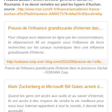
Roumanie, il va devoir remettre sur pied les hypers d'Auchan.
source :
http://www.msn.com/fr-fr/finance/actualite/en-france-
auchan-d%c3%a9chante/ar-AAfW1Tk?li=AAaCKnE&ocid=iehp
Preuve de l'influence grandissante d'Internet dans le processus d'achat - OOKAWA Corp.
Pour chaque euro dépensé en ligne par les consommateurs,
ils dépenseront 4€ en magasin sous l'influence de leurs
recherches sur les canaux numériques Vers une influence
grandissante d'Interne...
http://ookawa-corp.over-blog.com/2015/08/preuve-de-l-influence-grandissante-d-internet-dans-le-processus-d-achat.html
Preuve de l'influence grandissante d'Internet dans le processus d'achat
- OOKAWA Corp.
Mark Zuckerberg et Microsoft Bill Gates actent de leur intention de développer un accès universel à internet d'ici à 2020 - OOKAWA Corp.
Quand les gens ont accès aux outils et au savoir d'internet,
ils ont accès à des moyens de rendre la vie meilleure pour
nous tous Internet appartient à tout le monde, il devrait être
accessibl...