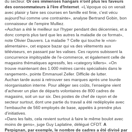
du secteur.
Or ces immenses hangars n'ont plus les faveurs
des consommateurs à l'ère d'Internet
. «L'époque où on venait
avec plaisir y faire ses courses en famille est finie, c'est vécu
aujourd'hui comme une contrainte», analyse Bertrand Gobin, bon
connaisseur de l'empire Mulliez.
«Auchan a été le meilleur sur l'hyper pendant des décennies, et a
donc compris plus tard que les autres la maladie de ce format»,
note Olivier Dauvers. La maladie ? Celle qui touche le «non-
alimentaire», cet espace bazar qui va des vêtements aux
téléviseurs, en passant par les valises. Ces rayons subissent la
concurrence impitoyable de l'e-commerce, et également celle de
magasins thématiques agressifs, les «category killers». «On
trouve maintenant des 1.000 mètres carrés spécialisés dans le
rangement», pointe Emmanuel Zeller. Difficile de lutter.
Auchan tarde aussi à retrouver ses marques après une lourde
réorganisation interne. Pour alléger ses coûts, l'enseigne vient
d'achever un plan de départs volontaires de 800 cadres de
magasins, soit un sur six. Des postes de chef de rayon et de
secteur surtout, dont une partie du travail a été redéployée avec
l'embauche de 560 employés de base, appelés à prendre plus
d'initiatives.
«Dans les faits, cela revient surtout à faire le même boulot avec
moins de gens», juge Guy Laplatine, délégué CFDT.
A
Perpignan, par exemple, le nombre de cadres a été divisé par