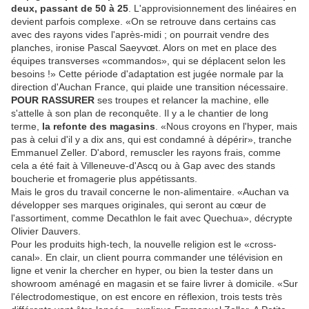
deux, passant de 50 à 25
. L'approvisionnement des linéaires en
devient parfois complexe. «On se retrouve dans certains cas
avec des rayons vides l'après-midi ; on pourrait vendre des
planches, ironise Pascal Saeyvœt. Alors on met en place des
équipes transverses «commandos», qui se déplacent selon les
besoins !» Cette période d'adaptation est jugée normale par la
direction d'Auchan France, qui plaide une transition nécessaire.
POUR RASSURER
ses troupes et relancer la machine, elle
s'attelle à son plan de reconquête. Il y a le chantier de long
terme,
la refonte des magasins
. «Nous croyons en l'hyper, mais
pas à celui d'il y a dix ans, qui est condamné à dépérir», tranche
Emmanuel Zeller. D'abord, remuscler les rayons frais, comme
cela a été fait à Villeneuve-d'Ascq ou à Gap avec des stands
boucherie et fromagerie plus appétissants.
Mais le gros du travail concerne le non-alimentaire. «Auchan va
développer ses marques originales, qui seront au cœur de
l'assortiment, comme Decathlon le fait avec Quechua», décrypte
Olivier Dauvers.
Pour les produits high-tech, la nouvelle religion est le «cross-
canal». En clair, un client pourra commander une télévision en
ligne et venir la chercher en hyper, ou bien la tester dans un
showroom aménagé en magasin et se faire livrer à domicile. «Sur
l'électrodomestique, on est encore en réflexion, trois tests très