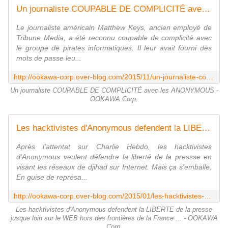
Un journaliste COUPABLE DE COMPLICITÉ avec les ANONYMOUS - OOKAWA Corp.
Le journaliste américain Matthew Keys, ancien employé de
Tribune Media, a été reconnu coupable de complicité avec
le groupe de pirates informatiques. Il leur avait fourni des
mots de passe leu...
http://ookawa-corp.over-blog.com/2015/11/un-journaliste-coupable-de-complicite-avec-les-anonymous.html
Un journaliste COUPABLE DE COMPLICITÉ avec les ANONYMOUS -
OOKAWA Corp.
Les hacktivistes d'Anonymous defendent la LIBERTE de la presse jusque loin sur le WEB hors des frontières de la France ... - OOKAWA Corp.
Après l'attentat sur Charlie Hebdo, les hacktivistes
d'Anonymous veulent défendre la liberté de la pressse en
visant les réseaux de djihad sur Internet. Mais ça s'emballe.
En guise de représa...
http://ookawa-corp.over-blog.com/2015/01/les-hacktivistes-d-anonymous-defendent-la-liberte-de-la-presse-jusque-loin-sur-le-web-hors-des-frontieres-de-la-france.html
Les hacktivistes d'Anonymous defendent la LIBERTE de la presse
jusque loin sur le WEB hors des frontières de la France ... - OOKAWA
Corp.