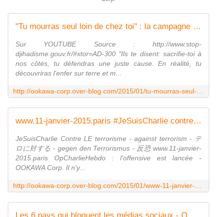
"Tu mourras seul loin de chez toi" : la campagne de prévention choc contre le djihadisme - OOKAWA Corp.
Sur YOUTUBE Source : http://www.stop-
djihadisme.gouv.fr/#xtor=AD-300 "Ils te disent: sacrifie-toi à
nos côtés, tu défendras une juste cause. En réalité, tu
découvriras l'enfer sur terre et m...
http://ookawa-corp.over-blog.com/2015/01/tu-mourras-seul-loin-de-chez-toi-la-campagne-de-prevention-choc-contre-le-djihadisme.html
www.11-janvier-2015.paris #JeSuisCharlie contre LE terrorisme - against terrorism - 反恐 - gegen den Terrorismus - テロに対する - OOKAWA Corp.
JeSuisCharlie Contre LE terrorisme - against terrorism - テ
ロに対する - gegen den Terrorismus - 反恐 www.11-janvier-
2015.paris OpCharlieHebdo : l'offensive est lancée -
OOKAWA Corp. Il n'y...
http://ookawa-corp.over-blog.com/2015/01/www-11-janvier-2015-paris-jesuischarlie-contre-le-terrorisme-against-terrorism-gegen-den-terrorismus.html
Les 6 pays qui bloquent les médias sociaux - OOKAWA Corp.