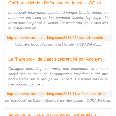
OpCharlieHebdo : l'offensive est lancée - OOKAWA Corp.
Le collectif Anonymous appelant à venger Charlie Hebdo en
attaquant les sites et les comptes faisant l'apologie du
terrorisme est passé à l'action. Ce week-end, deux sites liés
au djihadisme on...
http://ookawa-corp.over-blog.com/2015/01/opcharliehebdo-l-offensive-est-lancee.html
OpCharlieHebdo : l'offensive est lancée - OOKAWA Corp.
Le "Facebook" de Daech débranché par Anonymous - OOKAWA Corp.
Quelques jours à peine après son lancement, le réseau
social des soutiens de l'organisation terroriste a été mis
hors-service par le groupe de hackers. Ca n'aura pas duré
bien longtemps. Ce ...
http://ookawa-corp.over-blog.com/2015/11/le-facebook-de-daech-debranche-par-anonymous.html
Le "Facebook" de Daech débranché par Anonymous - OOKAWA Corp.
Anonymous livre 9.200 comptes Twitter liés à l'Etat islamique - OOKAWA Corp.