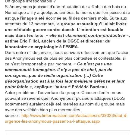
Un groupe irresponsable ?
Si Anonymous jouissait d’une réputation de « Robin des bois du
Numérique » il y a quelques années, le moins que l’on puisse dire
est que l’image a été écornée au fil des derniers mois. Suite aux
attentats du 13 novembre, l
e groupe assurait qu’il allait livrer
une véritable guerre contre daesh. L’intention est louable
mais dans les faits, «
elle est clairement contre-productive
»,
estime Eric Filiol, ancien de la DGSE et directeur du
laboratoire en cryptologie à l’ESIEA.
Dans notre n° de janvier, nous écrivons effectivement que l’action
des Anonymous est de plus en plus contestée et contestable, si
ce n’est irresponsable par moment. «
Ce n’est pas une
communauté homogène. Il n’y a pas de chef, pas de
consignes, pas de réelle organisation (…) Cette
désorganisation est à la fois leur meilleure défense et leur
point faible
», explique l’auteur* Frédéric Bardeau.
Autre problème : l’ouverture du groupe. Chacun d’entre nous
pouvant se revendiquer Anonymous, plusieurs attaques (DDoS
notamment) auraient déjà été menées au nom du groupe mais
avec des velléités bien plus mercantiles.
source :
http://www.linformaticien.com/actualites/id/39323/etat-d-
urgence-les-anonymous-passent-a-l-attaque.aspx