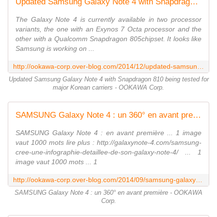
Updated Samsung Galaxy Note 4 with Snapdragon 810 being tested for major Korean carriers - OOKAWA Corp.
The Galaxy Note 4 is currently available in two processor
variants, the one with an Exynos 7 Octa processor and the
other with a Qualcomm Snapdragon 805chipset. It looks like
Samsung is working on ...
http://ookawa-corp.over-blog.com/2014/12/updated-samsung-galaxy-note-4-with-snapdragon-810-being-tested-for-major-korean-carriers.html
Updated Samsung Galaxy Note 4 with Snapdragon 810 being tested for
major Korean carriers - OOKAWA Corp.
SAMSUNG Galaxy Note 4 : un 360° en avant première - OOKAWA Corp.
SAMSUNG Galaxy Note 4 : en avant première ... 1 image
vaut 1000 mots lire plus : http://galaxynote-4.com/samsung-
cree-une-infographie-detaillee-de-son-galaxy-note-4/ ... 1
image vaut 1000 mots ... 1
http://ookawa-corp.over-blog.com/2014/09/samsung-galaxy-note-4-un-360-en-avant-premiere.html
SAMSUNG Galaxy Note 4 : un 360° en avant première - OOKAWA
Corp.