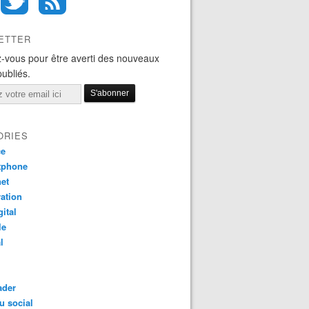
ETTER
-vous pour être averti des nouveaux
publiés.
ORIES
ce
tphone
net
ation
gital
le
l
ader
u social