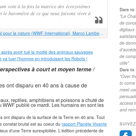
vant sont à la fois la matrice des écosystèmes
Dare to 
et le baromètre de ce que nous faisons vivre à
"Le Chal
de conc
digitaux
le directeur général du Fonds mondial pour la nature (WWF International), Marco Lambertini
satisfai
de donne
d'accéde
de comp
utile"
erspectives à court et moyen terme /
Dare to 
"Over th
to come 
s ont disparu en 40 ans à cause de
meet use
persuade
aux, reptiles, amphibiens et poissons a chuté de
access 
u WWF publié ce mardi. Les humains en sont les
and reme
 ont disparu de la surface de la Terre en 40 ans. Tout
e constat brutal est au coeur du
rapport Planète Vivante
SUIVEZ
 lieux d'une Terre surexploitée. L'édition précédente de