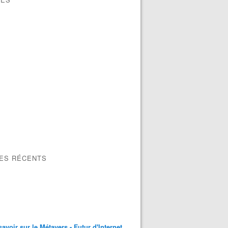
ions menés par des ânes" voici "Destruction créatrice" par
LES RÉCENTS
savoir sur le Métavers - Futur d'Internet