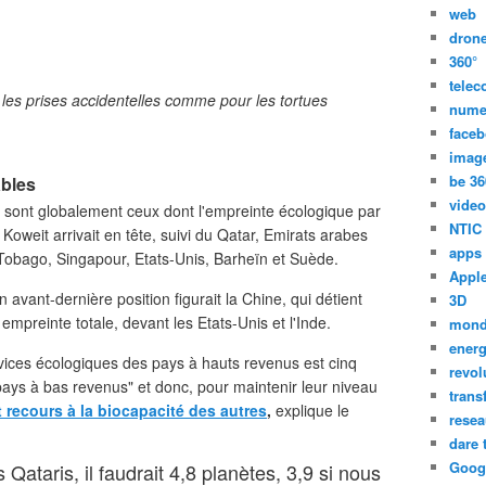
web
dron
360°
tele
 les prises accidentelles comme pour les tortues
nume
face
imag
be 36
ables
video
es sont globalement ceux dont l'empreinte écologique par
NTIC
 Koweit arrivait en tête, suivi du Qatar, Emirats arabes
apps
 Tobago, Singapour, Etats-Unis, Barheïn et Suède.
Appl
n avant-dernière position figurait la Chine, qui détient
3D
mpreinte totale, devant les Etats-Unis et l'Inde.
mon
energ
ervices écologiques des pays à hauts revenus est cinq
revol
 pays à bas revenus" et donc, pour maintenir leur niveau
trans
 recours à la biocapacité des autres
,
explique le
resea
dare 
Goog
Qataris, il faudrait 4,8 planètes, 3,9 si nous