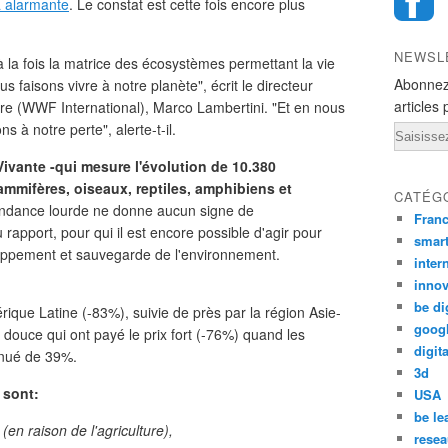
à alarmante
. Le constat est cette fois encore plus
NEWSL
à la fois la matrice des écosystèmes permettant la vie
Abonnez
s faisons vivre à notre planète", écrit le directeur
articles 
re (WWF International), Marco Lambertini. "Et en nous
s à notre perte", alerte-t-il.
Email
 Vivante -qui mesure l'évolution de 10.380
mmifères, oiseaux, reptiles, amphibiens et
CATÉG
endance lourde ne donne aucun signe de
Fran
 rapport, pour qui il est encore possible d'agir pour
smar
loppement et sauvegarde de l'environnement.
inter
innov
be di
rique Latine (-83%), suivie de près par la région Asie-
goog
 douce qui ont payé le prix fort (-76%) quand les
digita
inué de 39%.
3d
 sont:
USA
be le
(en raison de l'agriculture),
resea