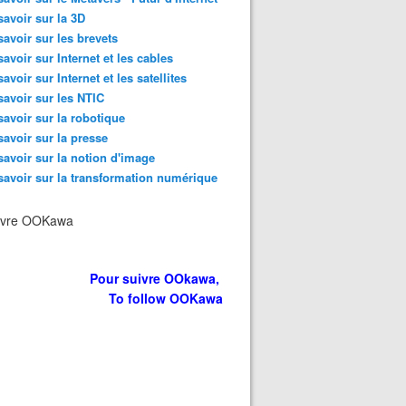
savoir sur la 3D
savoir sur les brevets
erg Keynote Facebook F8 San Francisco : today Internet it
savoir sur Internet et les cables
savoir sur Internet et les satellites
savoir sur les NTIC
savoir sur la robotique
savoir sur la presse
savoir sur la notion d'image
savoir sur la transformation numérique
ivre OOKawa
Pour suivre OOkawa,
To follow OOKawa
icoptère + Moto-Cross + Buggy + GIRLS = Monster Energy