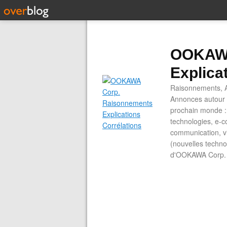
OOKAWA
Explica
Raisonnements, A
Annonces autour d
prochain monde : 
technologies, e-co
communication, vi
(nouvelles technol
d'OOKAWA Corp.