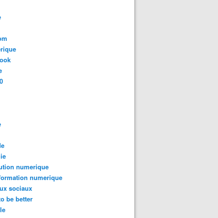
e
com
rique
book
e
0
e
de
ie
ution numerique
formation numerique
ux sociaux
to be better
le