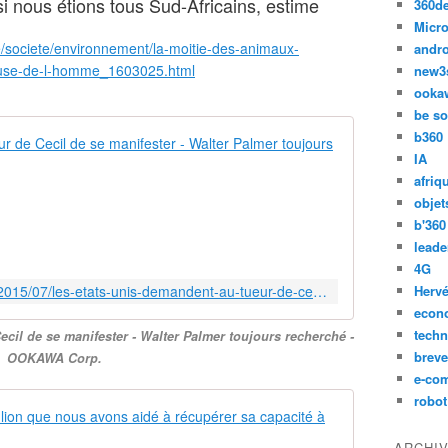
si nous étions tous Sud-Africains, estime
360d
Micro
te/societe/environnement/la-moitie-des-animaux-
andr
ause-de-l-homme_1603025.html
new3
ooka
be so
b360
Les Etats-Un
IA
U
afriq
n
objet
e
b'360
e
leade
n
4G
q
http://ookawa-corp.over-blog.com/2015/07/les-etats-unis-demandent-au-tueur-de-cecil-de-se-manifester-walter-palmer-toujours-recherche.html
Hervé
u
econ
ê
techn
cil de se manifester - Walter Palmer toujours recherché -
t
breve
OOKAWA Corp.
e
a
e-co
é
robot
#savingaslan
t
é
ARCHI