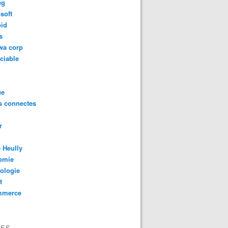
eg
soft
oid
s
wa corp
ciable
ue
s connectes
r
 Heully
omie
ologie
t
mmerce
VES