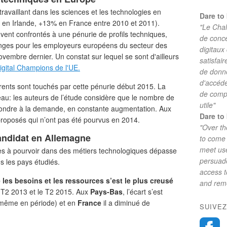
travaillant dans les sciences et les technologies en
Dare to 
n Irlande, +13% en France entre 2010 et 2011).
"Le Chal
vent confrontés à une pénurie de profils techniques,
de conc
enges pour les employeurs européens du secteur des
digitaux
vembre dernier. Un constat sur lequel se sont d'ailleurs
satisfai
Digital Champions de l'UE.
de donne
d'accéde
rents sont touchés par cette pénurie début 2015. La
de comp
eau: les auteurs de l’étude considère que le nombre de
utile"
 répondre à la demande, en constante augmentation. Aux
Dare to 
proposés qui n’ont pas été pourvus en 2014.
"Over th
candidat en Allemagne
to come 
meet use
es à pourvoir dans des métiers technologiques dépasse
persuade
s les pays étudiés.
access 
 les besoins et les ressources s’est le plus creusé
and reme
 T2 2013 et le T2 2015. Aux
Pays-Bas
, l’écart s’est
a même en période) et en
France
il a diminué de
SUIVEZ