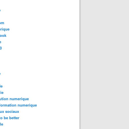
e
com
rique
book
e
0
e
de
ie
ution numerique
formation numerique
ux sociaux
to be better
le