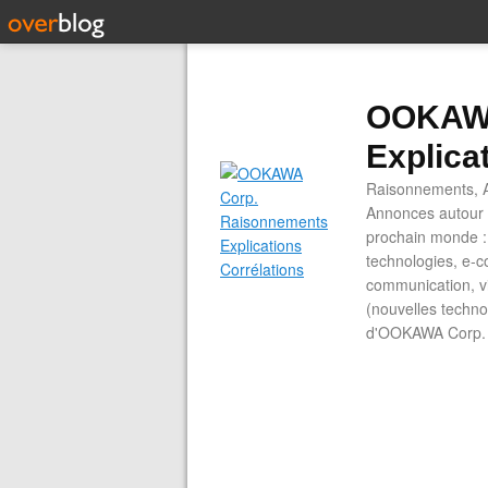
OOKAWA
Explica
Raisonnements, A
Annonces autour d
prochain monde : 
technologies, e-co
communication, vi
(nouvelles technol
d'OOKAWA Corp.