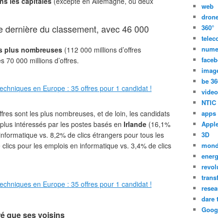
s les capitales
(excepté en Allemagne, où deux
web
dron
e dernière du classement, avec 46 000
360°
tele
nume
es plus nombreuses
(112 000 millions d’offres
face
es 70 000 millions d’offres.
imag
be 36
video
NTIC
fres sont les plus nombreuses, et de loin, les candidats
apps
 plus intéressés par les postes basés en
Irlande
(16,1%
Appl
informatique vs. 8,2% de clics étrangers pour tous les
3D
clics pour les emplois en informatique vs. 3,4% de clics
mon
energ
revol
trans
resea
dare 
Goog
ré que ses voisins