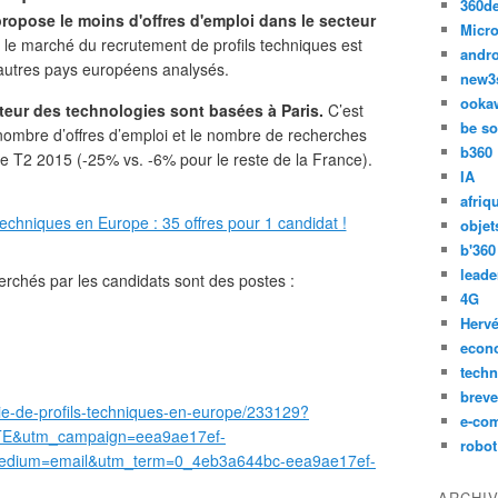
360d
propose le moins d'offres d'emploi dans le secteur
Micro
e le marché du recrutement de profils techniques est
andr
 autres pays européens analysés.
new3
ooka
teur des technologies sont basées à Paris.
C’est
be so
 nombre d’offres d’emploi et le nombre de recherches
b360
t le T2 2015 (-25% vs. -6% pour le reste de la France).
IA
afriq
objet
b'360
leade
erchés par les candidats sont des postes :
4G
Hervé
econ
techn
breve
rie-de-profils-techniques-en-europe/233129?
e-co
&utm_campaign=eea9ae17ef-
robot
ium=email&utm_term=0_4eb3a644bc-eea9ae17ef-
ARCHI