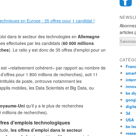
NEWSL
Abonnez
articles 
ploi dans le secteur des technologies en
Allemagne
Email
s effectuées par les candidats (
60 000 millions
rches
). Le ratio y est donc de 35 offres d'emploi pour un
CATÉG
Fran
i est «relativement cohérent» par rapport au nombre de
smar
d’offres pour 1 800 millions de recherches), soit 11
inter
 intitulés de poste, ontrouve notamment les
innov
plis mobiles, les Data Scientists et Big Data, ou
be di
goog
oyaume-Uni
qu'il y a le plus de recherches
digita
0 millions de recherches).
3d
USA
offres d'emplois technologiques
be le
étude,
les offres d’emploi dans le secteur
resea