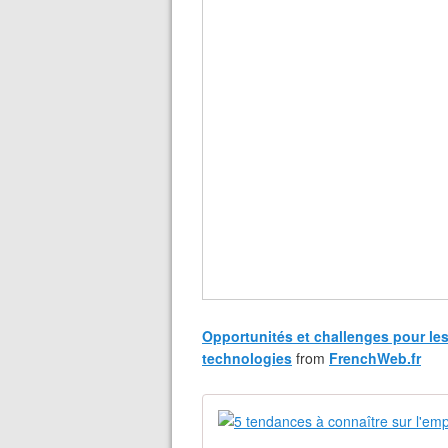
Opportunités et challenges pour l
technologies
from
FrenchWeb.fr