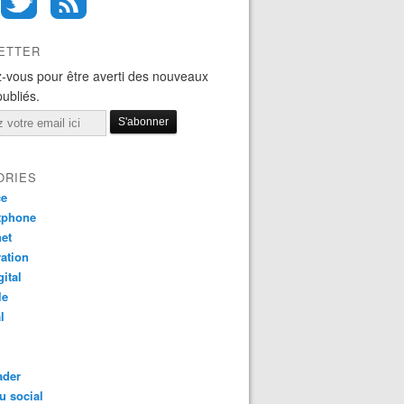
ETTER
-vous pour être averti des nouveaux
publiés.
ORIES
ce
tphone
net
ation
gital
le
l
ader
u social