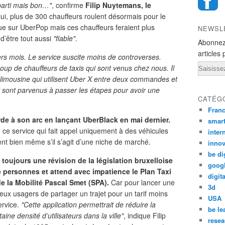
 parti mais bon…"
, confirme
Filip Nuytemans, le
lui, plus de 300 chauffeurs roulent désormais pour le
ue sur UberPop mais ces chauffeurs feraient plus
NEWSL
 d’être tout aussi
"fiable"
.
Abonnez
articles 
ers mois. Le service suscite moins de controverses.
Email
up de chauffeurs de taxis qui sont venus chez nous. Il
 limousine qui utilisent Uber X entre deux commandes et
 sont parvenus à passer les étapes pour avoir une
CATÉG
Fran
de à son arc en lançant UberBlack en mai dernier.
smar
, ce service qui fait appel uniquement à des véhicules
inter
t bien même s’il s’agit d’une niche de marché.
innov
be di
 toujours une révision de la législation bruxelloise
goog
 personnes et attend avec impatience le Plan Taxi
digita
e la Mobilité Pascal Smet (SPA).
Car pour lancer une
3d
eux usagers de partager un trajet pour un tarif moins
USA
ervice.
"Cette application permettrait de réduire la
be le
ine densité d’utilisateurs dans la ville"
, indique Filip
resea