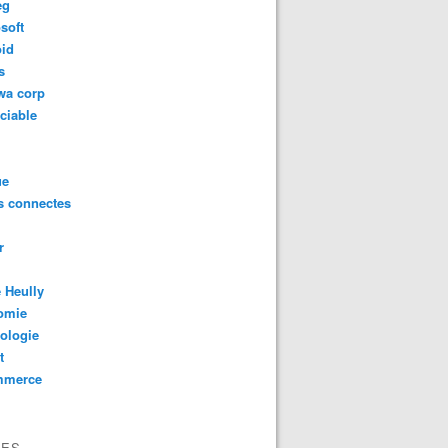
eg
soft
oid
s
wa corp
ciable
ue
s connectes
r
 Heully
omie
ologie
ève 3,5 milliards de USD auprès du fonds souverain saoudien
t
mmerce
VES