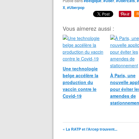
Publié dans
#Belgique
,
#Uber
,
#UberEats
,
#
X
,
#Uberpop
R
Vous aimerez aussi :
Une technologie
belge accélère la
À Paris, une
production du
nouvelle appl
vaccin contre le
pour éviter le
Covid-19
amendes de
stationnemen
« La RATP et l’Arcep trouvent...