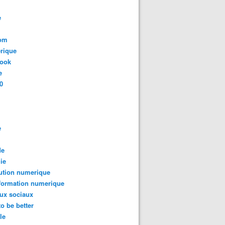
e
com
rique
book
e
0
e
de
ie
ution numerique
formation numerique
ux sociaux
to be better
le