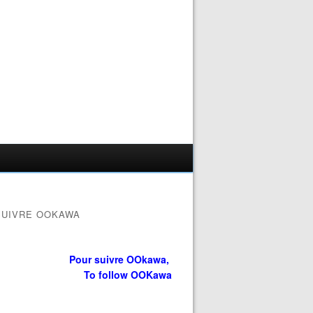
SUIVRE OOKAWA
Pour suivre OOkawa,
To follow OOKawa