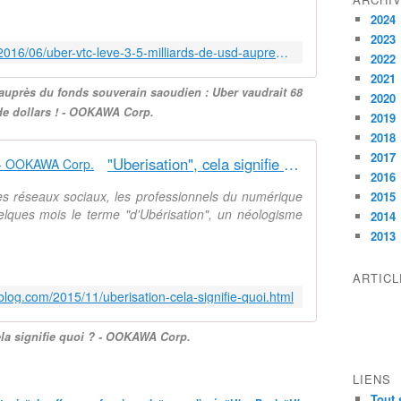
r
2024
l
2023
è
http://ookawa-corp.over-blog.com/2016/06/uber-vtc-leve-3-5-milliards-de-usd-aupres-du-fonds-souverain-saoudien-uber-vaudrait-68-milliards-de-dollars.html
v
2022
e
2021
 auprès du fonds souverain saoudien : Uber vaudrait 68
3
2020
 de dollars ! - OOKAWA Corp.
,
2019
5
2018
m
2017
"Uberisation", cela signifie quoi ? - OOKAWA Corp.
i
2016
l
 Les réseaux sociaux, les professionnels du numérique
2015
l
uelques mois le terme "d'Ubérisation", un néologisme
2014
i
2013
a
r
d
ARTIC
s
blog.com/2015/11/uberisation-cela-signifie-quoi.html
d
e
ela signifie quoi ? - OOKAWA Corp.
d
o
LIENS
l
l
Tout 