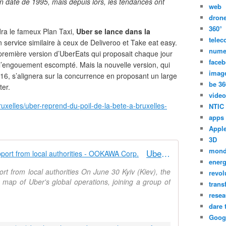
ion date de 1995, mais depuis lors, les tendances ont
web
dron
360°
dra le fameux Plan Taxi,
Uber se lance dans la
tele
 service similaire à ceux de Deliveroo et Take eat easy.
nume
a première version d’UberEats qui proposait chaque jour
face
l’engouement escompté. Mais la nouvelle version, qui
imag
16, s’alignera sur la concurrence en proposant un large
be 36
ter.
video
uxelles/uber-reprend-du-poil-de-la-bete-a-bruxelles-
NTIC
apps
Appl
3D
mon
Uber launches in Ukraine with support from local authorities - OOKAWA Corp.
energ
rt from local authorities On June 30 Kyiv (Kiev), the
revol
 map of Uber's global operations, joining a group of
trans
resea
dare 
Goog