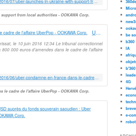
http://ookawa-corp.over-blog.com/2016/07/uber-launches-in-ukraine-with-support-from-local-authorities.html
360d
Micro
andr
 support from local authorities - OOKAWA Corp.
new3
ooka
Uber condamné en France dans le cadre de l'affaire UberPop - OOKAWA Corp.
be so
b360
ssat, le 10 juin 2016 12:34 Le tribunal correctionnel
IA
 800 000 euros d'amendes dans le cadre de l'affaire
afriq
objet
b'360
leade
http://ookawa-corp.over-blog.com/2016/06/uber-condamne-en-france-dans-le-cadre-de-l-affaire-uberpop.html
4G
Hervé
 le cadre de l'affaire UberPop - OOKAWA Corp.
econ
techn
Uber (VTC) l
breve
e-co
U
robot
b
e
ARCHI