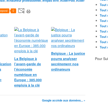
taxi
,
#chauffeur professionnel
,
#repas livré
,
#UberPool
,
#Uber
a
Tout 
r
Tout 
epost
0
s
Tout 
a
Tout 
u
Tout 
p
Tout 
r
Tout 
è
Tout 
s
Tout 
d
u
Belgique : La justice
f
La Belgique à
pourra analyser
Pour Su
o
ication
l’avant-garde de
secrètement nos
n
s
l’économie
ordinateurs
d
numérique en
s
t
Europe : 385.000
s
emplois à la clé
o
u
v
Google accède aux données... »
e
r