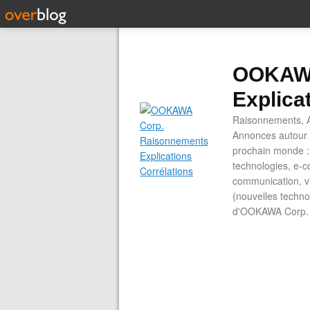
OOKAWA
Explica
Raisonnements, A
Annonces autour d
prochain monde : 
technologies, e-co
communication, vi
(nouvelles technol
d'OOKAWA Corp.