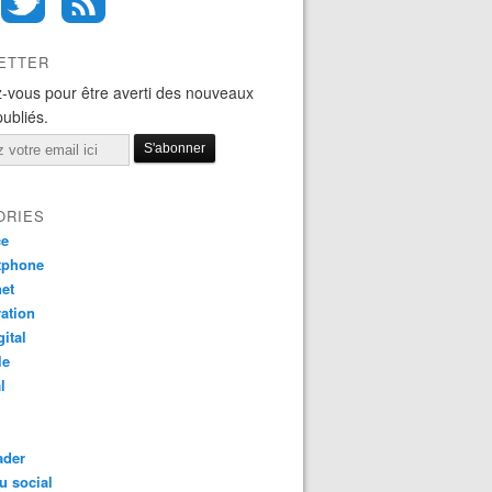
ETTER
-vous pour être averti des nouveaux
publiés.
ORIES
ce
tphone
net
ation
gital
le
l
ader
u social