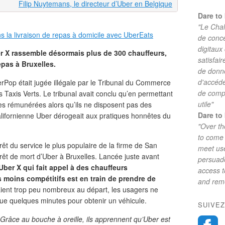
Filip Nuytemans, le directeur d’Uber en Belgique
Dare to 
"Le Chal
de conc
digitaux
er X rassemble désormais plus de 300 chauffeurs,
satisfai
epas à Bruxelles.
de donne
d'accéde
erPop était jugée illégale par le Tribunal du Commerce
de comp
s Taxis Verts. Le tribunal avait conclu qu’en permettant
utile"
es rémunérées alors qu’ils ne disposent pas des
Dare to 
californienne Uber dérogeait aux pratiques honnêtes du
"Over th
to come 
rrêt du service le plus populaire de la firme de San
meet use
rrêt de mort d’Uber à Bruxelles. Lancée juste avant
persuade
Uber X qui fait appel à des chauffeurs
access 
s moins compétitifs est en train de prendre de
and reme
taient trop peu nombreux au départ, les usagers ne
que quelques minutes pour obtenir un véhicule.
SUIVEZ
 Grâce au bouche à oreille, ils apprennent qu’Uber est