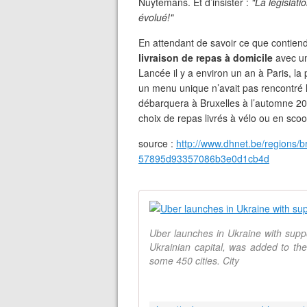
Nuytemans. Et d’insister :
"La législat
évolué!"
En attendant de savoir ce que contien
livraison de repas à domicile
avec un
Lancée il y a environ un an à Paris, l
un menu unique n’avait pas rencontré 
débarquera à Bruxelles à l’automne 20
choix de repas livrés à vélo ou en scoo
source :
http://www.dhnet.be/regions/br
57895d93357086b3e0d1cb4d
Uber launches in Ukraine with suppo
Ukrainian capital, was added to the
some 450 cities. City