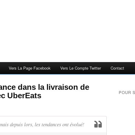
Vers La Page Facebook
Vers Le Compte Twitter
Contact
ance dans la livraison de
POUR 
ec UberEats
mais depuis lors, les tendances ont évolué!