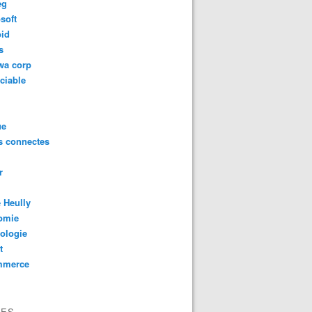
eg
soft
oid
s
wa corp
ciable
ue
s connectes
r
 Heully
omie
ologie
t
mmerce
VES