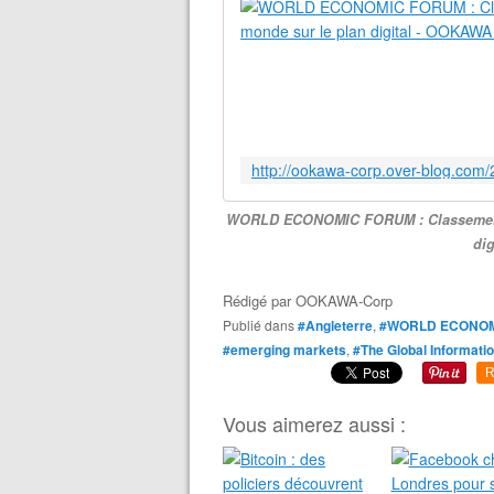
WORLD ECONOMIC FORUM : Classement 2
di
Rédigé par
OOKAWA-Corp
Publié dans
#Angleterre
,
#WORLD ECONOM
#emerging markets
,
#The Global Informati
R
Vous aimerez aussi :