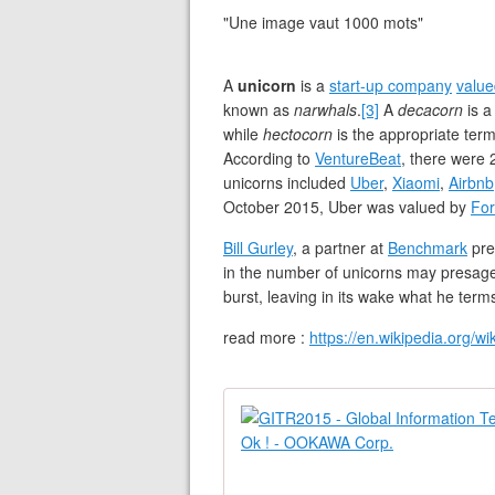
"Une image vaut 1000 mots"
A
unicorn
is a
start-up company
value
known as
narwhals
.
[3]
A
decacorn
is a
while
hectocorn
is the appropriate ter
According to
VentureBeat
, there were 
unicorns included
Uber
,
Xiaomi
,
Airbnb
October 2015, Uber was valued by
For
Bill Gurley
, a partner at
Benchmark
pre
in the number of unicorns may presag
burst, leaving in its wake what he ter
read more :
https://en.wikipedia.org/wi