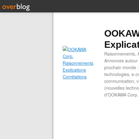
OOKAWA
Explica
Raisonnements, A
Annonces autour d
prochain monde : 
technologies, e-co
communication, vi
(nouvelles technol
d'OOKAWA Corp.