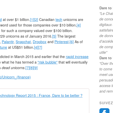
Dare to 
"Le Chal
de conc
d
at over $1 billion.
[1]
[2]
Canadian
tech
unicorns are
digitaux
 word used for those companies over $10 billion,
[4]
satisfai
m for such a company valued over $100 billion.
de donne
229 unicorns as of January 2016.
[5]
The largest
d'accéde
,
Palantir
,
Snapchat
,
Dropbox
and
Pinterest
.
[6]
As of
de comp
tune
at US$51 billion.
[4]
[7]
utile"
dicted in March 2015 and earlier that the
rapid increase
Dare to 
e what he has termed a
"risk bubble"
that will eventually
"Over th
ms
dead unicorns
.
[7]
[8]
[9]
to come 
meet use
ki/Unicorn_(finance)
persuade
access 
and reme
GITR2015 - G
SUIVEZ
T
h