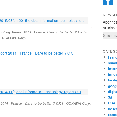
e
2
0
NEWSL
1
http://ookawa-corp.over-blog.com/2015/08/gitr2015-global-information-technology-report-2015-france-dare-to-be-better-ok.html
Abonnez
5
e
articles 
ology Report 2015 : France, Dare to be better ? Ok ! -
d
Email
OOKAWA Corp.
i
t
i
CATÉG
Global Infor
o
Fran
n
T
smar
o
h
inter
f
e
innov
T
G
h
be di
l
e
goog
o
G
http://ookawa-corp.over-blog.com/2014/11/global-information-technology-report-2014-france-dare-to-be-better-ok.html
digita
b
l
3d
a
o
USA
2014 - France - Dare to be better ? OK ! - OOKAWA Corp.
l
b
be le
I
a
n
resea
l