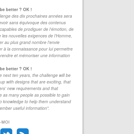
be better ? OK !
lenge des dix prochaines années sera
evoir sans équivoque des contenus
 capables de prodiguer de l'émotion, de
re les nouvelles exigences de l'Homme,
r au plus grand nombre l'envie
r à la connaissance pour lui permettre
rendre et mémoriser une information
be better ? OK !
e next ten years, the challenge will be
up with designs that are exciting, that
rs' new requirements and that
 as many people as possible to gain
to knowledge to help them understand
mber useful information".
lobal Information Technology Report 2015 : France, Dare t
-MOI