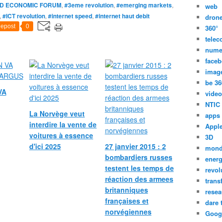
o
D ECONOMIC FORUM
,
#3eme revolution
,
#emerging markets
,
h
web
n
l
,
#ICT revolution
,
#internet speed
,
#internet haut debit
n
dron
n
o
o
epost
0
o
360°
g
l
v
tele
y
o
a
nume
R
g
t
face
e
y
i
imag
p
R
o
o
be 36
e
n
VA
r
video
p
p
t
NTIC
o
a
2
La Norvège veut
r
apps
r
0
interdire la vente de
t
Appl
l
1
voitures à essence
i
'
3D
4
s
d'ici 2025
27 janvier 2015 : 2
é
mon
G
r
bombardiers russes
c
energ
l
e
o
testent les temps de
revol
o
l
n
réaction des armees
trans
b
e
o
britanniques
a
resea
a
m
françaises et
l
dare 
s
i
I
norvégiennes
Goog
e
e
n