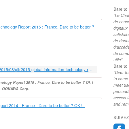
Dare to 
"Le Chal
de conc
GITR2015 - G
digitaux
satisfai
T
de donne
h
d'accéde
e
de comp
2
utile"
0
1
Dare to 
http://ookawa-corp.over-blog.com/2015/08/gitr2015-global-information-technology-report-2015-france-dare-to-be-better-ok.html
5
"Over th
e
to come 
ology Report 2015 : France, Dare to be better ? Ok ! -
d
meet use
OOKAWA Corp.
i
persuade
t
access 
i
and reme
Global Infor
o
n
T
SUIVEZ
o
h
f
e