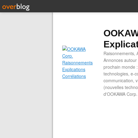
OOKAWA
Explica
Raisonnements, A
Annonces autour d
prochain monde : 
technologies, e-co
communication, vi
(nouvelles technol
d'OOKAWA Corp.