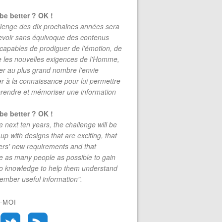
be better ? OK !
lenge des dix prochaines années sera
evoir sans équivoque des contenus
lobal Information Technology Report 2015 : France, Dare t
 capables de prodiguer de l'émotion, de
re les nouvelles exigences de l'Homme,
r au plus grand nombre l'envie
r à la connaissance pour lui permettre
rendre et mémoriser une information
be better ? OK !
e next ten years, the challenge will be
up with designs that are exciting, that
rs' new requirements and that
 as many people as possible to gain
to knowledge to help them understand
mber useful information".
mation Technology Report 2014 - France - Dare to be bette
-MOI