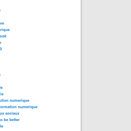
e
com
rique
book
e
0
e
de
ie
ution numerique
formation numerique
ux sociaux
to be better
le