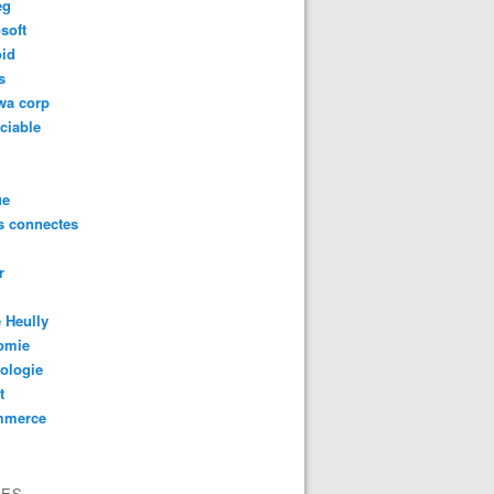
eg
soft
oid
s
wa corp
ciable
ue
s connectes
r
 Heully
omie
ologie
t
mmerce
VES