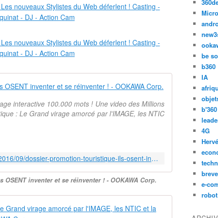
360d
Micro
andr
new3
ooka
be so
b360
IA
#Dossier pro
afriq
objet
ge interactive 100.000 mots ! Une video des Millions
b'360
tique : Le Grand virage amorcé par l'IMAGE, les NTIC
leade
4G
Hervé
econ
http://ookawa-corp.over-blog.com/2016/09/dossier-promotion-touristique-ils-osent-inventer-et-se-reinventer.html
techn
breve
Ils OSENT inventer et se réinventer ! - OOKAWA Corp.
e-co
robot
#Dossier pro
ARCHI