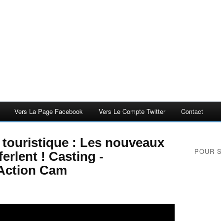
Vers La Page Facebook
Vers Le Compte Twitter
Contact
touristique : Les nouveaux
POUR 
erlent ! Casting -
 Action Cam