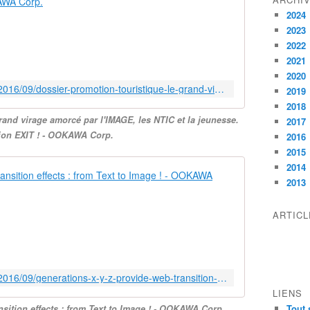
D
2024
o
2023
s
2022
s
2021
i
2020
e
http://ookawa-corp.over-blog.com/2016/09/dossier-promotion-touristique-le-grand-virage-amorce-par-l-image-les-ntic-et-la-jeunesse-old-fashion-exit.html
2019
r
2018
p
rand virage amorcé par l'IMAGE, les NTIC et la jeunesse.
r
2017
ion EXIT ! - OOKAWA Corp.
o
2016
m
2015
o
2014
Generations 
t
2013
i
L
o
e
ARTIC
n
V
t
R
o
A
u
I
r
http://ookawa-corp.over-blog.com/2016/09/generations-x-y-z-provide-web-transition-effects-from-text-to-image.html
p
i
LIENS
o
s
Tout 
sition effects : from Text to Image ! - OOKAWA Corp.