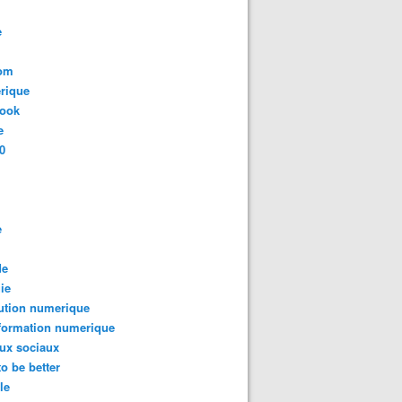
e
com
rique
book
e
0
e
de
ie
ution numerique
formation numerique
ux sociaux
to be better
le