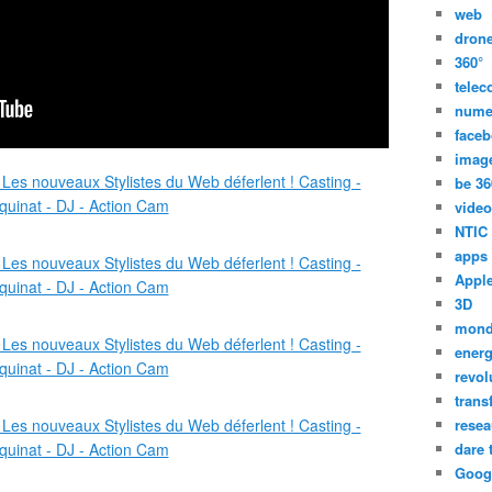
web
dron
360°
tele
nume
face
imag
be 36
video
NTIC
apps
Appl
3D
mon
energ
revol
trans
resea
dare 
Goog