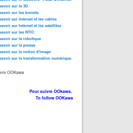
savoir sur la 3D
savoir sur les brevets
aying with death, I'm playing with life" - Jetman Dubai : You
savoir sur Internet et les cables
savoir sur Internet et les satellites
savoir sur les NTIC
savoir sur la robotique
savoir sur la presse
savoir sur la notion d'image
savoir sur la transformation numérique
ivre OOKawa
Pour suivre OOkawa,
ope part à la conquête de nouveaux visiteurs: campagne nu
To follow OOKawa