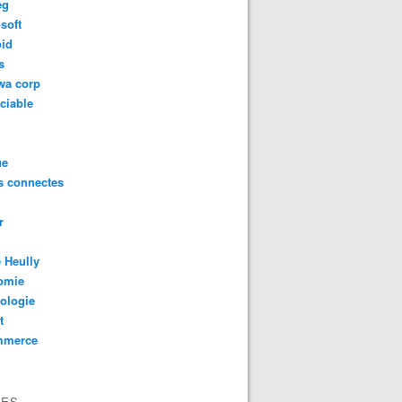
eg
soft
oid
s
wa corp
ciable
motion touristique : Ils OSENT inventer et se réinventer ! 
ue
s connectes
r
 Heully
omie
ologie
t
mmerce
motion touristique : Le Grand virage amorcé par l'IMAGE, l
VES