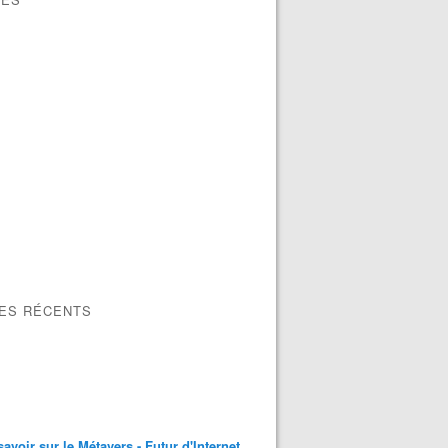
X Y Z provide Web transition effects : from Text to Image 
LES RÉCENTS
savoir sur le Métavers - Futur d'Internet