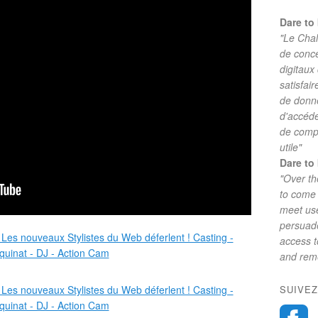
Dare to 
"Le Chal
de conc
digitaux
satisfai
de donne
d'accéde
de comp
utile"
Dare to 
"Over th
to come 
meet use
persuade
access 
and reme
SUIVEZ