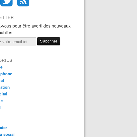
ETTER
-vous pour être averti des nouveaux
publiés.
ORIES
ce
tphone
net
ation
gital
le
l
ader
u social