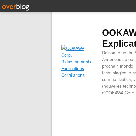
OOKAWA
Explica
Raisonnements, A
Annonces autour d
prochain monde : 
technologies, e-co
communication, vi
(nouvelles technol
d'OOKAWA Corp.