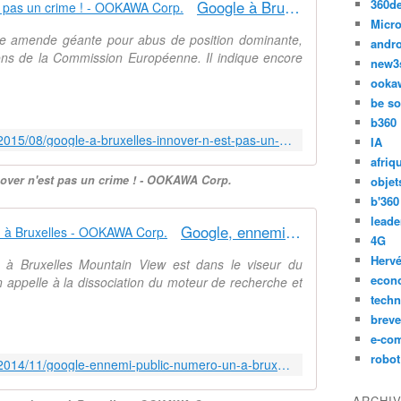
360d
Google à Bruxelles : innover n'est pas un crime ! - OOKAWA Corp.
Micro
une amende géante pour abus de position dominante,
andr
ons de la Commission Européenne. Il indique encore
new3
ooka
be so
b360
http://ookawa-corp.over-blog.com/2015/08/google-a-bruxelles-innover-n-est-pas-un-crime.html
IA
afriq
nover n'est pas un crime ! - OOKAWA Corp.
objet
b'360
leade
Google, ennemi public numéro un à Bruxelles - OOKAWA Corp.
4G
Hervé
 à Bruxelles Mountain View est dans le viseur du
econ
appelle à la dissociation du moteur de recherche et
techn
breve
e-co
robot
http://ookawa-corp.over-blog.com/2014/11/google-ennemi-public-numero-un-a-bruxelles.html
ARCHI