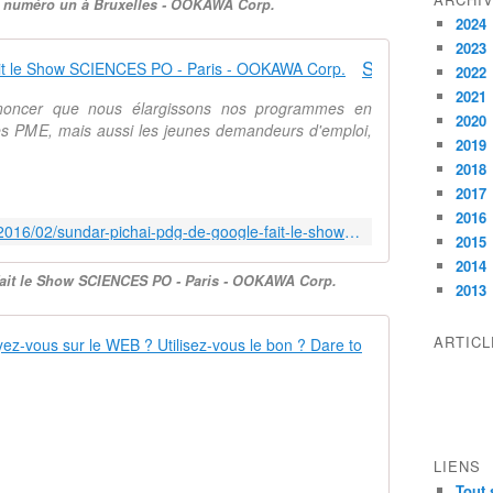
 numéro un à Bruxelles - OOKAWA Corp.
2024
2023
Sundar Pichai PDG de Google, fait le Show SCIENCES PO - Paris - OOKAWA Corp.
2022
2021
annoncer que nous élargissons nos programmes en
2020
es PME, mais aussi les jeunes demandeurs d'emploi,
2019
2018
2017
2016
http://ookawa-corp.over-blog.com/2016/02/sundar-pichai-pdg-de-google-fait-le-show-sciences-po-paris.html
2015
2014
fait le Show SCIENCES PO - Paris - OOKAWA Corp.
2013
Quel moteur 
ARTIC
M
o
t
e
LIENS
u
Tout 