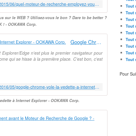
r
http://ookawa-corp.over-blog.com/2015/06/quel-moteur-de-recherche-employez-vous-sur-le-web-utilisez-vous-le-bon-dare-to-be-better-ok.html
Tout 
d
e
Tout 
 sur le WEB ? Utilisez-vous le bon ? Dare to be better ?
r
Tout 
K ! - OOKAWA Corp.
e
Tout 
c
Tout 
h
Tout 
Google Chrome vole la vedette à Internet Explorer - OOKAWA Corp.
e
Tout 
r
 Explorer/Edge n'est plus le premier navigateur pour
Tout 
c
ome qui se hisse à la première place. C'est bon, c'est
Tout 
h
e
P
Pour Su
a
r
http://ookawa-corp.over-blog.com/2016/05/google-chrome-vole-la-vedette-a-internet-explorer.html
t
d
edette à Internet Explorer - OOKAWA Corp.
e
m
a
Appel à la 
r
c
S
h
e