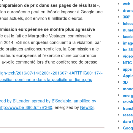
web
omparaison de prix dans ses pages de résultats»
,
dron
on européenne peut en théorie imposer à Google une
360°
s actuels, soit environ 6 milliards d'euros.
tele
ommission européenne se montre plus agressive
nume
ie est le fait de Margrethe Vestager, commissaire
face
 2014. «Si nos enquêtes concluent à la violation, par
imag
de pratiques anticoncurrentielles, la Commission a le
be 36
mmateurs européens et l'exercice d'une concurrence
video
 a-t-elle commenté lors d'une conférence de presse.
NTIC
apps
ur/high-tech/2016/07/14/32001-20160714ARTFIG00117-l-
Appl
sition-dominante-dans-la-publicite-en-ligne.php
3D
mon
energ
ered by B'Leader, spread by B'Sociable, amplified by
revol
http://www.be-360.fr/">B'360
, energized by
New3S
,
trans
resea
dare 
Goog