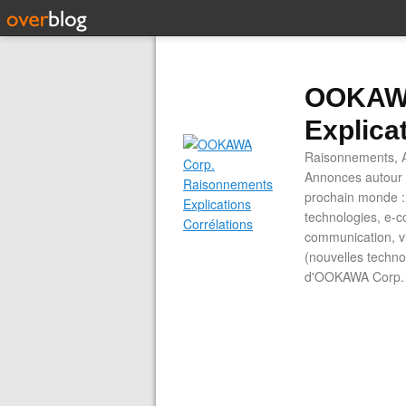
OOKAWA
Explica
Raisonnements, A
Annonces autour d
prochain monde : 
technologies, e-co
communication, vi
(nouvelles technol
d'OOKAWA Corp.