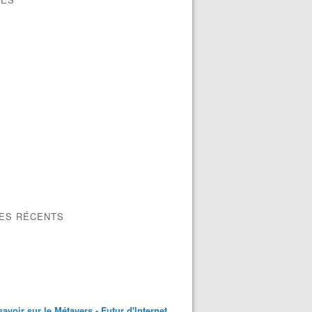
de recherche employez-vous sur le WEB ? Utilisez-vous le 
LES RÉCENTS
savoir sur le Métavers - Futur d'Internet