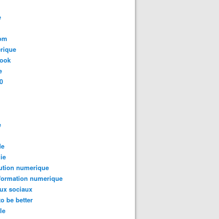
e
com
rique
book
e
0
e
de
ie
ution numerique
formation numerique
ux sociaux
to be better
le