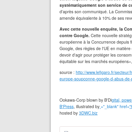
systématiquement son service de c
d'après son communiqué. La Commissi
amende équivalente à 10% de ses revenu
Avec cette nouvelle enquête, la C
contre Google.
Cette nouvelle stratég
européenne à la Concurrence depuis fin
Google, des règles de l'UE en matière 
devoir d'agir pour protéger les conso
équitable sur les marchés européens»,
source :
http://www.lefigaro.fr/secte
europe-soupconne-google-d-abus-de-po
Ookawa-Corp blown by B'Di
gital, pow
B'Press
, illustrated by
="_blank" href=
"
hosted by
3DWC.biz