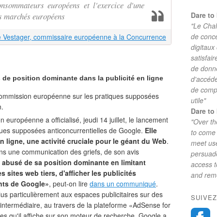
onsommateurs européens et l'exercice d'une
Dare to 
es marchés européens
"Le Chal
de conc
 Vestager, commissaire européenne à la Concurrence
digitaux
satisfai
de donne
e position dominante dans la publicité en ligne
d'accéde
de comp
a commission européenne sur les pratiques supposées
utile"
n.
Dare to 
européenne a officialisé, jeudi 14 juillet, le lancement
"Over th
ques supposées anticoncurrentielles de Google.
Elle
to come 
en ligne, une activité cruciale pour le géant du Web
.
meet use
s une communication des griefs, de son avis
persuade
 a abusé de sa position dominante en limitant
access 
es sites web tiers, d'afficher les publicités
and reme
nts de Google»
, peut-on lire
dans un communiqué
.
lus particulièrement aux espaces publicitaires sur des
SUIVEZ
'intermédiaire, au travers de la plateforme «AdSense for
ées qu'il affiche sur son moteur de recherche. Google a