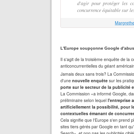
d'agir pour protéger les c
concurrence équitable sur l
Margrethe
L'Europe soupçonne Google d'abus d
Il s'agit de la troisième enquête de l
anticoncurrentielles du géant américai
Jamais deux sans trois? La Commission 
d'une
nouvelle enquête
sur les prati
porte sur le secteur de la publicité 
La Commission «a informé Google, dan
préliminaire selon lequel
l'entreprise
artificiellement la possibilité, pour l
contextuelles émanant de concurre
Cela signifie que l'Europe s'en prend p
sites tiers gérés par Google en tant qu
Search», et non pas les publicités cibl