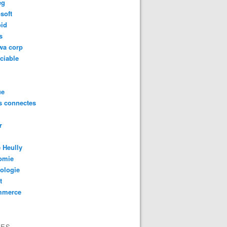
eg
soft
oid
s
wa corp
ciable
ue
s connectes
r
 Heully
omie
ologie
t
mmerce
VES