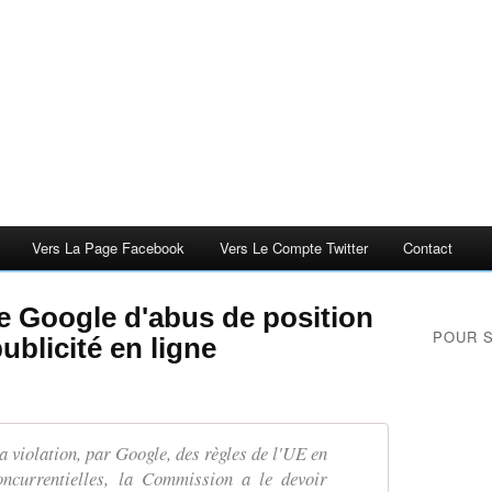
Vers La Page Facebook
Vers Le Compte Twitter
Contact
 Google d'abus de position
POUR 
ublicité en ligne
a violation, par Google, des règles de l'UE en
oncurrentielles, la Commission a le devoir