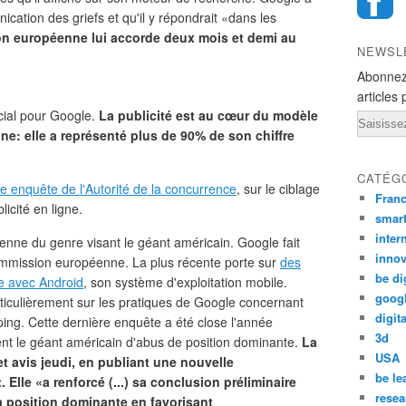
ication des griefs et qu'il y répondrait «dans les
n européenne lui accorde deux mois et demi au
NEWSL
Abonnez
articles 
cial pour Google.
La publicité est au cœur du modèle
Email
ne: elle a représenté plus de 90% de son chiffre
CATÉG
e enquête de l'Autorité de la concurrence
, sur le ciblage
Fran
icité en ligne.
smar
inter
opéenne du genre visant le géant américain. Google fait
innov
ommission européenne. La plus récente porte sur
des
be di
e avec Android
, son système d'exploitation mobile.
goog
rticulièrement sur les pratiques de Google concernant
digita
ng. Cette dernière enquête a été close l'année
3d
ment le géant américain d'abus de position dominante.
La
USA
 avis jeudi, en publiant une nouvelle
be le
 Elle «a renforcé (...) sa conclusion préliminaire
resea
a position dominante en favorisant