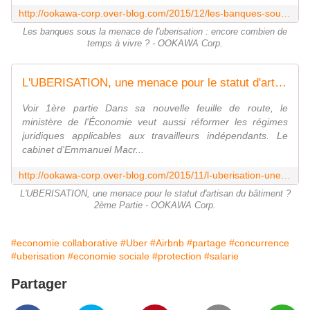
http://ookawa-corp.over-blog.com/2015/12/les-banques-sous-la-menace-de-l-uberisation-encore-combien-de-temps-a-vivre.html
Les banques sous la menace de l'uberisation : encore combien de
temps à vivre ? - OOKAWA Corp.
L'UBERISATION, une menace pour le statut d'artisan du bâtiment ? 2ème Partie - OOKAWA Corp.
Voir 1ère partie Dans sa nouvelle feuille de route, le
ministère de l'Économie veut aussi réformer les régimes
juridiques applicables aux travailleurs indépendants. Le
cabinet d'Emmanuel Macr...
http://ookawa-corp.over-blog.com/2015/11/l-uberisation-une-menace-pour-le-statut-d-artisan-du-batiment-2eme-partie.html
L'UBERISATION, une menace pour le statut d'artisan du bâtiment ?
2ème Partie - OOKAWA Corp.
#economie collaborative
#Uber
#Airbnb
#partage
#concurrence
#uberisation
#economie sociale
#protection
#salarie
Partager