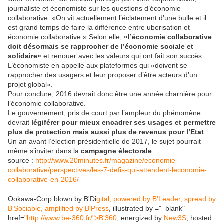
journaliste et économiste sur les questions d’économie
collaborative: «On vit actuellement l’éclatement d’une bulle et il
est grand temps de faire la différence entre uberisation et
économie collaborative.» Selon elle,
«l’économie collaborative
doit désormais se rapprocher de l’économie sociale et
solidaire»
et renouer avec les valeurs qui ont fait son succès.
L’économiste en appelle aux plateformes qui «doivent se
rapprocher des usagers et leur proposer d’être acteurs d’un
projet global».
Pour conclure, 2016 devrait donc être une année charnière pour
l’économie collaborative.
Le gouvernement, pris de court par l’ampleur du phénomène
devrait
légiférer pour mieux encadrer ses usages et permettre
plus de protection mais aussi plus de revenus pour l’Etat
.
Un an avant l’élection présidentielle de 2017, le sujet pourrait
même s’inviter dans la
campagne électorale
.
source :
http://www.20minutes.fr/magazine/economie-
collaborative/perspectives/les-7-defis-qui-attendent-leconomie-
collaborative-en-2016/
Ookawa-Corp blown by B'Di
gital, powered by B'Leader, spread by
B'Sociable, amplified by B'Press
, illustrated by
="_blank"
href=
"http://www.be-360.fr/">B'360
, energized by
New3S
, hosted