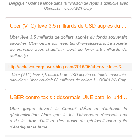
Belgique : Uber se lance dans la livraison de repas à domicile avec
UberEats - OOKAWA Corp.
Uber (VTC) lève 3,5 milliards de USD auprès du fonds souverain saoudien : Uber vaudrait 68 milliards de dollars ! - OOKAWA Corp.
Uber lève 3,5 milliards de dollars auprès du fonds souverain
saoudien Uber ouvre son éventail d'investisseurs. La société
de véhicule avec chauffeur vient de lever 3,5 milliards de
dollars (e...
http://ookawa-corp.over-blog.com/2016/06/uber-vtc-leve-3-5-milliards-de-usd-aupres-du-fonds-souverain-saoudien-uber-vaudrait-68-milliards-de-dollars.html
Uber (VTC) lève 3,5 milliards de USD auprès du fonds souverain
saoudien : Uber vaudrait 68 milliards de dollars ! - OOKAWA Corp.
UBER contre taxis : désormais UNE bataille juridique - OOKAWA Corp.
Uber gagne devant le Conseil d'État et s'autorise la
géolocalisation Alors que la loi Thévenoud réservait aux
taxis le droit d'utiliser des outils de géolocalisation (afin
d'éradiquer la fame...