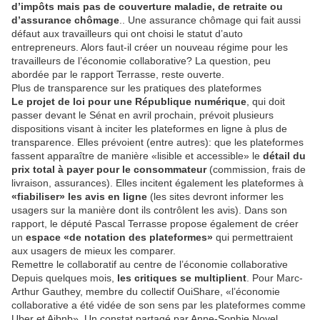
d’impôts mais pas de couverture maladie, de retraite ou
d’assurance chômage
.. Une assurance chômage qui fait aussi
défaut aux travailleurs qui ont choisi le statut d’auto
entrepreneurs. Alors faut-il créer un nouveau régime pour les
travailleurs de l’économie collaborative? La question, peu
abordée par le rapport Terrasse, reste ouverte.
Plus de transparence sur les pratiques des plateformes
Le projet de loi pour une République numérique
, qui doit
passer devant le Sénat en avril prochain, prévoit plusieurs
dispositions visant à inciter les plateformes en ligne à plus de
transparence. Elles prévoient (entre autres): que les plateformes
fassent apparaître de manière «lisible et accessible» le
détail du
prix total à payer pour le consommateur
(commission, frais de
livraison, assurances). Elles incitent également les plateformes à
«fiabiliser» les avis en ligne
(les sites devront informer les
usagers sur la manière dont ils contrôlent les avis). Dans son
rapport, le député Pascal Terrasse propose également de créer
un
espace «de notation des plateformes»
qui permettraient
aux usagers de mieux les comparer.
Remettre le collaboratif au centre de l’économie collaborative
Depuis quelques mois,
les critiques se multiplient
. Pour Marc-
Arthur Gauthey, membre du collectif OuiShare, «l’économie
collaborative a été vidée de son sens par les plateformes comme
Uber et Aibnb». Un constat partagé par Anne-Sophie Novel,