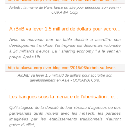
Airbnb : la mairie de Paris lance un site pour dénoncer son voisin -
OOKAWA Corp.
AirBnB va lever 1,5 milliard de dollars pour accroitre son developpement en Asie - OOKAWA Corp.
Avec ce nouveau tour de table destiné à accroître son
développement en Asie, l'entreprise est désormais valorisée
à 24 milliards d'euros. La " sharing economy " a le vent en
poupe. Après Ub...
http://ookawa-corp.over-blog.com/2015/06/airbnb-va-lever-1-5-milliard-de-dollars-pour-accroitre-son-developpement-en-asie.html
AirBnB va lever 1,5 milliard de dollars pour accroitre son
developpement en Asie - OOKAWA Corp.
Les banques sous la menace de l'uberisation : encore combien de temps à vivre ? - OOKAWA Corp.
Qu'il s'agisse de la densité de leur réseau d'agences ou des
partenariats qu'ils nouent avec les FinTech, les parades
imaginées par les établissements traditionnels n'auront
guère d'utilité, ...