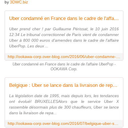
by
3DWC.biz
Uber condamné en France dans le cadre de l'affaire UberPop - OOKAWA Corp.
Uber prend cher ! par Guillaume Périssat, le 10 juin 2016
12:34 Le tribunal correctionnel de Paris vient de condamner
Uber à 800 000 euros d'amendes dans le cadre de l'affaire
UberPop. Les deux ...
http://ookawa-corp.over-blog.com/2016/06/uber-condamne-en-france-dans-le-cadre-de-l-affaire-uberpop.html
Uber condamné en France dans le cadre de l'affaire UberPop -
OOKAWA Corp.
Belgique : Uber se lance dans la livraison de repas à domicile avec UberEats - OOKAWA Corp.
La législation date de 1995, mais depuis lors, les tendances
ont évolué! BRUXELLESAlors que le service Uber X
rassemble désormais plus de 300 chauffeurs, Uber se lance
dans la livraison de repa...
http://ookawa-corp.over-blog.com/2016/07/belgique-uber-se-lance-dans-la-livraison-de-repas-a-domicile-avec-ubereats.html