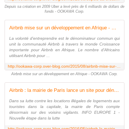
Depuis sa création en 2009 Uber a levé près de 6 milliards de dollars de
fonds - OOKAWA Corp.
Airbnb mise sur un développement en Afrique - OOKAWA Corp.
La volonté d'entreprendre est le dénominateur commun qui
unit la communauté Airbnb à travers le monde Croissance
importante pour Airbnb en Afrique. Le nombre d'Africains
utilisant Airbnb pour ...
http://ookawa-corp.over-blog.com/2015/08/airbnb-mise-sur-un-developpement-en-afrique.html
Airbnb mise sur un développement en Afrique - OOKAWA Corp.
Airbnb : la mairie de Paris lance un site pour dénoncer son voisin - OOKAWA Corp.
Dans sa lutte contre les locations illégales de logements aux
touristes dans la capitale, la mairie de Paris compte
désormais sur des voisins vigilants. INFO EUROPE 1 -
Nouvelle étape dans la lutte
http://ookawa-corp.over-blog.com/2016/05/airbnb-la-mairie-de-paris-lance-un-site-pour-denoncer-son-voisin.html