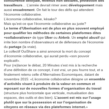
concurrence déloyale, revenus non déclarés, protection des
travailleurs
… L’année devrait rimer avec
développement
mais
aussi
encadrement
. On fait le tour des défis qui attendent
l'économie collaborative.
L’économie collaborative, késako?
Mais qu’est-ce que l’économie collaborative au juste?
Le terme d’Uberisation est de plus en plus souvent employé
pour qualifier les méthodes de certaines plateformes dites
«collaboratives»
de type
Uber
ou
Airbnb
. Un
emploi abusif
qui
irrite bon nombre d'observateurs et de défenseurs de l'économie
du
partage
(la vraie).
Le collectif OuiShare a ainsi annoncé la mort du concept
d'économie collaborative, qui aurait perdu «son pouvoir
explicatif».
Pour (re)lancer le débat, 20 Minutes s'est mis à la recherche
d'une définition de ce concept, il est vrai, un peu fourre tout, et a
finalement retenu celle d’Alternatives Economiques, datant de
novembre 2015: «L’économie collaborative désigne un
ensemble
d’activités visant à produire de la valeur en commun et
reposant sur de nouvelles formes d’organisation du travai
l
(structure plus horizontale que verticale, mutualisation des
espaces, des outils et des bien).
L’accent est mis sur l’usage
plutôt que sur la possession et sur l’organisation de
citoyens en réseaux via des plateformes internet.
»