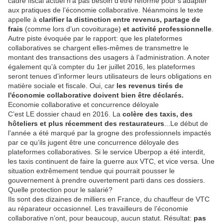
cadre fiscal actuel n’a pas besoin d’être réformé pour s’adapter
aux pratiques de l’économie collaborative. Néanmoins le texte
appelle à
clarifier la distinction entre revenus, partage de
frais
(comme lors d’un covoiturage)
et activité professionnelle
.
Autre piste évoquée par le rapport: que les plateformes
collaboratives se chargent elles-mêmes de transmettre le
montant des transactions des usagers à l’administration. A noter
également qu’à compter du 1er juillet 2016, les plateformes
seront tenues d’informer leurs utilisateurs de leurs obligations en
matière sociale et fiscale. Oui, car
les revenus tirés de
l'économie collaborative doivent bien être déclarés.
Economie collaborative et concurrence déloyale
C’est LE dossier chaud en 2016. La
colère des taxis, des
hôteliers et plus récemment des restaurateurs
...Le début de
l’année a été marqué par la grogne des professionnels impactés
par ce qu’ils jugent être une concurrence déloyale des
plateformes collaboratives. Si le service Uberpop a été interdit,
les taxis continuent de faire la guerre aux VTC, et vice versa. Une
situation extrêmement tendue qui pourrait pousser le
gouvernement à prendre ouvertement parti dans ces dossiers.
Quelle protection pour le salarié?
Ils sont des dizaines de milliers en France, du chauffeur de VTC
au réparateur occasionnel. Les travailleurs de l’économie
collaborative n’ont, pour beaucoup, aucun statut. Résultat:
pas