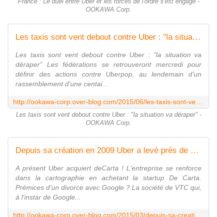
France : Le duel entre Uber et les forces de l'ordre s'est engagé -
OOKAWA Corp.
Les taxis sont vent debout contre Uber : "la situation va déraper" - OOKAWA Corp.
Les taxis sont vent debout contre Uber : "la situation va
déraper" Les fédérations se retrouveront mercredi pour
définir des actions contre Uberpop, au lendemain d'un
rassemblement d'une centai...
http://ookawa-corp.over-blog.com/2015/06/les-taxis-sont-vent-debout-contre-uber-la-situation-va-deraper.html
Les taxis sont vent debout contre Uber : "la situation va déraper" -
OOKAWA Corp.
Depuis sa création en 2009 Uber a levé près de 6 milliards de dollars de fonds - OOKAWA Corp.
A présent Uber acquiert deCarta ! L'entreprise se renforce
dans la cartographie en achetant la startup De Carta.
Prémices d'un divorce avec Google ? La société de VTC qui,
à l'instar de Google...
http://ookawa-corp.over-blog.com/2015/03/depuis-sa-creation-en-2009-uber-a-leve-pres-de-6-milliards-de-dollars-de-fonds.html