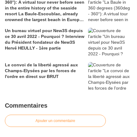
360°): A virtual tour never before seen
in the entire history of the seaside
resort La Baule-Escoublac, already
crowned the largest beach in Europe
and one of the most beautiful bays in
Un bureau virtuel pour New3S depuis
the world
ce 30 avril 2022 - Pourquoi ? Interview
du Président fondateur de New3S
Hervé HEULLY - 1ère partie
Le convoi de la liberté agressé aux
Champs-Elysées par les forces de
l'ordre en direct sur BRUT
Commentaires
Ajouter un commentaire