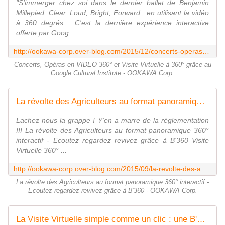
"S'immerger chez soi dans le dernier ballet de Benjamin
Millepied, Clear, Loud, Bright, Forward , en utilisant la vidéo
à 360 degrés : C'est la dernière expérience interactive
offerte par Goog...
http://ookawa-corp.over-blog.com/2015/12/concerts-operas-en-video-360-et-visite-virtuelle-a-360-grace-au-google-cultural-institute.html
Concerts, Opéras en VIDEO 360° et Visite Virtuelle à 360° grâce au
Google Cultural Institute - OOKAWA Corp.
La révolte des Agriculteurs au format panoramique 360° interactif - Ecoutez regardez revivez grâce à B'360 - OOKAWA Corp.
Lachez nous la grappe ! Y'en a marre de la réglementation
!!! La révolte des Agriculteurs au format panoramique 360°
interactif - Ecoutez regardez revivez grâce à B'360 Visite
Virtuelle 360° ...
http://ookawa-corp.over-blog.com/2015/09/la-revolte-des-agriculteurs-au-format-panoramique-360-interactif-ecoutez-regardez-revivez-grace-a-b-360.html
La révolte des Agriculteurs au format panoramique 360° interactif -
Ecoutez regardez revivez grâce à B'360 - OOKAWA Corp.
La Visite Virtuelle simple comme un clic : une B'360 pour chaque scène de la vie - OOKAWA Corp.