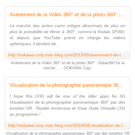
Avènement de la Vidéo 360° et de la photo 360° : Dubai360 fut la mèche ... - OOKAWA Corp.
Le marché des action cams intègre désormais de plus en
plus la possibilité de filmer à 360°, comme la Kodak SP360,
et depuis que YouTube prend en charge les vidéos
sphériques, il devient de...
http://ookawa-corp.over-blog.com/2015/05/avenement-de-la-video-360-et-de-la-photo-360-dubai360-fut-la-meche.html
Avènement de la Vidéo 360° et de la photo 360° : Dubai360 fut la
mèche ... - OOKAWA Corp.
Visualisation de la photographie panoramique 360° par des lunettes VR : Realité immersive et Vraie Visite Virtuelle (3V) au programme ! - OOKAWA Corp.
I hope this (VR) will be one of the killer apps for 5G
Visualisation de la photographie panoramique 360° par des
lunettes VR : Realité immersive et Vraie Visite Virtuelle (3V)
au programme ! ...
http://ookawa-corp.over-blog.com/2016/04/visualisation-de-la-photographie-panoramique-360-par-des-lunettes-vr-realite-immersive-et-vraie-visite-virtuelle-3v-au-programme.htm
Visualisation de la photographie panoramique 360° par des lunettes VR