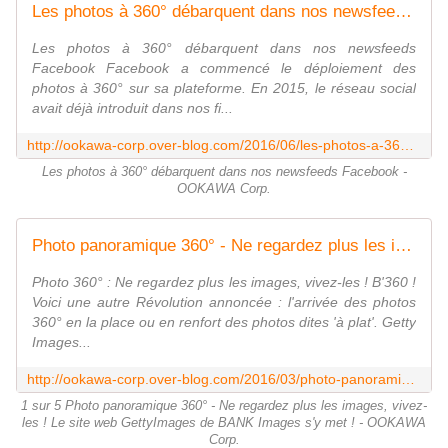
Les photos à 360° débarquent dans nos newsfeeds Facebook - OOKAWA Corp.
Les photos à 360° débarquent dans nos newsfeeds
Facebook Facebook a commencé le déploiement des
photos à 360° sur sa plateforme. En 2015, le réseau social
avait déjà introduit dans nos fi...
http://ookawa-corp.over-blog.com/2016/06/les-photos-a-360-debarquent-dans-nos-newsfeeds-facebook.html
Les photos à 360° débarquent dans nos newsfeeds Facebook -
OOKAWA Corp.
Photo panoramique 360° - Ne regardez plus les images, vivez-les ! Le site web GettyImages de BANK Images s'y met ! - OOKAWA Corp.
Photo 360° : Ne regardez plus les images, vivez-les ! B'360 !
Voici une autre Révolution annoncée : l'arrivée des photos
360° en la place ou en renfort des photos dites 'à plat'. Getty
Images...
http://ookawa-corp.over-blog.com/2016/03/photo-panoramique-360-ne-regardez-plus-les-images-vivez-les-le-site-web-getty-images-de-bank-images-s-y-met.html
1 sur 5 Photo panoramique 360° - Ne regardez plus les images, vivez-
les ! Le site web GettyImages de BANK Images s'y met ! - OOKAWA
Corp.