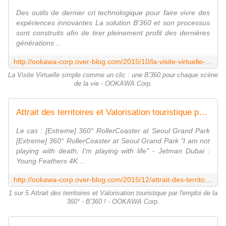
Des outils de dernier cri technologique pour faire vivre des
expériences innovantes La solution B'360 et son processus
sont construits afin de tirer pleinement profit des dernières
générations ...
http://ookawa-corp.over-blog.com/2015/10/la-visite-virtuelle-simple-comme-un-clic-une-b-360-pour-chaque-scene-de-la-vie.html
La Visite Virtuelle simple comme un clic : une B'360 pour chaque scène
de la vie - OOKAWA Corp.
Attrait des territoires et Valorisation touristique par l'emploi de la 360° - B'360 ! - OOKAWA Corp.
Le cas : [Extreme] 360° RollerCoaster at Seoul Grand Park
[Extreme] 360° RollerCoaster at Seoul Grand Park "I am not
playing with death, I'm playing with life" - Jetman Dubai :
Young Feathers 4K ...
http://ookawa-corp.over-blog.com/2015/12/attrait-des-territoires-et-valorisation-touristique-par-l-emploi-de-la-360-b-360.html
1 sur 5 Attrait des territoires et Valorisation touristique par l'emploi de la
360° - B'360 ! - OOKAWA Corp.