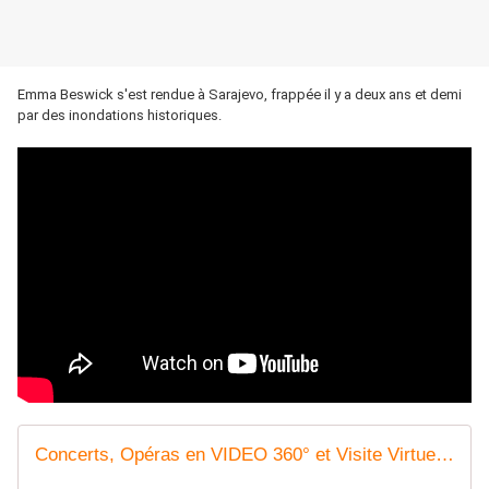
Emma Beswick s'est rendue à Sarajevo, frappée il y a deux ans et demi
par des inondations historiques.
Concerts, Opéras en VIDEO 360° et Visite Virtuelle à 360° grâce au Google Cultural Institute - OOKAWA Corp.