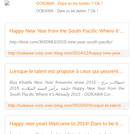
OOKAWA - Dare to be better ? Ok !
Happy New Year from the South Pacific Where It's Already 2015 - OOKAWA Corp.
http://time.com/3650993/2015-new-year-south-pacific/
http://ookawa-corp.over-blog.com/2014/12/happy-new-year-from-the-south-pacific-where-it-s-already-2015.html
Lorsque le talent est proposé à ceux qui peuvent financer, dépasse-t-on le seuil du rêve pour atteindre le Virtu-Réel ? - OOKAWA Corp.
Burj Khalifa New Year fireworks show 2015 - احتفالات برج
خليفة برأس السنة الميلادية 2015 Happy New Year from the
South Pacific Where It's Already 2015 - OOKAWA Cor...
http://ookawa-corp.over-blog.com/2015/02/lorsque-le-talent-est-propose-a-ceux-qui-peuvent-financer-depasse-t-on-le-seuil-du-reve-pour-atteindre-le-virtu-reel.html
Happy new year! Welcome to 2014! Dare to be better ? OK ! - OOKAWA Corp.