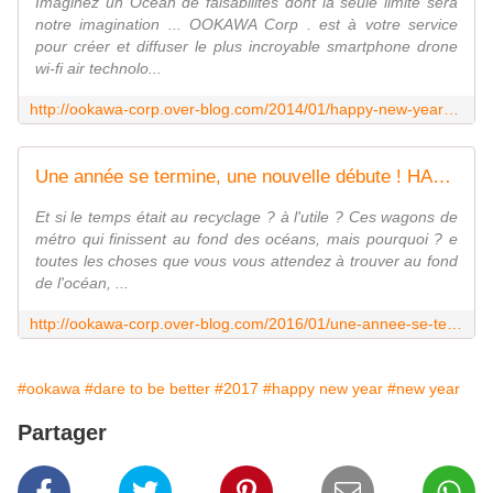
Imaginez un Océan de faisabilités dont la seule limite sera
notre imagination ... OOKAWA Corp . est à votre service
pour créer et diffuser le plus incroyable smartphone drone
wi-fi air technolo...
http://ookawa-corp.over-blog.com/2014/01/happy-new-year-everyone-welcome-to-2014-dare-to-be-better-ok.html
Une année se termine, une nouvelle débute ! HAPPY New YEAR by OOKAWA !! - OOKAWA Corp.
Et si le temps était au recyclage ? à l'utile ? Ces wagons de
métro qui finissent au fond des océans, mais pourquoi ? e
toutes les choses que vous vous attendez à trouver au fond
de l'océan, ...
http://ookawa-corp.over-blog.com/2016/01/une-annee-se-termine-une-nouvelle-debute-happy-new-year-by-ookawa.html
#ookawa
#dare to be better
#2017
#happy new year
#new year
Partager