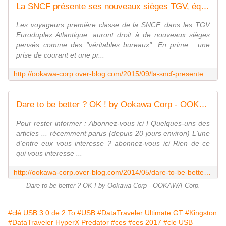
La SNCF présente ses nouveaux sièges TGV, équipés en USB - OOKAWA Corp.
Les voyageurs première classe de la SNCF, dans les TGV
Euroduplex Atlantique, auront droit à de nouveaux sièges
pensés comme des "véritables bureaux". En prime : une
prise de courant et une pr...
http://ookawa-corp.over-blog.com/2015/09/la-sncf-presente-ses-nouveaux-sieges-tgv-equipes-en-usb.html
Dare to be better ? OK ! by Ookawa Corp - OOKAWA Corp.
Pour rester informer : Abonnez-vous ici ! Quelques-uns des
articles ... récemment parus (depuis 20 jours environ) L'une
d'entre eux vous interesse ? abonnez-vous ici Rien de ce
qui vous interesse ...
http://ookawa-corp.over-blog.com/2014/05/dare-to-be-better-ok-by-ookawa-corp.html
Dare to be better ? OK ! by Ookawa Corp - OOKAWA Corp.
#clé USB 3.0 de 2 To
#USB
#DataTraveler Ultimate GT
#Kingston
#DataTraveler HyperX Predator
#ces
#ces 2017
#cle USB