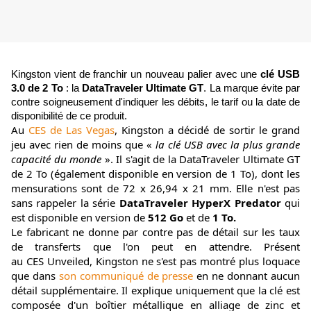
Kingston vient de franchir un nouveau palier avec une
clé USB
3.0 de 2 To
: la
DataTraveler Ultimate GT
. La marque évite par
contre soigneusement d'indiquer les débits, le tarif ou la date de
disponibilité de ce produit.
Au
CES de Las Vegas
, Kingston a décidé de sortir le grand
jeu avec rien de moins que «
la clé USB avec la plus grande
capacité du monde
». Il s'agit de la DataTraveler Ultimate GT
de 2 To (également disponible en version de 1 To), dont les
mensurations sont de 72 x 26,94 x 21 mm. Elle n'est pas
sans rappeler la série
DataTraveler HyperX Predator
qui
est disponible en version de
512 Go
et de
1 To.
Le fabricant ne donne par contre pas de détail sur les taux
de transferts que l'on peut en attendre. Présent
au
CES
Unveiled, Kingston ne s'est pas montré plus loquace
que dans
son communiqué de presse
en ne donnant aucun
détail supplémentaire. Il explique uniquement que la clé est
composée d'un boîtier métallique en alliage de zinc et