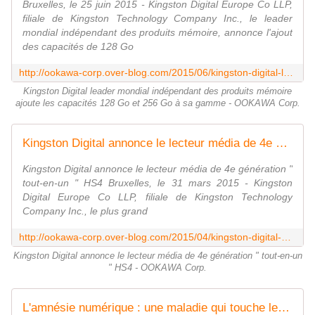
Bruxelles, le 25 juin 2015 - Kingston Digital Europe Co LLP,
filiale de Kingston Technology Company Inc., le leader
mondial indépendant des produits mémoire, annonce l'ajout
des capacités de 128 Go
http://ookawa-corp.over-blog.com/2015/06/kingston-digital-leader-mondial-independant-des-produits-memoire-ajoute-les-capacites-128-go-et-256-go-a-sa-gamme.html
Kingston Digital leader mondial indépendant des produits mémoire
ajoute les capacités 128 Go et 256 Go à sa gamme - OOKAWA Corp.
Kingston Digital annonce le lecteur média de 4e génération " tout-en-un " HS4 - OOKAWA Corp.
Kingston Digital annonce le lecteur média de 4e génération "
tout-en-un " HS4 Bruxelles, le 31 mars 2015 - Kingston
Digital Europe Co LLP, filiale de Kingston Technology
Company Inc., le plus grand
http://ookawa-corp.over-blog.com/2015/04/kingston-digital-annonce-le-lecteur-media-de-4e-generation-tout-en-un-hs4.html
Kingston Digital annonce le lecteur média de 4e génération " tout-en-un
" HS4 - OOKAWA Corp.
L'amnésie numérique : une maladie qui touche les utilisateurs du monde dématérialisé - OOKAWA Corp.