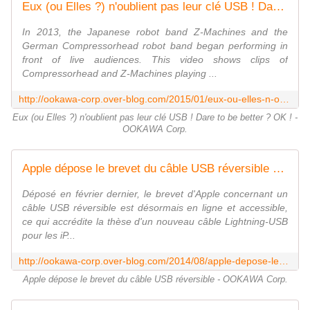
Eux (ou Elles ?) n'oublient pas leur clé USB ! Dare to be better ? OK ! - OOKAWA Corp.
In 2013, the Japanese robot band Z-Machines and the
German Compressorhead robot band began performing in
front of live audiences. This video shows clips of
Compressorhead and Z-Machines playing ...
http://ookawa-corp.over-blog.com/2015/01/eux-ou-elles-n-oublient-pas-leur-cle-usb-dare-to-be-better-ok.html
Eux (ou Elles ?) n'oublient pas leur clé USB ! Dare to be better ? OK ! -
OOKAWA Corp.
Apple dépose le brevet du câble USB réversible - OOKAWA Corp.
Déposé en février dernier, le brevet d'Apple concernant un
câble USB réversible est désormais en ligne et accessible,
ce qui accrédite la thèse d'un nouveau câble Lightning-USB
pour les iP...
http://ookawa-corp.over-blog.com/2014/08/apple-depose-le-brevet-du-cable-usb-reversible.html
Apple dépose le brevet du câble USB réversible - OOKAWA Corp.