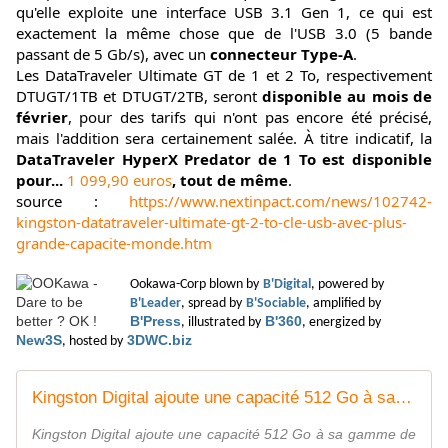
qu'elle exploite une interface USB 3.1 Gen 1, ce qui est
exactement la même chose que de l'USB 3.0 (5 bande
passant de 5 Gb/s), avec un
connecteur Type-A
.
Les DataTraveler Ultimate GT de 1 et 2 To, respectivement
DTUGT/1TB et DTUGT/2TB, seront
disponible au mois de
février
, pour des tarifs qui n'ont pas encore été précisé,
mais l'addition sera certainement salée. À titre indicatif, la
DataTraveler HyperX Predator de 1 To est disponible
pour...
1 099,90 euros
, tout de même
.
source :
https://www.nextinpact.com/news/102742-
kingston-datatraveler-ultimate-gt-2-to-cle-usb-avec-plus-
grande-capacite-monde.htm
Ookawa-Corp blown by
B'Digital
, powered by
B'Leader
, spread by
B'Sociable
, amplified by
B'Press
B'360
, illustrated by
, energized by
New3S
3DWC.biz
, hosted by
Kingston Digital ajoute une capacité 512 Go à sa gamme de cartes - OOKAWA Corp.
Kingston Digital ajoute une capacité 512 Go à sa gamme de