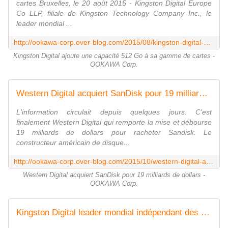
cartes Bruxelles, le 20 août 2015 - Kingston Digital Europe
Co LLP, filiale de Kingston Technology Company Inc., le
leader mondial ...
http://ookawa-corp.over-blog.com/2015/08/kingston-digital-ajoute-une-capacite-512-go-a-sa-gamme-de-cartes.html
Kingston Digital ajoute une capacité 512 Go à sa gamme de cartes -
OOKAWA Corp.
Western Digital acquiert SanDisk pour 19 milliards de dollars - OOKAWA Corp.
L'information circulait depuis quelques jours. C'est
finalement Western Digital qui remporte la mise et débourse
19 milliards de dollars pour racheter Sandisk. Le
constructeur américain de disque...
http://ookawa-corp.over-blog.com/2015/10/western-digital-acquiert-sandisk-pour-19-milliards-de-dollars.html
Western Digital acquiert SanDisk pour 19 milliards de dollars -
OOKAWA Corp.
Kingston Digital leader mondial indépendant des produits mémoire ajoute les capacités 128 Go et 256 Go à sa gamme - OOKAWA Corp.