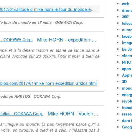
web
http://ookawa-corp.over-blog.com/2017/01/latitude-0-mike-horn-le-tour-du-monde-en-17-mois.html
dron
360°
 le tour du monde en 17 mois - OOKAWA Corp.
tele
nume
face
Mike HORN - expédition ARKTOS - OOKAWA Corp.
imag
be 36
mpé et à la détermination en titane se lance dans le
video
 polaire Arctique sur 20 000km. Pour mener à bien ce
NTIC
apps
Appl
3D
-blog.com/2017/01/mike-horn-expedition-arktos.html
mon
energ
pédition ARKTOS - OOKAWA Corp.
revol
trans
Mike HORN : Vouloir toucher les étoiles - OOKAWA Corp.
resea
dare 
st unique au monde. Et pas forcément parce qu'il a
Goog
voile, en pirogue, à pied et à vélo, n'hésitant pas à