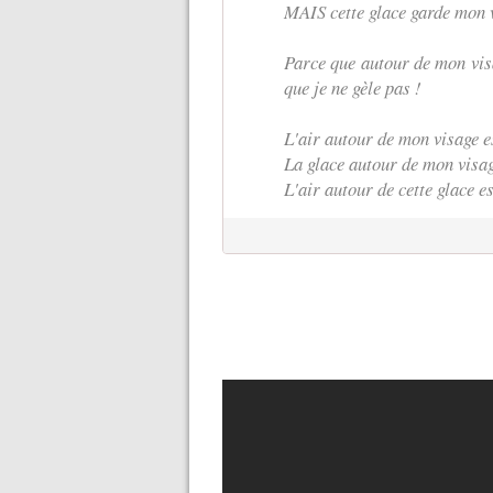
MAIS cette glace garde mon v
Parce que autour de mon visag
que je ne gèle pas !
L'air autour de mon visage e
La glace autour de mon visag
L'air autour de cette glace e