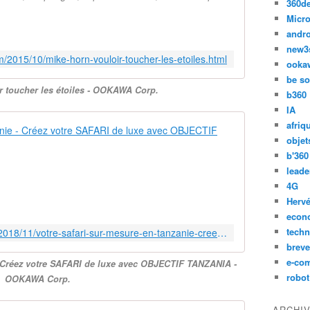
360d
Micro
andr
new3
/2015/10/mike-horn-vouloir-toucher-les-etoiles.html
ooka
be so
r toucher les étoiles - OOKAWA Corp.
b360
IA
afriq
Votre Safar
objet
S
b'360
a
leade
f
4G
a
Hervé
r
econ
i
techn
http://ookawa-corp.over-blog.com/2018/11/votre-safari-sur-mesure-en-tanzanie-creez-votre-safari-de-luxe-avec-objectif-tanzania.html
s
breve
u
e-co
- Créez votre SAFARI de luxe avec OBJECTIF TANZANIA -
r
robot
OOKAWA Corp.
m
e
s
ARCHI