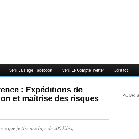
Vers La Page Facebook
Vers Le Compte Twitter
Contact
ence : Expéditions de
POUR 
ion et maîtrise des risques
rce que je tire une luge de 200 kilos,