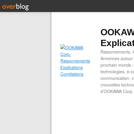
OOKAWA
Explica
Raisonnements, A
Annonces autour d
prochain monde : 
technologies, e-co
communication, vi
(nouvelles technol
d'OOKAWA Corp.