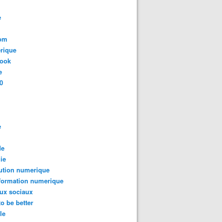
e
com
rique
book
e
0
e
de
ie
ution numerique
formation numerique
ux sociaux
to be better
le