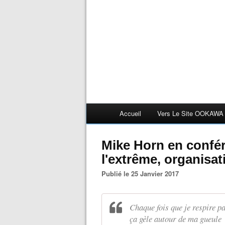
Accueil
Vers Le Site OOKAWA
Mike Horn en confér
l'extrême, organisat
Publié le 25 Janvier 2017
Chaque fois que je respire pa
ça gèle autour de ma gueule