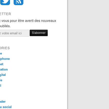
ETTER
-vous pour être averti des nouveaux
publiés.
ORIES
ce
tphone
net
ation
gital
le
l
ader
u social