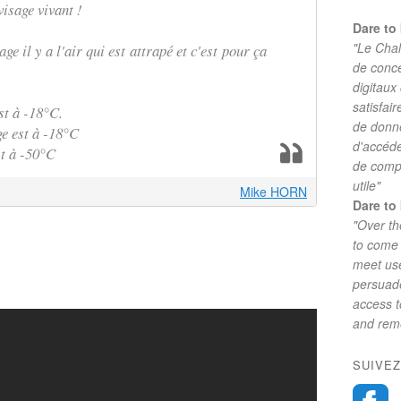
isage vivant !
Dare to 
"Le Chal
e il y a l'air qui est attrapé et c'est pour ça
de conc
digitaux
satisfai
st à -18°C.
de donne
e est à -18°C
d'accéde
st à -50°C
de comp
utile"
Mike HORN
Dare to 
"Over th
to come 
meet use
persuade
access 
and reme
SUIVEZ