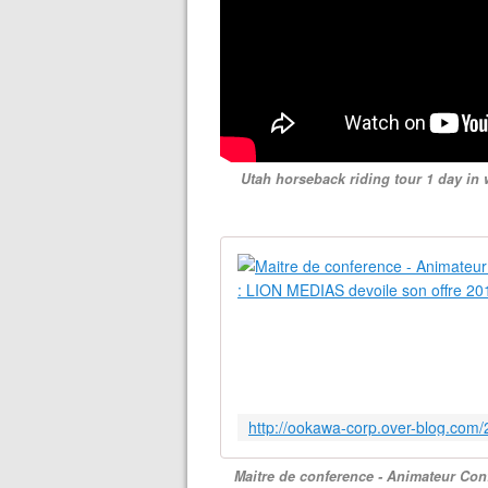
Utah horseback riding tour 1 day in 
Maitre de conference - Animateur Conf