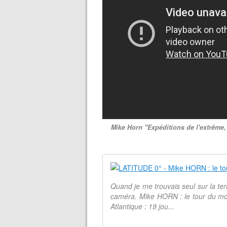
Mike Horn "Expéditions de l'extrême,
Quand je me trouvais seul sur la te
caméra. Mike HORN : le tour du mon
Atlantique : 19 jou...