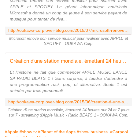
Microsoft rénove son service musical pour rivaliser avec
APPLE et SPOTIFY Le géant informatique américain
Microsoft a donné un coup de jeune à son service payant de
musique pour tenter de riva...
http://ookawa-corp.over-blog.com/2015/07/microsoft-renove-son-service-musical-pour-rivaliser-avec-apple-et-spotify.html
Microsoft rénove son service musical pour rivaliser avec APPLE et
SPOTIFY - OOKAWA Corp.
Création d'une station mondiale, émettant 24 heures sur 24 et 7 jours sur 7 - streaming d'Apple Music - Radio BEATS 1 - OOKAWA Corp.
Et l'histoire ne fait que commencer APPLE MUSIC LANCE
SA RADIO BEATS 1 ! Sans surprise, il faudra s'attendre à
une programmation rock, pop, et alternative. Beats 1 est
animée par trois personnali...
http://ookawa-corp.over-blog.com/2015/06/creation-d-une-station-mondiale-emettant-24-heures-sur-24-et-7-jours-sur-7-streaming-d-apple-music-radio-beats-1.html
Création d'une station mondiale, émettant 24 heures sur 24 et 7 jours
sur 7 - streaming d'Apple Music - Radio BEATS 1 - OOKAWA Corp.
#Apple
#show tv
#Planet of the Apps
#show business.
#Carpool