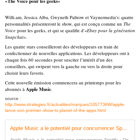
«The Voice pour les geeks»
Willi.am, Jessica Alba, Gwyneth Paltrow et Vaynermedia's: quatre
personnalités présenteront le show, qui est conçu comme un
The
Voice
pour les geeks, et qui se qualifie d'
«Ebay pour la génération
Snapchat»
.
Les quatre stars conseilleront des développeurs en train de
confectionner de nouvelles applications. Les développeurs ont à
chaque fois 60 secondes pour susciter l’intérêt d'un des
conseillers, qui swipent vers la gauche ou vers la droite pour
choisir leurs favoris.
Cette nouvelle émission commencera au printemps pour les
Apple Music
abonnés à
.
source :
http://www.strategies.fr/actualites/marques/1057736W/apple-
lance-son-premier-show-tv-planet-of-the-apps.html
Apple Music a le potentiel pour concurrencer Spotify : On-Demand music - OOKAWA Corp.
Apple Music a le potentiel pour concurrencer Spotify : On-