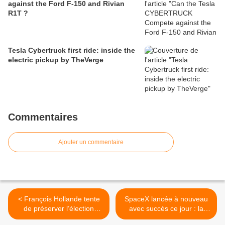
against the Ford F-150 and Rivian
R1T ?
Tesla Cybertruck first ride: inside the
electric pickup by TheVerge
Commentaires
Ajouter un commentaire
< François Hollande tente
SpaceX lancée à nouveau
de préserver l’élection
avec succès ce jour : la
présidentielle des
fusée Falcon 9 est montée,