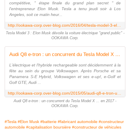
compétitive, " étape finale du grand plan secret " de
l'entrepreneur Elon Musk. Tesla a tenu jeudi soir à Los
Angeles, soit ce matin heur...
http://ookawa-corp.over-blog.com/2016/04/tesla-model-3-elon-musk-devoile-la-voiture-electrique-grand-public.html
Tesla Model 3 : Elon Musk dévoile la voiture électrique "grand public" -
OOKAWA Corp.
Audi Q8 e-tron : un concurrent du Tesla Model X ... en 2017 - OOKAWA Corp.
L'électrique et l'hybride rechargeable sont décidemment à la
fête au sein du groupe Volkswagen. Après Porsche et sa
Panamera S-E Hybrid, Volkswagen et ses e-up!, e-Golf et
Golf GTE, Audi ...
http://ookawa-corp.over-blog.com/2015/05/audi-q8-e-tron-un-concurrent-du-tesla-model-x-en-2017.html
Audi Q8 e-tron : un concurrent du Tesla Model X ... en 2017 -
OOKAWA Corp.
#Tesla
#Elon Musk
#batterie
#fabricant automobile
#constructeur
automobile
#capitalisation boursière
#constructeur de véhicules