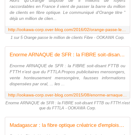
Alors qu'Orange dispose de 5 millions de foyers
raccordables en France il vient de passer la barre du million
de clients en fibre optique. Le communiqué d'Orange titre "
déjà un million de clien...
http://ookawa-corp.over-blog.com/2016/02/orange-passe-le-million-de-clients-fibre.html
1 sur 5 Orange passe le million de clients Fibre - OOKAWA Corp.
Enorme ARNAQUE de SFR : la FIBRE soit-disant FTTB ou FTTH n'est que du FTTLA - OOKAWA Corp.
Enorme ARNAQUE de SFR : la FIBRE soit-disant FTTB ou
FTTH n'est que du FTTLA Propos publicitaires mensongers,
vente honteusement mensongère, fausses informations
dispensées par oral, ... les ...
http://ookawa-corp.over-blog.com/2015/08/enorme-arnaque-de-sfr-la-fibre-soit-disant-fttb-ou-ftth-n-est-que-du-fttla.html
Enorme ARNAQUE de SFR : la FIBRE soit-disant FTTB ou FTTH n'est
que du FTTLA - OOKAWA Corp.
Madagascar : la fibre optique créatrice d'emplois - OOKAWA Corp.