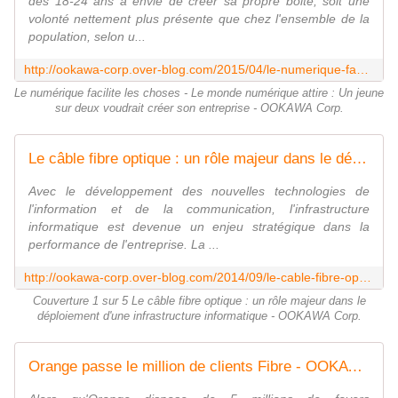
des 18-24 ans a envie de créer sa propre boite, soit une
volonté nettement plus présente que chez l'ensemble de la
population, selon u...
http://ookawa-corp.over-blog.com/2015/04/le-numerique-facilite-les-choses-le-monde-numerique-attire-un-jeune-sur-deux-voudrait-creer-son-entreprise.html
Le numérique facilite les choses - Le monde numérique attire : Un jeune
sur deux voudrait créer son entreprise - OOKAWA Corp.
Le câble fibre optique : un rôle majeur dans le déploiement d'une infrastructure informatique - OOKAWA Corp.
Avec le développement des nouvelles technologies de
l'information et de la communication, l'infrastructure
informatique est devenue un enjeu stratégique dans la
performance de l'entreprise. La ...
http://ookawa-corp.over-blog.com/2014/09/le-cable-fibre-optique-un-role-majeur-dans-le-deploiement-d-une-infrastructure-informatique.html
Couverture 1 sur 5 Le câble fibre optique : un rôle majeur dans le
déploiement d'une infrastructure informatique - OOKAWA Corp.
Orange passe le million de clients Fibre - OOKAWA Corp.