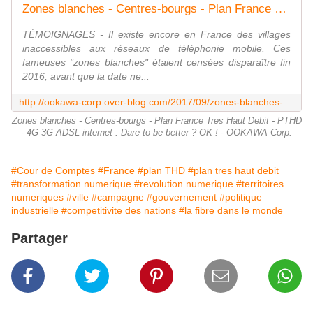
Zones blanches - Centres-bourgs - Plan France Tres Haut Debit - PTHD - 4G 3G ADSL internet : Dare to be better ? OK ! - OOKAWA Corp.
TÉMOIGNAGES - Il existe encore en France des villages
inaccessibles aux réseaux de téléphonie mobile. Ces
fameuses "zones blanches" étaient censées disparaître fin
2016, avant que la date ne...
http://ookawa-corp.over-blog.com/2017/09/zones-blanches-centres-bourgs-plan-france-tres-haut-debit-pthd-4g-3g-adsl-internet-dare-to-be-better-ok.html
Zones blanches - Centres-bourgs - Plan France Tres Haut Debit - PTHD
- 4G 3G ADSL internet : Dare to be better ? OK ! - OOKAWA Corp.
#Cour de Comptes
#France
#plan THD
#plan tres haut debit
#transformation numerique
#revolution numerique
#territoires
numeriques
#ville
#campagne
#gouvernement
#politique
industrielle
#competitivite des nations
#la fibre dans le monde
Partager