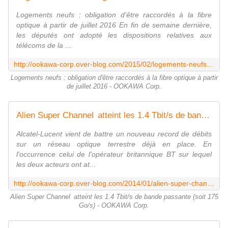
Logements neufs : obligation d'être raccordés à la fibre
optique à partir de juillet 2016 En fin de semaine dernière,
les députés ont adopté les dispositions relatives aux
télécoms de la ...
http://ookawa-corp.over-blog.com/2015/02/logements-neufs-obligation-d-etre-raccordes-a-la-fibre-optique-a-partir-de-juillet-2016.html
Logements neufs : obligation d'être raccordés à la fibre optique à partir
de juillet 2016 - OOKAWA Corp.
Alien Super Channel atteint les 1.4 Tbit/s de bande passante (soit 175 Go/s) - OOKAWA Corp.
Alcatel-Lucent vient de battre un nouveau record de débits
sur un réseau optique terrestre déjà en place. En
l'occurrence celui de l'opérateur britannique BT sur lequel
les deux acteurs ont at...
http://ookawa-corp.over-blog.com/2014/01/alien-super-channel-atteint-les-1-4-tbit-s-de-bande-passante.html
Alien Super Channel atteint les 1.4 Tbit/s de bande passante (soit 175
Go/s) - OOKAWA Corp.