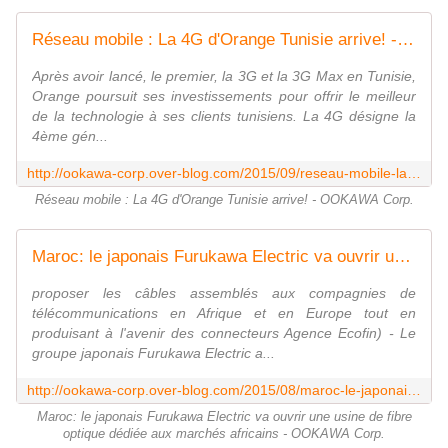
Réseau mobile : La 4G d'Orange Tunisie arrive! - OOKAWA Corp.
Après avoir lancé, le premier, la 3G et la 3G Max en Tunisie,
Orange poursuit ses investissements pour offrir le meilleur
de la technologie à ses clients tunisiens. La 4G désigne la
4ème gén...
http://ookawa-corp.over-blog.com/2015/09/reseau-mobile-la-4g-d-orange-tunisie-arrive.html
Réseau mobile : La 4G d'Orange Tunisie arrive! - OOKAWA Corp.
Maroc: le japonais Furukawa Electric va ouvrir une usine de fibre optique dédiée aux marchés africains - OOKAWA Corp.
proposer les câbles assemblés aux compagnies de
télécommunications en Afrique et en Europe tout en
produisant à l'avenir des connecteurs Agence Ecofin) - Le
groupe japonais Furukawa Electric a...
http://ookawa-corp.over-blog.com/2015/08/maroc-le-japonais-furukawa-electric-va-ouvrir-une-usine-de-fibre-optique-dediee-aux-marches-africains.html
Maroc: le japonais Furukawa Electric va ouvrir une usine de fibre
optique dédiée aux marchés africains - OOKAWA Corp.