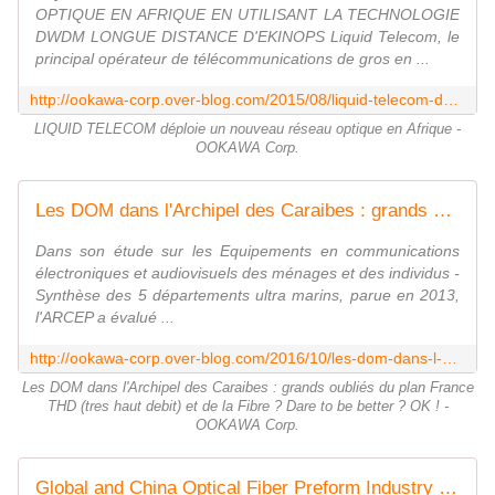
OPTIQUE EN AFRIQUE EN UTILISANT LA TECHNOLOGIE
DWDM LONGUE DISTANCE D'EKINOPS Liquid Telecom, le
principal opérateur de télécommunications de gros en ...
http://ookawa-corp.over-blog.com/2015/08/liquid-telecom-deploie-un-nouveau-reseau-optique-en-afrique.html
LIQUID TELECOM déploie un nouveau réseau optique en Afrique -
OOKAWA Corp.
Les DOM dans l'Archipel des Caraibes : grands oubliés du plan France THD (tres haut debit) et de la Fibre ? Dare to be better ? OK ! - OOKAWA Corp.
Dans son étude sur les Equipements en communications
électroniques et audiovisuels des ménages et des individus -
Synthèse des 5 départements ultra marins, parue en 2013,
l'ARCEP a évalué ...
http://ookawa-corp.over-blog.com/2016/10/les-dom-dans-l-archipel-des-caraibes-grands-oublies-du-plan-france-thd-tres-haut-debit-et-de-la-fibre-dare-to-be-better-ok.html
Les DOM dans l'Archipel des Caraibes : grands oubliés du plan France
THD (tres haut debit) et de la Fibre ? Dare to be better ? OK ! -
OOKAWA Corp.
Global and China Optical Fiber Preform Industry Report, 2013-2016 - OOKAWA Corp.