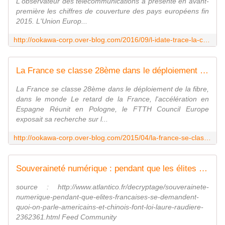
L'observateur des télécommunications a présenté en avant-
première les chiffres de couverture des pays européens fin
2015. L'Union Europ...
http://ookawa-corp.over-blog.com/2016/09/l-idate-trace-la-carte-europeenne-du-tres-haut-debit.html
La France se classe 28ème dans le déploiement de la fibre, dans le monde - OOKAWA Corp.
La France se classe 28ème dans le déploiement de la fibre,
dans le monde Le retard de la France, l'accélération en
Espagne Réunit en Pologne, le FTTH Council Europe
exposait sa recherche sur l...
http://ookawa-corp.over-blog.com/2015/04/la-france-se-classe-28eme-dans-le-deploiement-de-la-fibre-dans-le-monde.html
Souveraineté numérique : pendant que les élites françaises se demandent de quoi on parle, les Américains et les Chinois font la Loi ! - OOKAWA Corp.
source : http://www.atlantico.fr/decryptage/souverainete-
numerique-pendant-que-elites-francaises-se-demandent-
quoi-on-parle-americains-et-chinois-font-loi-laure-raudiere-
2362361.html Feed Community