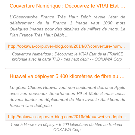
Couverture Numérique : Découvrez le VRAI Etat de la FRANCE profonde avec la carte THD - tres haut debit - - OOKAWA Corp.
L'Observatoire France Très Haut Débit révèle l'état de
délabrement de la France 1 image vaut 1000 mots
Quelques images pour des dizaines de milliers de mots. Le
Plan France Très Haut Débit ...
http://ookawa-corp.over-blog.com/2014/07/couverture-numerique-decouvrez-de-la-vrai-etat-de-la-france-profonde-avec-la-carte-thd-tres-haut-debit.html
Couverture Numérique : Découvrez le VRAI Etat de la FRANCE
profonde avec la carte THD - tres haut debit - - OOKAWA Corp.
Huawei va déployer 5 400 kilomètres de fibre au Burkina - OOKAWA Corp.
Le géant Chinois Huawei veut non seulement détroner Apple
avec ses nouveaux Smartphones P9 et Mate 8 mais aussi
devenir leader en déploiement de fibre avec le Backbone du
Burkina Une délégatio...
http://ookawa-corp.over-blog.com/2016/04/huawei-va-deployer-5-400-kilometres-de-fibre-au-burkina.html
1 sur 5 Huawei va déployer 5 400 kilomètres de fibre au Burkina -
OOKAWA Corp.