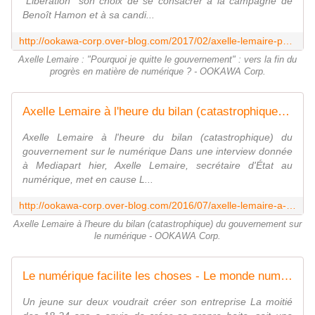
"Libération" son choix de se consacrer à la campagne de
Benoît Hamon et à sa candi...
http://ookawa-corp.over-blog.com/2017/02/axelle-lemaire-pourquoi-je-quitte-le-gouvernement-vers-la-fin-du-progres-en-matiere-de-numerique.html
Axelle Lemaire : "Pourquoi je quitte le gouvernement" : vers la fin du
progrès en matière de numérique ? - OOKAWA Corp.
Axelle Lemaire à l'heure du bilan (catastrophique) du gouvernement sur le numérique - OOKAWA Corp.
Axelle Lemaire à l'heure du bilan (catastrophique) du
gouvernement sur le numérique Dans une interview donnée
à Mediapart hier, Axelle Lemaire, secrétaire d'État au
numérique, met en cause L...
http://ookawa-corp.over-blog.com/2016/07/axelle-lemaire-a-l-heure-du-bilan-catastrophique-du-gouvernement-sur-le-numerique.html
Axelle Lemaire à l'heure du bilan (catastrophique) du gouvernement sur
le numérique - OOKAWA Corp.
Le numérique facilite les choses - Le monde numérique attire : Un jeune sur deux voudrait créer son entreprise - OOKAWA Corp.
Un jeune sur deux voudrait créer son entreprise La moitié