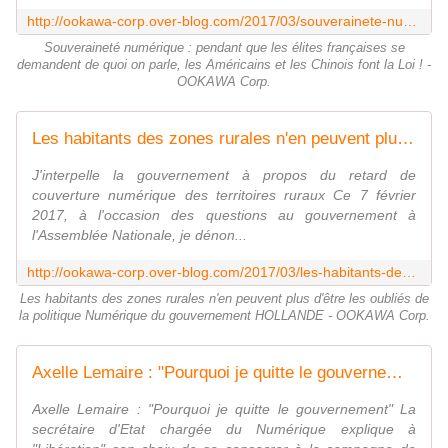
http://ookawa-corp.over-blog.com/2017/03/souverainete-numerique-pendant-que-les-elites-francaises-se-demandent-de-quoi-on-parle-les-americains-et-les-chinois-font-la-loi.htm
Souveraineté numérique : pendant que les élites françaises se
demandent de quoi on parle, les Américains et les Chinois font la Loi ! -
OOKAWA Corp.
Les habitants des zones rurales n'en peuvent plus d'être les oubliés de la politique Numérique du gouvernement HOLLANDE - OOKAWA Corp.
J'interpelle la gouvernement à propos du retard de
couverture numérique des territoires ruraux Ce 7 février
2017, à l'occasion des questions au gouvernement à
l'Assemblée Nationale, je dénon...
http://ookawa-corp.over-blog.com/2017/03/les-habitants-des-zones-rurales-n-en-peuvent-plus-d-etre-les-oublies-de-la-politique-numerique-du-gouvernement-hollande.html
Les habitants des zones rurales n'en peuvent plus d'être les oubliés de
la politique Numérique du gouvernement HOLLANDE - OOKAWA Corp.
Axelle Lemaire : "Pourquoi je quitte le gouvernement" : vers la fin du progrès en matière de numérique ? - OOKAWA Corp.
Axelle Lemaire : "Pourquoi je quitte le gouvernement" La
secrétaire d'Etat chargée du Numérique explique à