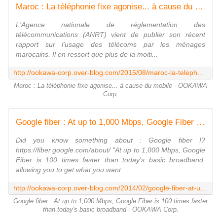
Maroc : La téléphonie fixe agonise... à cause du mobile - OOKAWA Corp.
L'Agence nationale de réglementation des
télécommunications (ANRT) vient de publier son récent
rapport sur l'usage des télécoms par les ménages
marocains. Il en ressort que plus de la moiti...
http://ookawa-corp.over-blog.com/2015/08/maroc-la-telephonie-fixe-agonise-a-cause-du-mobile.html
Maroc : La téléphonie fixe agonise... à cause du mobile - OOKAWA
Corp.
Google fiber : At up to 1,000 Mbps, Google Fiber is 100 times faster than today's basic broadband - OOKAWA Corp.
Did you know something about : Google fiber !?
https://fiber.google.com/about/ "At up to 1,000 Mbps, Google
Fiber is 100 times faster than today's basic broadband,
allowing you to get what you want
http://ookawa-corp.over-blog.com/2014/02/google-fiber-at-up-to-1-000-mbps-google-fiber-is-100-times-faster-than-today-s-basic-broadband.html
Google fiber : At up to 1,000 Mbps, Google Fiber is 100 times faster
than today's basic broadband - OOKAWA Corp.