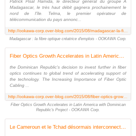
Patrick Pisal Hamida, le directeur général du groupe A
Madagascar, le très haut débit gagnera prochainement le
nord de l'île. Telma, le premier opérateur de
télécommunication du pays annonc...
http://ookawa-corp.over-blog.com/2015/08/madagascar-la-fibre-optique-creatrice-d-emplois.html
Madagascar : la fibre optique créatrice d'emplois - OOKAWA Corp.
Fiber Optics Growth Accelerates in Latin America with Dominican Republic's Project - OOKAWA Corp.
the Dominican Republic's decision to invest further in fiber
optics continues to global trend of accelerating support of
the technology. The Increasing Importance of Fiber Optic
Cabling ...
http://ookawa-corp.over-blog.com/2015/08/fiber-optics-growth-accelerates-in-latin-america-with-dominican-republic-s-project.html
Fiber Optics Growth Accelerates in Latin America with Dominican
Republic's Project - OOKAWA Corp.
Le Cameroun et le Tchad désormais interconnectés - OOKAWA Corp.