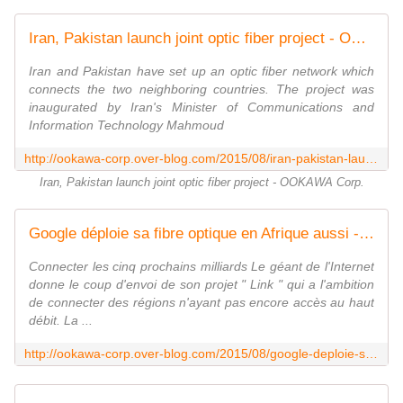
Iran, Pakistan launch joint optic fiber project - OOKAWA Corp.
Iran and Pakistan have set up an optic fiber network which
connects the two neighboring countries. The project was
inaugurated by Iran's Minister of Communications and
Information Technology Mahmoud
http://ookawa-corp.over-blog.com/2015/08/iran-pakistan-launch-joint-optic-fiber-project.html
Iran, Pakistan launch joint optic fiber project - OOKAWA Corp.
Google déploie sa fibre optique en Afrique aussi - Objectif : Libérer le potentiel - OOKAWA Corp.
Connecter les cinq prochains milliards Le géant de l'Internet
donne le coup d'envoi de son projet " Link " qui a l'ambition
de connecter des régions n'ayant pas encore accès au haut
débit. La ...
http://ookawa-corp.over-blog.com/2015/08/google-deploie-sa-fibre-optique-en-afrique-aussi-objectif-liberer-le-potentiel.html