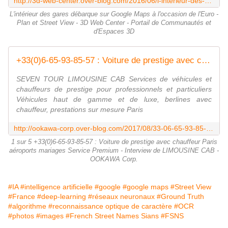
http://3d-web-center.over-blog.com/2016/06/l-interieur-des-gares-debarque-sur-google-maps-a-l-occasion-de-l-euro-plan-et-street-view.html
L'intérieur des gares débarque sur Google Maps à l'occasion de l'Euro -
Plan et Street View - 3D Web Center - Portail de Communautés et
d'Espaces 3D
+33(0)6-65-93-85-57 : Voiture de prestige avec chauffeur Paris aéroports mariages Service Premium - Interview de LIMOUSINE CAB - OOKAWA Corp.
SEVEN TOUR LIMOUSINE CAB Services de véhicules et
chauffeurs de prestige pour professionnels et particuliers
Véhicules haut de gamme et de luxe, berlines avec
chauffeur, prestations sur mesure Paris
http://ookawa-corp.over-blog.com/2017/08/33-06-65-93-85-57-voiture-de-prestige-avec-chauffeur-paris-aeroports-mariages-service-premium-interview-de-limousine-cab.html
1 sur 5 +33(0)6-65-93-85-57 : Voiture de prestige avec chauffeur Paris
aéroports mariages Service Premium - Interview de LIMOUSINE CAB -
OOKAWA Corp.
#IA
#intelligence artificielle
#google
#google maps
#Street View
#France
#deep-learning
#réseaux neuronaux
#Ground Truth
#algorithme
#reconnaissance optique de caractère
#OCR
#photos
#images
#French Street Names Sians
#FSNS