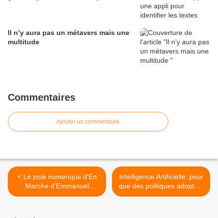
Il n’y aura pas un métavers mais une
multitude
Commentaires
Ajouter un commentaire
< Le pole numerique d'En
Intelligence Artificielle: peur
Marche d'Emmanuel
que des politiques adoptent
MACRON a eu recours au
des lois technocides sans
"cyber-blurring", du floutage
même résoudre les
numérique
dangers des algorithmes ! >