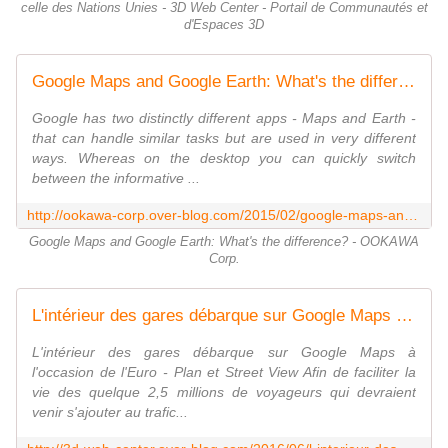
celle des Nations Unies - 3D Web Center - Portail de Communautés et
d'Espaces 3D
Google Maps and Google Earth: What's the difference? - OOKAWA Corp.
Google has two distinctly different apps - Maps and Earth -
that can handle similar tasks but are used in very different
ways. Whereas on the desktop you can quickly switch
between the informative ...
http://ookawa-corp.over-blog.com/2015/02/google-maps-and-google-earth-what-s-the-difference.html
Google Maps and Google Earth: What's the difference? - OOKAWA
Corp.
L'intérieur des gares débarque sur Google Maps à l'occasion de l'Euro - Plan et Street View - 3D Web Center - Portail de Communautés et d'Espaces 3D
L'intérieur des gares débarque sur Google Maps à
l'occasion de l'Euro - Plan et Street View Afin de faciliter la
vie des quelque 2,5 millions de voyageurs qui devraient
venir s'ajouter au trafic...