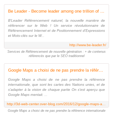
Be Leader - Become leader among one trillion of Web pages - Energized by New3S
B'Leader Référencement naturel, la nouvelle manière de
référencer sur le Web ! Un service révolutionnaire de
Référencement Internet et de Positionnement d'Expressions
et Mots-clés sur le W...
http://www.be-leader.fr/
Services de Référencement de nouvelle génération : + de contenus
référencés que par le SEO traditionnel
Google Maps a choisi de ne pas prendre la référence internationale celle des Nations Unies - 3D Web Center - Portail de Communautés et d'Espaces 3D
Google Maps a choisi de ne pas prendre la référence
internationale, que sont les cartes des Nations unies, et de
s'adapter à la vision de chaque partie On s'est aperçu que
Google Maps mentait. ...
http://3d-web-center.over-blog.com/2016/12/google-maps-a-choisi-de-ne-pas-prendre-la-reference-internationale-que-sont-les-cartes-des-nations-unies-et-de-s-adapter-a-la-vision
Google Maps a choisi de ne pas prendre la référence internationale